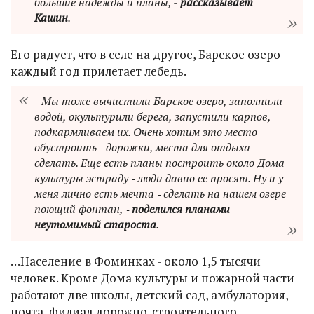
большие надежды и планы, -
рассказывает
Кашин
.
Его радует, что в селе на другое, Барское озеро
каждый год прилетает лебедь.
- Мы тоже вычистили Барское озеро, заполнили
водой, окультурили берега, запустили карпов,
подкармливаем их. Очень хотим это место
обустроить ‑ дорожки, места для отдыха
сделать. Еще есть планы построить около Дома
культуры эстраду ‑ люди давно ее просят. Ну и у
меня лично есть мечта ‑ сделать на нашем озере
поющий фонтан, ‑
поделился планами
неутомимый староста
.
…Население в Фоминках - около 1,5 тысячи
человек. Кроме Дома культуры и пожарной части
работают две школы, детский сад, амбулатория,
почта, филиал дорожно-строительного