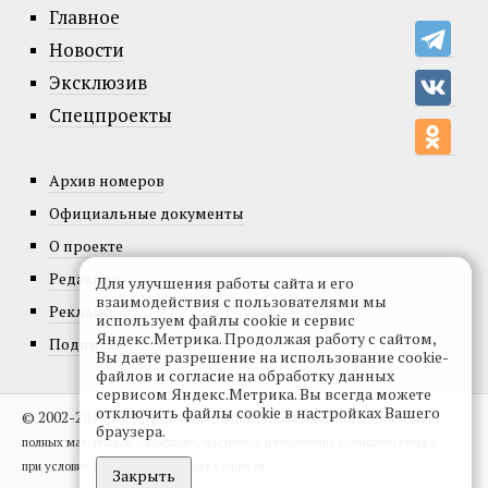
Главное
Новости
Эксклюзив
Спецпроекты
Архив номеров
Официальные документы
О проекте
Редакция
Для улучшения работы сайта и его
взаимодействия с пользователями мы
Реклама
используем файлы cookie и сервис
Яндекс.Метрика. Продолжая работу с сайтом,
Подписка
Вы даете разрешение на использование cookie-
файлов и согласие на обработку данных
сервисом Яндекс.Метрика. Вы всегда можете
отключить файлы cookie в настройках Вашего
© 2002-2026, Все права защищены.
Копирование и использование
браузера.
полных материалов запрещено, частичное цитирование возможно только
при условии гиперссылки на сайт vedom.ru.
Закрыть