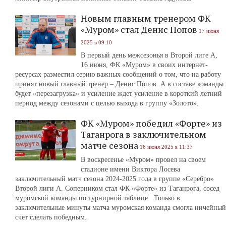
Новым главным тренером ФК
«Муром» стал Денис Попов
17 июня
2025 в 09:10
В первый день межсезонья в Второй лиге А,
16 июня, ФК «Муром» в своих интернет-
ресурсах разместил серию важных сообщений о том, что на работу
принят новый главный тренер – Денис Попов. А в составе команды
будет «перезагрузка» и усиление ждет усиление в короткий летний
период между сезонами с целью выхода в группу «Золото».
ФК «Муром» победил «Форте» из
Таганрога в заключительном
матче сезона
16 июня 2025 в 11:37
В воскресенье «Муром» провел на своем
стадионе имени Виктора Лосева
заключительный матч сезона 2024-2025 года в группе «Серебро»
Второй лиги А. Соперником стал ФК «Форте» из Таганрога, сосед
муромской команды по турнирной таблице. Только в
заключительные минуты матча муромская команда смогла ничейный
счет сделать победным.