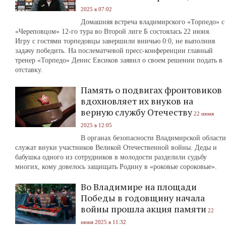
2025 в 07:02
Домашняя встреча владимирского «Торпедо» с
«Череповцом» 12-го тура во Второй лиге Б состоялась 22 июня.
Игру с гостями торпедовцы завершили вничью 0:0, не выполнив
задачу победить. На послематчевой пресс-конференции главный
тренер «Торпедо» Денис Евсиков заявил о своем решении подать в
отставку.
Память о подвигах фронтовиков
вдохновляет их внуков на
верную службу Отечеству
22 июня
2025 в 12:05
В органах безопасности Владимирской области
служат внуки участников Великой Отечественной войны. Деды и
бабушка одного из сотрудников в молодости разделили судьбу
многих, кому довелось защищать Родину в «роковые сороковые».
Во Владимире на площади
Победы в годовщину начала
войны прошла акция памяти
22
июня 2025 в 11:32