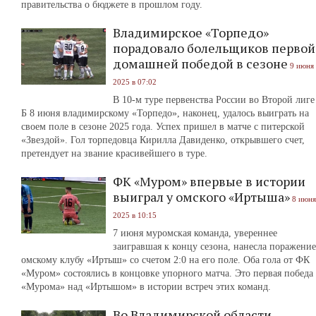
правительства о бюджете в прошлом году.
Владимирское «Торпедо»
порадовало болельщиков первой
домашней победой в сезоне
9 июня
2025 в 07:02
В 10-м туре первенства России во Второй лиге
Б 8 июня владимирскому «Торпедо», наконец, удалось выиграть на
своем поле в сезоне 2025 года. Успех пришел в матче с питерской
«Звездой». Гол торпедовца Кирилла Давиденко, открывшего счет,
претендует на звание красивейшего в туре.
ФК «Муром» впервые в истории
выиграл у омского «Иртыша»
8 июня
2025 в 10:15
7 июня муромская команда, увереннее
заигравшая к концу сезона, нанесла поражение
омскому клубу «Иртыш» со счетом 2:0 на его поле. Оба гола от ФК
«Муром» состоялись в концовке упорного матча. Это первая победа
«Мурома» над «Иртышом» в истории встреч этих команд.
Во Владимирской области