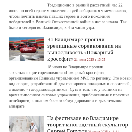
Традиционно в ранний рассветный час 22
июня по всей стране множество людей собираются у мемориалов,
чтобы почтить память павших героев и всего поколения
победителей в Великой Отечественной войне в час ее начала. Так
было и сегодня во Владимире, к 4-м часам утра.
Во Владимире прошли
зрелищные соревнования на
выносливость «Пожарный
кроссфит»
21 июня 2025 в 13:05
18 июня во Владимире прошли
захватывающие соревнования «Пожарный кроссфит»,
организованные Главным управлением МЧС по региону. Это новый
вид спорта, разработанный для тренировок пожарных и спасателей,
а именно - газодымозащитников. Суть в том, что участники на
время выполняют силовые упражнения, приближенные к практике
огнеборцев, в полном боевом обмундировании и дыхательном
аппарате.
На фестивале во Владимире
творит многодетный скульптор
Сергей Лопухов
21 июня 2025 в 11:11