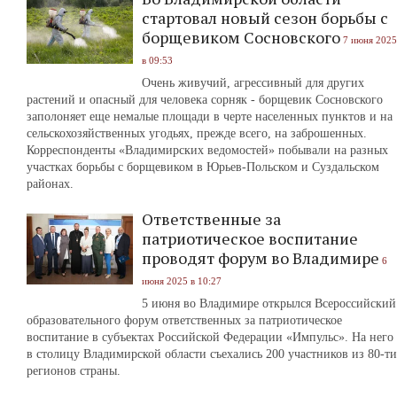
стартовал новый сезон борьбы с
борщевиком Сосновского
7 июня 2025
в 09:53
Очень живучий, агрессивный для других
растений и опасный для человека сорняк - борщевик Сосновского
заполоняет еще немалые площади в черте населенных пунктов и на
сельскохозяйственных угодьях, прежде всего, на заброшенных.
Корреспонденты «Владимирских ведомостей» побывали на разных
участках борьбы с борщевиком в Юрьев-Польском и Суздальском
районах.
Ответственные за
патриотическое воспитание
проводят форум во Владимире
6
июня 2025 в 10:27
5 июня во Владимире открылся Всероссийский
образовательного форум ответственных за патриотическое
воспитание в субъектах Российской Федерации «Импульс». На него
в столицу Владимирской области съехались 200 участников из 80-ти
регионов страны.