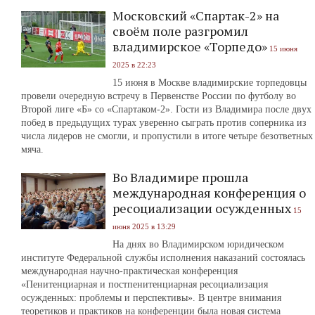
Московский «Спартак-2» на
своём поле разгромил
владимирское «Торпедо»
15 июня
2025 в 22:23
15 июня в Москве владимирские торпедовцы
провели очередную встречу в Первенстве России по футболу во
Второй лиге «Б» со «Спартаком-2». Гости из Владимира после двух
побед в предыдущих турах уверенно сыграть против соперника из
числа лидеров не смогли, и пропустили в итоге четыре безответных
мяча.
Во Владимире прошла
международная конференция о
ресоциализации осужденных
15
июня 2025 в 13:29
На днях во Владимирском юридическом
институте Федеральной службы исполнения наказаний состоялась
международная научно-практическая конференция
«Пенитенциарная и постпенитенциарная ресоциализация
осужденных: проблемы и перспективы». В центре внимания
теоретиков и практиков на конференции была новая система