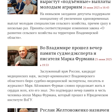
вырастут «подъёмные» выплаты
молодым аграриям
26 июня 2025 в 16:43
На июньском заседании депутаты поддержали
инициативу об увеличении единовременных
выплат молодым специалистам сельского хозяйства, причем сразу в
несколько раз. Приняты соответствующие изменения закона «О
развитии сельского хозяйства на территории Владимирской
области».
Во Владимире прошел вечер
памяти судмедэксперта и
писателя Марка Фурмана
25 июня 2025
в 19:53
Заслуженный врач России, кандидат
медицинских наук, эксперт-криминалист Владимирского
областного бюро судебно-медицинской экспертизы, писатель и
журналист Марк Айзикович Фурман словно продолжает жить в
сердцах всех, кто его знал. Это подтвердил вечер памяти в честь
человека-эпохи Марка Фурмана, который прошел в Юридическом
институте ВлГУ.
Руслан Желтоноженко назначен