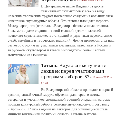
В Центральном парке Владимира десять
талантливых скульпторов у всех на виду
нелегким творческим трудом постепенно создают из больших глыб
известняка скульптурные образы. Это главная площадка первого
Международного фестиваля «Владимир - белокаменная столица».
Знакомство даже с одним из этой славной десятки ваятелей
позволяет сделать множество открытий и удивиться переплетению
судеб, семейных и творческих традиций. Ярким примером стал наш
разговор с одним из участников фестиваля, известным в России и
за рубежом скульптором и главой многодетной семьи Сергеем
Лопуховым из Обнинска.
Татьяна Адулова выступила с
лекцией перед участниками
программы «Герои-33»
18 июня 2025 в
08:28
Во Владимирской области проводится первый
десятидневный очный модуль обучения для первого потока
ветеранов и участников специальной военной операции, которые
прошли конкурсный отбор в региональную кадровую программу
«Герои-33». 17 июня одним из лекторов для обучающихся стала
министр внутренней политики области Татьяна Адулова.