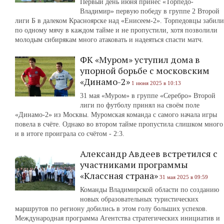
Первый день июня принес «Торпедо-
Владимир» первую победу в группе 2 Второй
лиги Б в далеком Красноярске над «Енисеем-2». Торпедовцы забили
по одному мячу в каждом тайме и не пропустили, хотя позволили
молодым сибирякам много атаковать и надеяться спасти матч.
ФК «Муром» уступил дома в
упорной борьбе с московским
«Динамо-2»
1 июня 2025 в 10:13
31 мая «Муром» в группе «Серебро» Второй
лиги по футболу принял на своём поле
«Динамо-2» из Москвы. Муромская команда с самого начала игры
повела в счёте. Однако во втором тайме пропустила слишком много
и в итоге проиграла со счётом - 2:3.
Александр Авдеев встретился с
участниками программы
«Классная страна»
31 мая 2025 в 09:59
Команды Владимирской области по созданию
новых образовательных туристических
маршрутов по региону добились в этом голу больших успехов.
Международная программа Агентства стратегических инициатив и