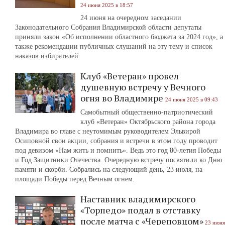
24 июня 2025 в 18:57
24 июня на очередном заседании
Законодательного Собрания Владимирской области депутаты
приняли закон «Об исполнении областного бюджета за 2024 год», а
также рекомендации публичных слушаний на эту тему и список
наказов избирателей.
Клуб «Ветеран» провел
душевную встречу у Вечного
огня во Владимире
24 июня 2025 в 09:43
Самобытный общественно-патриотический
клуб «Ветеран» Октябрьского района города
Владимира во главе с неутомимым руководителем Эльвирой
Осиповной свои акции, собрания и встречи в этом году проводит
под девизом «Нам жить и помнить». Ведь это год 80-летия Победы
и Год Защитники Отечества. Очередную встречу посвятили ко Дню
памяти и скорби. Собрались на следующий день, 23 июля, на
площади Победы перед Вечным огнем.
Наставник владимирского
«Торпедо» подал в отставку
после матча с «Череповцом»
23 июня