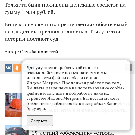
Тольятти были похищены денежные средства на
сумму 1 млн рублей.
Вину в совершенных преступлениях обвиняемый
на следствии признал полностью. Точку в этой
истории поставит суд.
Автор:
Служба новостей
Для улучшения работы сайта и его
^
взаимодействия с пользователями мы
используем файлы cookie и сервис
Яндекс.Метрика. Продолжая работу с сайтом,
Вы даете разрешение на использование cookie-
файлов и согласие на обработку данных
сервисом Яндекс.Метрика. Вы всегда можете
сегодня в 08:48
Владимирская область отмечает День
отключить файлы cookie в настройках Вашего
браузера.
строителя: итоги и новые горизонты
Закрыть
вчера в 14:47
19-летний «обочечник» устроил