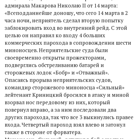
адмирала Макарова Николаю II от 14 марта:
«Всеподданнейше доношу, что сего 14 марта в 2
часа ночи, неприятель сделал вторую попытку
заблокировать вход во внутренний рейд. С этой
целью он направил ко входу 4 больших
коммерческих парохода в сопровождении шести
миноносцев. Неприятельские суда были
своевременно открыты прожекторами,
подверглись обстреливанию батарей и
сторожевых лодок «Бобр» и «Отважный».
Опасаясь прорыва неприятельских судов,
командир сторожевого миноносца «Сильный»
лейтенант Криницкий бросился в атаку и миной
взорвал нос передовому из них, который
повернул вправо, а за ним последовали два
других парохода, так что все 3 выкинулись правее
входа. Четвертый пароход взял влево и затонул
также в стороне от форватера.