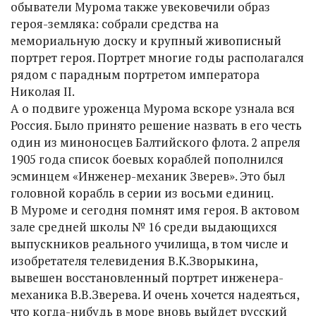
обыватели Мурома также увековечили образ
героя-земляка: собрали средства на
мемориальную доску и крупный живописный
портрет героя. Портрет многие годы располагался
рядом с парадным портретом императора
Николая II.
А о подвиге уроженца Мурома вскоре узнала вся
Россия. Было принято решение назвать в его честь
один из миноносцев Балтийского флота. 2 апреля
1905 года список боевых кораблей пополнился
эсминцем «Инженер-механик Зверев». Это был
головной корабль в серии из восьми единиц.
В Муроме и сегодня помнят имя героя. В актовом
зале средней школы № 16 среди выдающихся
выпускников реального училища, в том числе и
изобретателя телевидения В.К.Зворыкина,
вывешен восстановленный портрет инженера-
механика В.В.Зверева. И очень хочется надеяться,
что когда-нибудь в море вновь выйдет русский