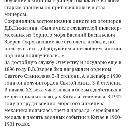
обучение в Минном офицерском классе. К своим
старым знаниям он прибавил новые и стал
минером.
Сохранились воспоминания одного из офицеров
Д.В.Никитина: «Был в числе слушателей инженер-
механик из Черного моря Василий Васильевич
Зверев. Окружающие все его очень любили, но,
пользуясь его добродушием и незлобием, иногда
над ним подшучивали…»
За достойную службу Отечеству и государю еще в
1896 году В.В.Зверев был награжден орденом
Святого Станислава 3-й степени. А в декабре 1900
года он получил орден Святой Анны 3-й степени.
В начале ХХ века участвовал в боевых действиях в
территориальных водах Китая и отличился. В 1902
году на груди военно-морского инженера-
механика появилась третья награда - серебряная
медаль в память военных событий в Китае в 1900-
1901 годах.