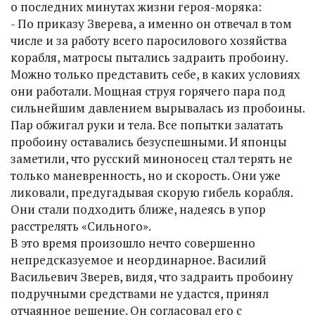
о последних минутах жизни героя-моряка:
- По приказу Зверева, а именно он отвечал в том
числе и за работу всего паросилового хозяйства
корабля, матросы пытались задраить пробоину.
Можно только представить себе, в каких условиях
они работали. Мощная струя горячего пара под
сильнейшим давлением вырывалась из пробоины.
Пар обжигал руки и тела. Все попытки залатать
пробоину оставались безуспешными. И японцы
заметили, что русский миноносец стал терять не
только маневренность, но и скорость. Они уже
ликовали, предугадывая скорую гибель корабля.
Они стали подходить ближе, надеясь в упор
расстрелять «Сильного».
В это время произошло нечто совершенно
непредсказуемое и неординарное. Василий
Васильевич Зверев, видя, что задраить пробоину
подручными средствами не удастся, принял
отчаянное решение. Он согласовал его с