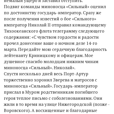
немалый ущерб и заставил отступить.
Подвиг команды миноносца «Сильный» оценил
по достоинству государь-император. Сразу же
после получения известий о бое «Сильного»
император Николай II отправил командующему
Тихоокеанского флота телеграмму следующего
содержания: «С чувством гордости и радости
прочел донесение ваше о ночном деле 14-го
марта. Передайте мою сердечную благодарность
лейтенанту Криницкому и офицерам. Мое
душевное спасибо молодцам нижним чинам
миноносца «Сильный». Николай».
Спустя несколько дней весь Порт-Артур
торжественно хоронил Зверева и матросов с
миноносца «Сильный». Государь-император
прислал в Муром родственникам погибшего
героя теплое письмо с соболезнованиями. Они
жили в то время на улице Нижегородской (позже -
Воровского). А восхищенные и благодарные