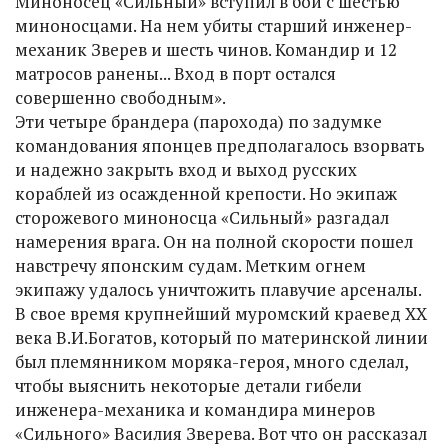
Миноносец «Сильный» вступил в бой с шестью
миноносцами. На нем убиты старший инженер-
механик Зверев и шесть чинов. Командир и 12
матросов ранены... Вход в порт остался
совершенно свободным».
Эти четыре брандера (парохода) по задумке
командования японцев предполагалось взорвать
и надежно закрыть вход и выход русских
кораблей из осажденной крепости. Но экипаж
сторожевого миноносца «Сильный» разгадал
намерения врага. Он на полной скорости пошел
навстречу японским судам. Метким огнем
экипажу удалось уничтожить плавучие арсеналы.
В свое время крупнейший муромский краевед ХХ
века В.И.Богатов, который по материнской линии
был племянником моряка-героя, много сделал,
чтобы выяснить некоторые детали гибели
инженера-механика и командира минеров
«Сильного» Василия Зверева. Вот что он рассказал