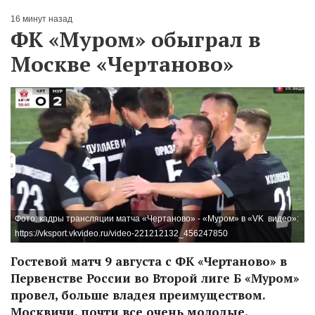
16 минут назад
ФК «Муром» обыграл в
Москве «Чертаново»
Фото: кадры трансляции матча «Чертаново» - «Муром» в «VK видео»:
https://vksport.vkvideo.ru/video-221212132_456247850
Гостевой матч 9 августа с ФК «Чертаново» в
Первенстве России во Второй лиге Б «Муром»
провел, больше владея преимуществом.
Москвичи, почти все очень молодые,