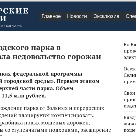
Главное
Новости
Эксклюзив
Спе
Во В
дского парка в
пров
ала недовольство горожан
элек
Осуж
амках федеральной программы
Сели
 городской среды». Первым этапом
прем
ерхней части парка. Объем
Свои
11,5 млн рублей.
прив
изда
бождение парка от больных и переросших
аждений планируется компенсировать.
Влад
разбивка новых мощеных дорожек,
живо
ны со ступенчатыми подходами, расширение
коше