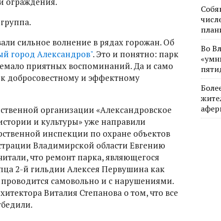
й ограждения.
Собя
числе
 группа.
план
вали сильное волнение в рядах горожан. Об
Во В
ый город Александров"
. Это и понятно: парк
«умн
немало приятных воспоминаний. Да и само
пяти
 к добросовестному и эффектному
Боле
жите
афер
ственной организации «Александровское
стории и культуры» уже направили
рственной инспекции по охране объектов
страции Владимирской области Евгению
итали, что ремонт парка, являющегося
пца 2-й гильдии Алексея Первушина как
, проводится самовольно и с нарушениями.
итектора Виталия Степанова о том, что все
убедили.