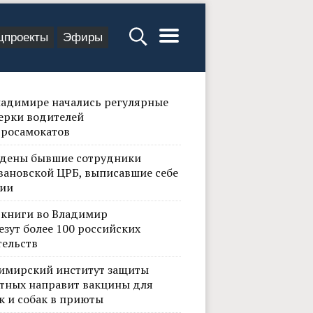
цпроекты
Эфиры
ладимире начались регулярные
ерки водителей
тросамокатов
дены бывшие сотрудники
вановской ЦРБ, выписавшие себе
ии
 книги во Владимир
езут более 100 российских
тельств
имирский институт защиты
тных направит вакцины для
к и собак в приюты