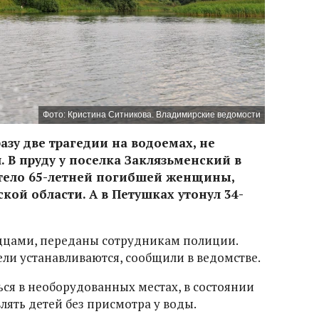
Фото: Кристина Ситникова. Владимирские ведомости
разу две трагедии на водоемах, не
 В пруду у поселка Заклязьменский в
тело 65-летней погибшей женщины,
ой области. А в Петушках утонул 34-
идцами, переданы сотрудникам полиции.
ели устанавливаются, сообщили в ведомстве.
ся в необорудованных местах, в состоянии
лять детей без присмотра у воды.