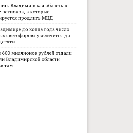
нин: Владимирская область в
 регионов, в которые
ируется продлить МЦД
ладимире до конца года число
ых светофоров» увеличится до
десяти
е 600 миллионов рублей отдали
ли Владимирской области
истам