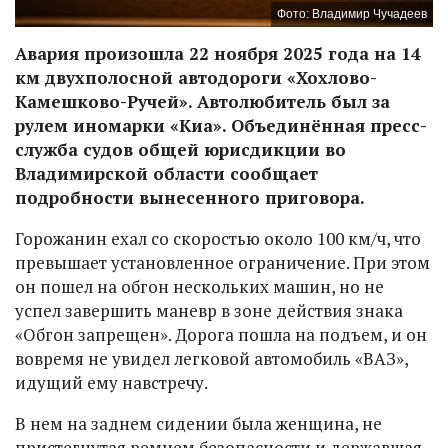
Фото: Владимир Чучадеев
Авария произошла 22 ноября 2025 года на 14
км двухполосной автодороги «Хохлово-
Камешково-Ручей». Автолюбитель был за
рулем иномарки «Киа». Объединённая пресс-
служба судов общей юрисдикции во
Владимирской области сообщает
подробности вынесенного приговора.
Горожанин ехал со скоростью около 100 км/ч, что
превышает установленное ограничение. При этом
он пошел на обгон нескольких машин, но не
успел завершить маневр в зоне действия знака
«Обгон запрещен». Дорога пошла на подъем, и он
вовремя не увидел легковой автомобиль «ВАЗ»,
идущий ему навстречу.
В нем на заднем сидении была женщина, не
пристегнутая ремнем безопасности и державшая