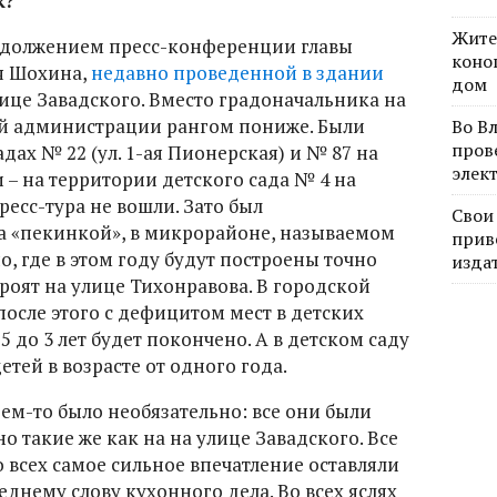
к?
Жите
родолжением пресс-конференции главы
коно
я Шохина,
недавно проведенной в здании
дом
лице Завадского. Вместо градоначальника на
й администрации рангом пониже. Были
Во В
пров
дах № 22 (ул. 1-ая Пионерская) и № 87 на
элек
 – на территории детского сада № 4 на
есс-тура не вошли. Зато был
Свои
а «пекинкой», в микрорайоне, называемом
прив
, где в этом году будут построены точно
изда
троят на улице Тихонравова. В городской
осле этого с дефицитом мест в детских
,5 до 3 лет будет покончено. А в детском саду
тей в возрасте от одного года.
ем-то было необязательно: все они были
о такие же как на на улице Завадского. Все
о всех самое сильное впечатление оставляли
днему слову кухонного дела. Во всех яслях