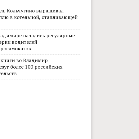
ль Кольчугино выращивал
плю в котельной, отапливающей
ладимире начались регулярные
ерки водителей
тросамокатов
 книги во Владимир
езут более 100 российских
тельств