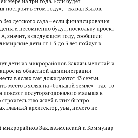
ей мере на три года. Если будет
 построят в этом году», – сказал Быков.
о без детского сада – если финансирования
 деньги несомненно будут, поскольку проект
 А, значит, в следующем году, сообщили
димирские дети от 1,5 до 3 лет пойдут в
нут дети из микрорайонов Заклязьменский и
апрос из областной администрации
места в яслях там дожидаются 43 семьи.
ь место в яслях на «большой земле» – где-то
ма повезет полуторагодовалого малыша в
о строительство яслей в этих быстро
 главный архитектор, увы, ничего не
й микрорайнов Заклязьменский и Коммунар