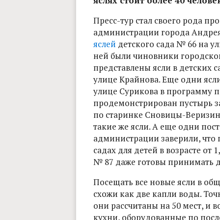
яслях стоит более 40 челове
Пресс-тур стал своего рода п
администрации города Андре
яслей
детского сада № 66 на у
ней были чиновники городско
представлены ясли в детских са
улице Крайнова. Еще одни ясли
улице Сурикова в программу пр
продемонстрирован пустырь з
по старинке Сновицы-Веризино
такие же ясли. А еще одни пос
администрации заверили, что п
садах для детей в возрасте от 1
№ 87 даже готовы принимать де
Посещать все новые ясли в общ
схожи как две капли воды. Точн
они рассчитаны на 50 мест, и в
кухни, оборудованные по после