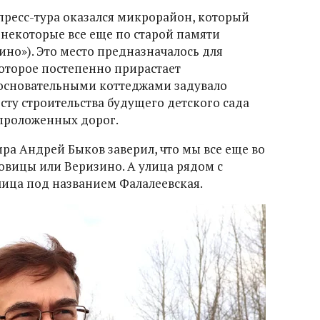
ресс-тура оказался микрорайон, который
 некоторые все еще по старой памяти
но»). Это место предназначалось для
которое постепенно прирастает
 основательными коттеджами задувало
есту строительства будущего детского сада
проложенных дорог.
ра Андрей Быков заверил, что мы все еще во
овицы или Веризино. А улица рядом с
лица под названием Фалалеевская.