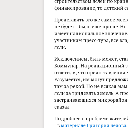
строительством яслей по крайн
финансирование, то детский сад
Представить это же самое мест
не будет – было еще проще. Но
имеет национальное значение.
участникам пресс-тура, все вла
ясли.
Исключением, быть может, ста
Коммунар. На редакционный з
ответили, что предоставления 
Разумеется, им могут предложит
там за рекой. Но не всякая ма
ясли за тридевять земель. А пр
застраивающихся микрорайонах
сказал.
Подробнее о проблеме жителе
- в
материале Григория Белова
.