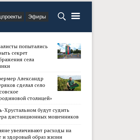
цпроекты
Эфиры
алисты попытались
рыть секрет
бражения села
инки
фермер Александр
ряков сделал село
совское
родиновой столицей»
сь-Хрустальном будут судить
ера дистанционных мошенников
ияне увеличивают расходы на
т и здоровый образ жизни