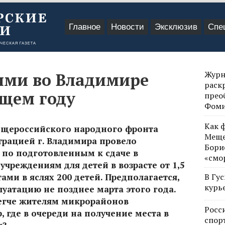
Главное
Новости
Эксклюзив
Спе
Журн
лями во Владимире
раск
ющем году
прео
Фом
Как 
бщероссийского народного фронта
Меще
трацией г. Владимира провело
Бори
 по подготовленным к сдаче в
«смо
реждениям для детей в возрасте от 1,5
тами в яслях 200 детей. Предполагается,
В Гу
курь
луатацию не позднее марта этого года.
легче жителям микрорайонов
Росс
 где в очереди на получение места в
спор