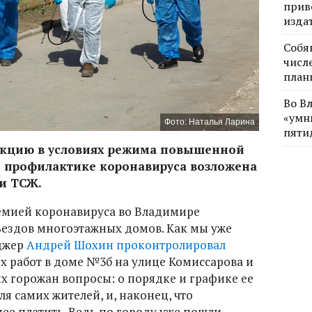
прив
изда
Собя
числе
план
Во В
«умн
Фото: Наталья Ларина
пяти
екцию в условиях режима повышенной
о профилактике коронавируса возложена
и ТСЖ.
идемией коронавируса во Владимире
ездов многоэтажных домов. Как мы уже
еджер
Андрей Шохин проконтролировал
работ в доме №3б на улице Комиссарова и
х горожан вопросы: о порядке и графике ее
ля самих жителей, и, наконец, что
нее платить. Ведь по городу уже пошли