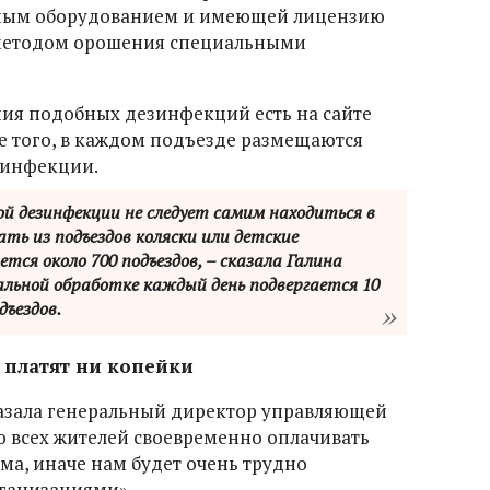
ьным оборудованием и имеющей лицензию
методом орошения специальными
ния подобных дезинфекций есть на сайте
 того, в каждом подъезде размещаются
зинфекции.
ой дезинфекции не следует самим находиться в
ать из подъездов коляски или детские
тся около 700 подъездов, – сказала Галина
иальной обработке каждый день подвергается 10
ъездов.
 платят ни копейки
сказала генеральный директор управляющей
 всех жителей своевременно оплачивать
ма, иначе нам будет очень трудно
рганизациями».