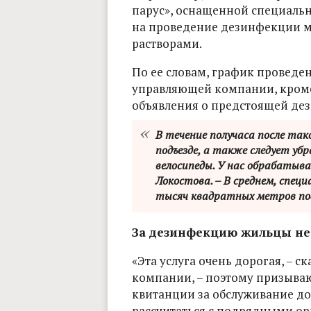
парус», оснащенной специал
на проведение дезинфекции 
растворами.
По ее словам, график проведе
управляющей компании, кроме
объявления о предстоящей де
В течение получаса после так
подъезде, а также следует убр
велосипеды. У нас обрабатывае
Локостова. – В среднем, спец
тысяч квадратных метров под
За дезинфекцию жильцы не
«Эта услуга очень дорогая, – 
компании, – поэтому призываю
квитанции за обслуживание до
рассчитаться с подрядными о