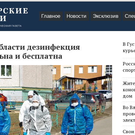
Главное
Новости
Эксклюзив
Спе
В Гу
бласти дезинфекция
курь
ьна и бесплатна
Росс
спор
Жите
коно
дом
Во В
пров
элек
Свои