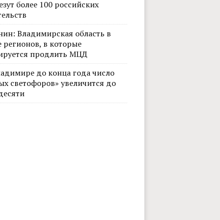
езут более 100 российских
тельств
нин: Владимирская область в
 регионов, в которые
ируется продлить МЦД
ладимире до конца года число
ых светофоров» увеличится до
десяти