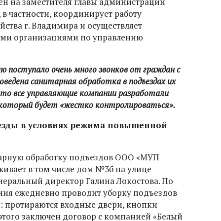
ен на заместителя главы администрации
 в частности, координирует работу
ства г. Владимира и осуществляет
ими организациями по управлению
ю поступало очень много звонков от граждан с
проведена санитарная обработка в подъездах их
что все управляющие компании разработали
, который будет «жестко контролироваться».
езды в условиях режима повышенной
тарную обработку подъездов ООО «МУП
живает в том числе дом №3б на улице
енеральный директор Галина Локостова. По
ния ежедневно проводит уборку подъездов
 протираются входные двери, кнопки
 этого заключен договор с компанией «Белый