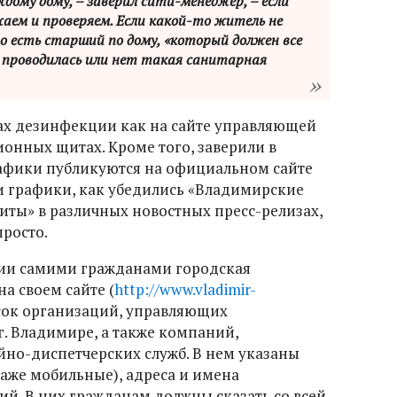
ждому дому, – заверил сити-менеджер, – если
аем и проверяем. Если какой-то житель не
о есть старший по дому, «который должен все
 проводилась или нет такая санитарная
ах дезинфекции как на сайте управляющей
онных щитах. Кроме того, заверили в
афики публикуются на официальном сайте
и графики, как убедились «Владимирские
иты» в различных новостных пресс-релизах,
просто.
ии самими гражданами городская
а своем сайте (
http://www.vladimir-
сок организаций, управляющих
. Владимире, а также компаний,
но-диспетчерских служб. В нем указаны
даже мобильные), адреса и имена
ий. В них гражданам должны сказать со всей