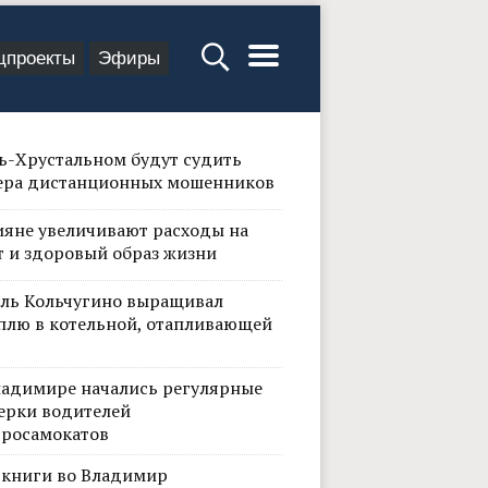
цпроекты
Эфиры
сь-Хрустальном будут судить
ера дистанционных мошенников
ияне увеличивают расходы на
т и здоровый образ жизни
ль Кольчугино выращивал
плю в котельной, отапливающей
ладимире начались регулярные
ерки водителей
тросамокатов
 книги во Владимир