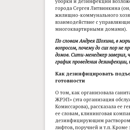
уборки и дезинфекции возлож
города Сергея Литвинкина (он,
жилищно-коммунального хозяй
взаимодействие с управляющ
многоквартирными домами).
По словам Андрея Шохина, в мэри
вопросом, почему до сих пор не 
домов. Сити-менеджер заверил, 
график проведения дезинфекции
Как дезинфицировать подъ
готовности
О том, как организовала сани
ЖРЭП» (эта организация обслу
Комиссарова), рассказала ее г
ее словам, клининговая компа
дезинфицирующим раствором:
лифтов, поручней и т.п. Кроме