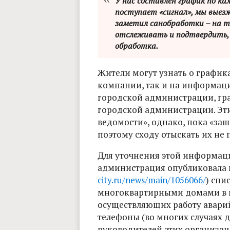
У нас составлен график по ка
поступает «сигнал», мы выезж
заметил санобработки – на т
отслеживать и подтвердить,
обработка.
Жители могут узнать о график
компании, так и на информаци
городской администрации, гр
городской администрации. Эт
ведомости», однако, пока «заш
поэтому сходу отыскать их не 
Для уточнения этой информац
администрация опубликовала н
city.ru/news/main/1056066/
) спи
многоквартирными домами в г
осуществляющих работу аварий
телефоны (во многих случаях 
руководителей этих организац