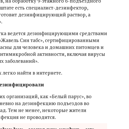
в, на обработку 9-этажного 6-подъездного
в штате есть специалист-дезинфектор,
готовит дезинфицирующий раствор, а
.
ботка ведется дезинфицирующими средствами
 «Жавель Син табс», сертифицированными
асны для человека и домашних питомцев и
нтимикробной активности, включая вирусы
х заболеваний».
 легко найти в интернете.
одезинфицировали
х организаций, как «Белый парус», во
дневно на дезинфекцию подъездов во
ад. Тем не менее, некоторые жители
нфекция не проводится.