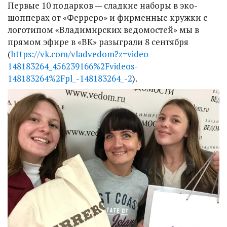
Первые 10 подарков — сладкие наборы в эко-
шопперах от «Ферреро» и фирменные кружки с
логотипом «Владимирских ведомостей» мы в
прямом эфире в «ВК» разыграли 8 сентября
(
https://vk.com/vladvedom?z=video-
148183264_456239166%2Fvideos-
148183264%2Fpl_-148183264_-2
).