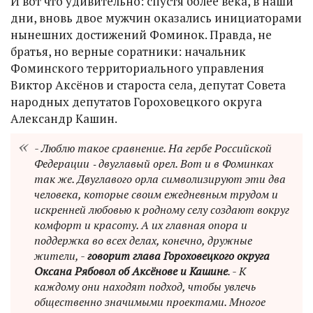
И вот что удивительно: спустя более века, в наши
дни, вновь двое мужчин оказались инициаторами
нынешних достижений Фоминок. Правда, не
братья, но верные соратники: начальник
Фоминского территориального управления
Виктор Аксёнов и староста села, депутат Совета
народных депутатов Гороховецкого округа
Александр Кашин.
- Люблю такое сравнение. На гербе Российской
Федерации ‑ двуглавый орел. Вот и в Фоминках
так же. Двуглавого орла символизируют эти два
человека, которые своим ежедневным трудом и
искренней любовью к родному селу создают вокруг
комфорт и красоту. А их главная опора и
поддержка во всех делах, конечно, дружные
жители, -
говорит глава Гороховецкого округа
Оксана Рябовол об Аксёнове и Кашине
. - К
каждому они находят подход, чтобы увлечь
общественно значимыми проектами. Многое