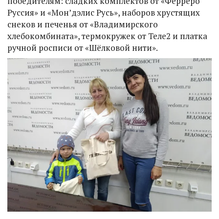
победителям: сладких комплектов от «Ферреро
Руссия» и «Мон’дэлис Русь», наборов хрустящих
снеков и печенья от «Владимирского
хлебокомбината», термокружек от Теле2 и платка
ручной росписи от «Шёлковой нити».