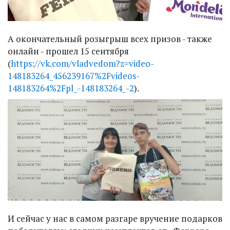
А окончательный розыгрыш всех призов - также
онлайн - прошел 15 сентября
(
https://vk.com/vladvedom?z=video-
148183264_456239167%2Fvideos-
148183264%2Fpl_-148183264_-2
).
И сейчас у нас в самом разгаре вручение подарков