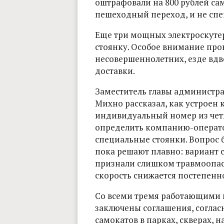
оштрафовали на 800 рублей са
пешеходный переход, и не спе
Еще три мощных электроскуте
стоянку. Особое внимание пр
несовершеннолетних, езде вд
доставки.
Заместитель главы администр
Михно рассказал, как устроен 
индивидуальный номер из чет
определить компанию-оператора
специальные стоянки. Вопрос 
пока решают плавно: вариант 
признали слишком травмоопас
скорость снижается постепенно,
Со всеми тремя работающими 
заключены соглашения, согла
самокатов в парках, скверах, 