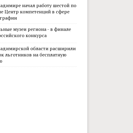
ладимире начал работу шестой по
не Центр компетенций в сфере
графии
ьные музеи региона - в финале
оссийского конкурса
ладимирской области расширили
Фото
ок льготников на бесплатную
ю