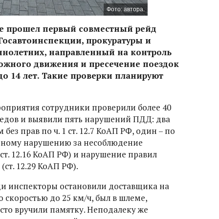
Фото: автора.
тре прошел первый совместный рейд
Госавтоинспекции, прокуратуры и
ннолетних, направленный на контроль
ожного движения и пресечение поездок
до 14 лет. Такие проверки планируют
оприятия сотрудники проверили более 40
едов и выявили пять нарушений ПДД: два
ез прав по ч. 1 ст. 12.7 КоАП РФ, один – по
о одному нарушению за несоблюдение
т. 12.16 КоАП РФ) и нарушение правил
т. 12.29 КоАП РФ).
ди инспекторы остановили доставщика на
 скоростью до 25 км/ч, был в шлеме,
сто вручили памятку. Неподалеку же