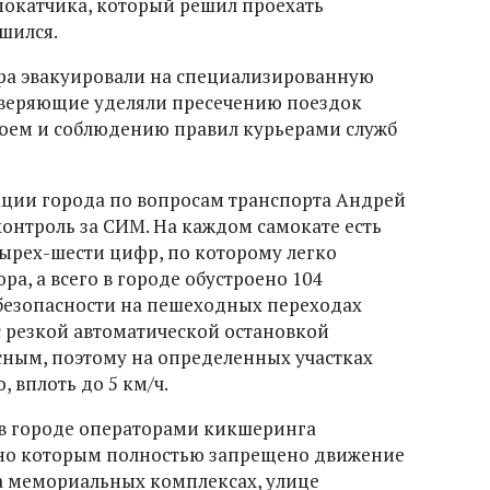
мокатчика, который решил проехать
шился.
ра эвакуировали на специализированную
оверяющие уделяли пресечению поездок
воем и соблюдению правил курьерами служб
ации города по вопросам транспорта Андрей
контроль за СИМ. На каждом самокате есть
ырех-шести цифр, по которому легко
, а всего в городе обустроено 104
безопасности на пешеходных переходах
с резкой автоматической остановкой
ным, поэтому на определенных участках
 вплоть до 5 км/ч.
в городе операторами кикшеринга
сно которым полностью запрещено движение
на мемориальных комплексах, улице