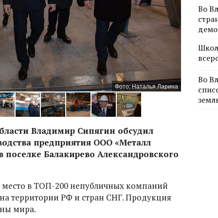
Во В
стра
демо
Школ
всер
Во В
Фото: Наталья Ларина
спис
земл
бласти Владимир Сипягин обсудил
одства предприятия ООО «Металл
в поселке Балакирево Александровского
6 место в ТОП-200 непубличных компаний
 на территории РФ и стран СНГ. Продукция
аны мира.