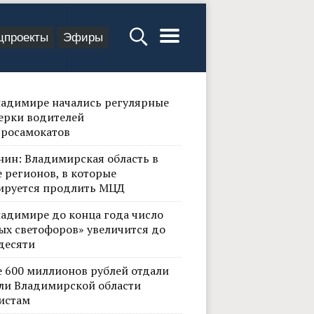
цпроекты
Эфиры
ладимире начались регулярные
ерки водителей
тросамокатов
нин: Владимирская область в
 регионов, в которые
ируется продлить МЦД
ладимире до конца года число
ых светофоров» увеличится до
десяти
е 600 миллионов рублей отдали
ли Владимирской области
истам