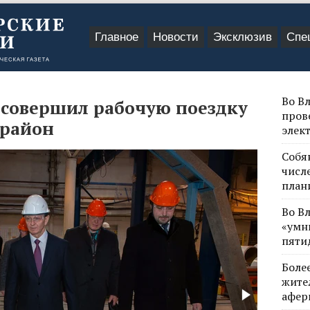
Главное
Новости
Эксклюзив
Спе
Во В
совершил рабочую поездку
пров
 район
элек
Собя
числе
план
Во В
«умн
пяти
Боле
жите
афер