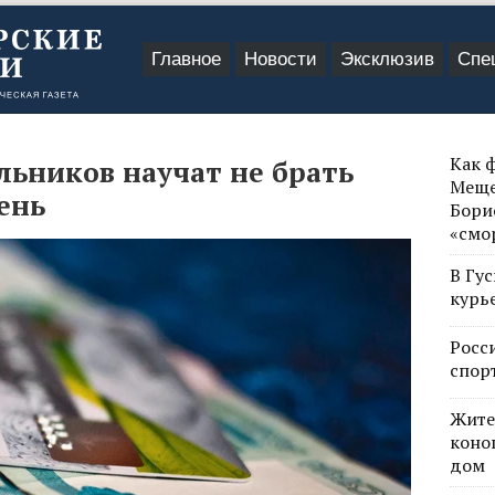
Главное
Новости
Эксклюзив
Спе
Как 
ьников научат не брать
Меще
ень
Бори
«смо
В Гу
курь
Росс
спор
Жите
коно
дом