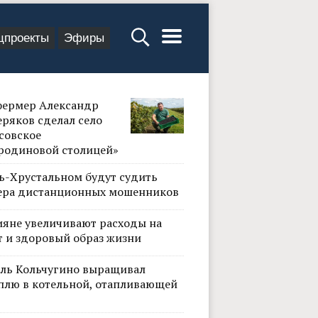
цпроекты
Эфиры
фермер Александр
ряков сделал село
совское
родиновой столицей»
сь-Хрустальном будут судить
ера дистанционных мошенников
ияне увеличивают расходы на
т и здоровый образ жизни
ль Кольчугино выращивал
плю в котельной, отапливающей