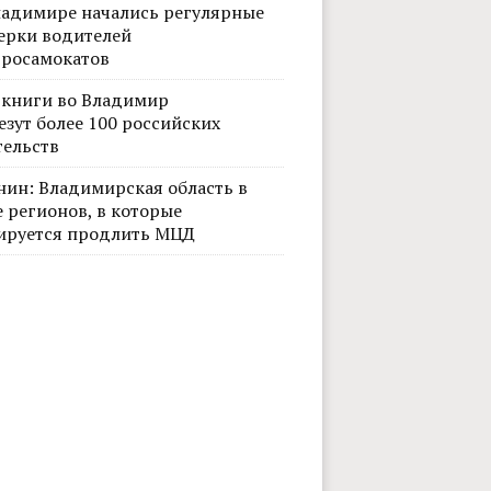
ладимире начались регулярные
ерки водителей
тросамокатов
 книги во Владимир
езут более 100 российских
тельств
нин: Владимирская область в
 регионов, в которые
ируется продлить МЦД