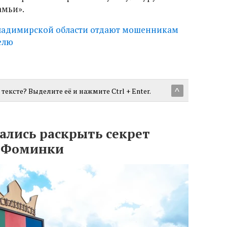
амьи».
ладимирской области отдают мошенникам
елю
тексте? Выделите её и нажмите Ctrl + Enter.
^
лись раскрыть секрет
а Фоминки