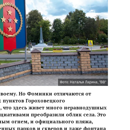
Фото: Наталья Ларина, "ВВ"
своему. Но Фоминки отличаются от
х пунктов Гороховецкого
, что здесь живет много неравнодушных
циативами преобразили облик села. Это
чным огнем, и официального пляжа,
енных парков и скверов и даже фонтана