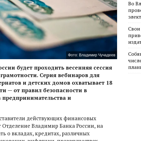
Во В
пров
элек
Свои
прив
изда
Собя
Фото: Владимир Чучадеев
числе
план
России будет проходить весенняя сессия
грамотности. Серия вебинаров для
рнатов и детских домов охватывает 18
ти — от правил безопасности в
в предпринимательства и
дставители действующих финансовых
т Отделение Владимир Банка России, на
ть о вкладах, кредитах, различных
раховании, инфляции, преимуществах