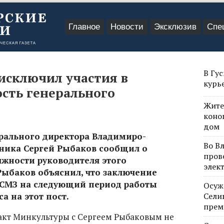
Главное
Новости
Эксклюзив
Спе
В Гу
исключил участия в
курь
сть генерального
Жите
коно
дом
ерального директора Владимиро-
Во В
дника Сергей Рыбаков сообщил о
пров
лжности руководителя этого
элек
Рыбаков объяснил, что заключение
ВСМЗ на следующий период работы
Осуж
а на этот пост.
Сели
прем
акт Минкультуры с Сергеем Рыбаковым не