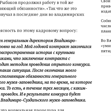
Свои
 Рыбаков продолжил работу в той же
прив
яющий обязанности». «Так что же это
изда
 звучал в последние дни во владимирских
Собя
числе
 ясность по этому кадровому вопросу:
план
чен генеральным директором Владимиро-
Во В
«умн
ровно на год. Мой годовой контракт закончился
пяти
 распространенная история с крупными
иками, что заключение контракта с
одит методом проведения отрытого конкурса.
такая ситуация. После окончания моего
исполняющим обязанности генерального
го музея-заповедника, на то время, на которое
а. То есть, в течение трех месяцев, с каким-
проведен. И в результате конкурса будет
 Владимиро-Суздальского музея-заповедника.
«это нормальная процедура для