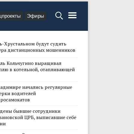
цпроекты
Эфиры
сь-Хрустальном будут судить
ера дистанционных мошенников
ль Кольчугино выращивал
плю в котельной, отапливающей
ладимире начались регулярные
ерки водителей
тросамокатов
дены бывшие сотрудники
вановской ЦРБ, выписавшие себе
ии