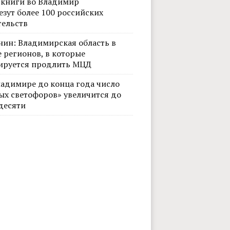
 книги во Владимир
езут более 100 российских
тельств
нин: Владимирская область в
 регионов, в которые
ируется продлить МЦД
ладимире до конца года число
ых светофоров» увеличится до
десяти