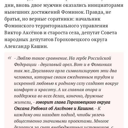
дни, вновь двое мужчин оказались инициаторами
нынешних достижений Фоминок. Правда, не
братья, но верные соратники: начальник
Фоминского территориального управления
Виктор Аксёнов и староста села, депутат Совета
народных депутатов Гороховецкого округа
Александр Кашин.
- Люблю такое сравнение. На гербе Российской
Федерации ‑ двуглавый орел. Вот и в Фоминках
так же. Двуглавого орла символизируют эти два
человека, которые своим ежедневным трудом и
искренней любовью к родному селу создают вокруг
комфорт и красоту. А их главная опора и
поддержка во всех делах, конечно, дружные
жители, -
говорит глава Гороховецкого округа
Оксана Рябовол об Аксёнове и Кашине
. - К
каждому они находят подход, чтобы увлечь
общественно значимыми проектами. Многое
делается за счет внебюджетных источников, с