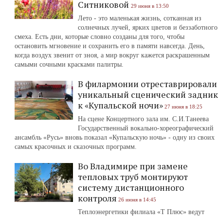
Ситниковой
29 июня в 13:50
Лето - это маленькая жизнь, сотканная из
солнечных лучей, ярких цветов и беззаботного
смеха. Есть дни, которые словно созданы для того, чтобы
остановить мгновение и сохранить его в памяти навсегда. День,
когда воздух звенит от зноя, а мир вокруг кажется раскрашенным
самыми сочными красками палитры.
В филармонии отреставрировали
уникальный сценический задник
к «Купальской ночи»
27 июня в 18:25
На сцене Концертного зала им. С.И.Танеева
Государственный вокально-хореографический
ансамбль «Русь» вновь показал «Купальскую ночь» - одну из своих
самых красочных и сказочных программ.
Во Владимире при замене
тепловых труб монтируют
систему дистанционного
контроля
26 июня в 14:45
Теплоэнергетики филиала «Т Плюс» ведут