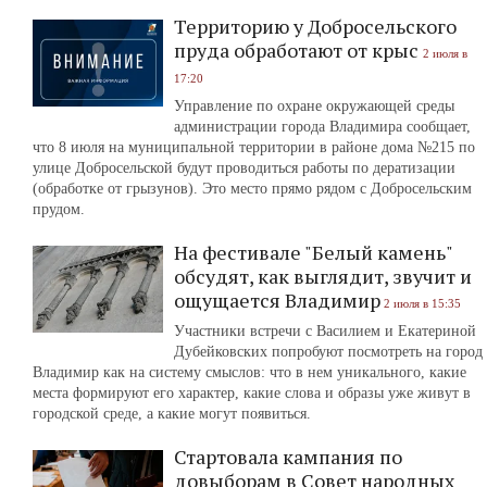
Территорию у Добросельского
пруда обработают от крыс
2 июля в
17:20
Управление по охране окружающей среды
администрации города Владимира сообщает,
что 8 июля на муниципальной территории в районе дома №215 по
улице Добросельской будут проводиться работы по дератизации
(обработке от грызунов). Это место прямо рядом с Добросельским
прудом.
На фестивале "Белый камень"
обсудят, как выглядит, звучит и
ощущается Владимир
2 июля в 15:35
Участники встречи с Василием и Екатериной
Дубейковских попробуют посмотреть на город
Владимир как на систему смыслов: что в нем уникального, какие
места формируют его характер, какие слова и образы уже живут в
городской среде, а какие могут появиться.
Стартовала кампания по
довыборам в Совет народных