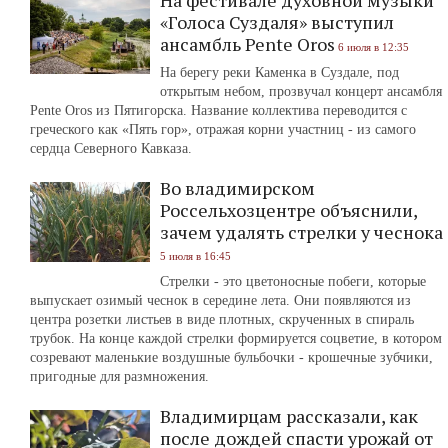
На фестивале духовной музыки
«Голоса Суздаля» выступил
ансамбль Pente Oros
6 июля в 12:35
На берегу реки Каменка в Суздале, под
открытым небом, прозвучал концерт ансамбля
Pente Oros из Пятигорска. Название коллектива переводится с
греческого как «Пять гор», отражая корни участниц - из самого
сердца Северного Кавказа.
Во владимирском
Россельхозцентре объяснили,
зачем удалять стрелки у чеснока
5 июля в 16:45
Стрелки - это цветоносные побеги, которые
выпускает озимый чеснок в середине лета. Они появляются из
центра розетки листьев в виде плотных, скрученных в спираль
трубок. На конце каждой стрелки формируется соцветие, в котором
созревают маленькие воздушные бульбочки - крошечные зубчики,
пригодные для размножения.
Владимирцам рассказали, как
после дождей спасти урожай от