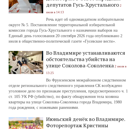
депутатов Гусь-Хрустального
2
июля в 14:13
Речь идет об одномандатном избирательном
округе № 5. Постановление территориальной избирательной
комиссии города Гусь-Хрустального о назначении выборов на
Единый день голосования 20 сентября 2026 года опубликовано 2
июля в общественно-политической газете «Гусевские вести».
Во Владимире устанавливаются
обстоятельства убийства на
улице Соколова-Соколенка
2 июля в
13:25
Во Фрунзенском межрайонном следственном
отделе регионального следственного управления СК возбуждено
уголовное дело по признакам преступления, предусмотренного ч. 1
ст. 105 УК РФ (убийство), по факту обнаружения тела хозяина
квартиры на улице Соколова-Соколенка города Владимира, 1980
года рождения, с ножевыми ранениями.
Июньский денёк во Владимире.
Фоторепортаж Кристины