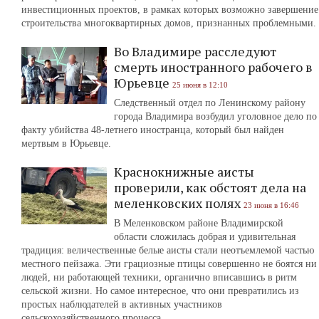
инвестиционных проектов, в рамках которых возможно завершение
строительства многоквартирных домов, признанных проблемными.
Во Владимире расследуют
смерть иностранного рабочего в
Юрьевце
25 июня в 12:10
Следственный отдел по Ленинскому району
города Владимира возбудил уголовное дело по
факту убийства 48-летнего иностранца, который был найден
мертвым в Юрьевце.
Краснокнижные аисты
проверили, как обстоят дела на
меленковских полях
23 июня в 16:46
В Меленковском районе Владимирской
области сложилась добрая и удивительная
традиция: величественные белые аисты стали неотъемлемой частью
местного пейзажа. Эти грациозные птицы совершенно не боятся ни
людей, ни работающей техники, органично вписавшись в ритм
сельской жизни. Но самое интересное, что они превратились из
простых наблюдателей в активных участников
сельскохозяйственного процесса.