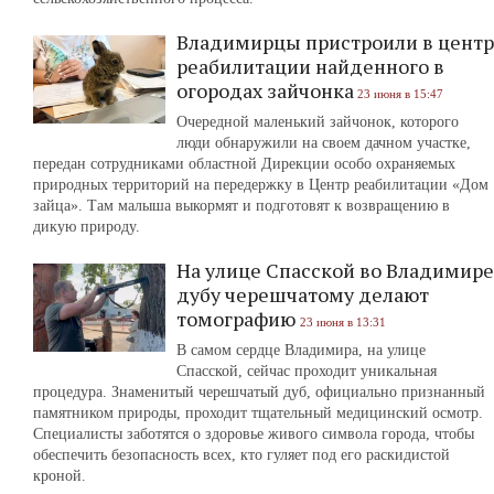
Владимирцы пристроили в центр
реабилитации найденного в
огородах зайчонка
23 июня в 15:47
Очередной маленький зайчонок, которого
люди обнаружили на своем дачном участке,
передан сотрудниками областной Дирекции особо охраняемых
природных территорий на передержку в Центр реабилитации «Дом
зайца». Там малыша выкормят и подготовят к возвращению в
дикую природу.
На улице Спасской во Владимире
дубу черешчатому делают
томографию
23 июня в 13:31
В самом сердце Владимира, на улице
Спасской, сейчас проходит уникальная
процедура. Знаменитый черешчатый дуб, официально признанный
памятником природы, проходит тщательный медицинский осмотр.
Специалисты заботятся о здоровье живого символа города, чтобы
обеспечить безопасность всех, кто гуляет под его раскидистой
кроной.