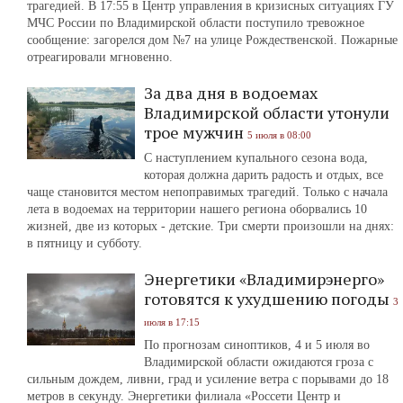
трагедией. В 17:55 в Центр управления в кризисных ситуациях ГУ
МЧС России по Владимирской области поступило тревожное
сообщение: загорелся дом №7 на улице Рождественской. Пожарные
отреагировали мгновенно.
За два дня в водоемах
Владимирской области утонули
трое мужчин
5 июля в 08:00
С наступлением купального сезона вода,
которая должна дарить радость и отдых, все
чаще становится местом непоправимых трагедий. Только с начала
лета в водоемах на территории нашего региона оборвались 10
жизней, две из которых - детские. Три смерти произошли на днях:
в пятницу и субботу.
Энергетики «Владимирэнерго»
готовятся к ухудшению погоды
3
июля в 17:15
По прогнозам синоптиков, 4 и 5 июля во
Владимирской области ожидаются гроза с
сильным дождем, ливни, град и усиление ветра с порывами до 18
метров в секунду. Энергетики филиала «Россети Центр и