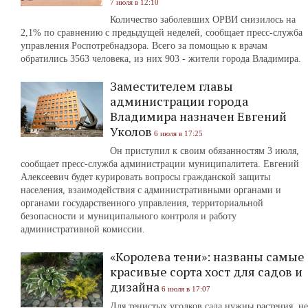
7 июля в 12:10
Количество заболевших ОРВИ снизилось на
2,1% по сравнению с предыдущей неделей, сообщает пресс-служба
управления Роспотребнадзора. Всего за помощью к врачам
обратились 3563 человека, из них 903 - жители города Владимира.
Заместителем главы
администрации города
Владимира назначен Евгений
Уколов
6 июля в 17:25
Он приступил к своим обязанностям 3 июля,
сообщает пресс-служба администрации муниципалитета. Евгений
Алексеевич будет курировать вопросы гражданской защиты
населения, взаимодействия с административными органами и
органами государственного управления, территориальной
безопасности и муниципального контроля и работу
административной комиссии.
«Королева тени»: названы самые
красивые сорта хост для садов и
дизайна
6 июля в 17:07
Для тенистых уголков сада нужны растения, не