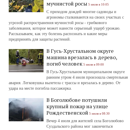
мучнистой росы
5 июля в 10:05
С приходом дождей многие садоводы и
агрономы сталкиваются на своих участках с
угрозой распространения мучнистой росы - грибкового
заболевания, которое может нанести серьезный ущерб урожаю.
Рассказываем, как эту болезнь распознать и какие меры
предпринять для защиты растений.
В Гусь-Хрустальном округе
машина врезалась в дерево,
погиб человек
5 июля в 09:00
В Гусь-Хрустальном муниципальном округе
ранним утром 4 июля произошла смертельная
авария. Легковушка вылетела с трассы и врезалась в дерево. От
удара на месте погибла пассажирка.
В Боголюбове потушили
крупный пожар на улице
Рождественской
5 июля в 08:30
Вечер 4 июля для жителей села Боголюбово
Суздальского района мог закончиться