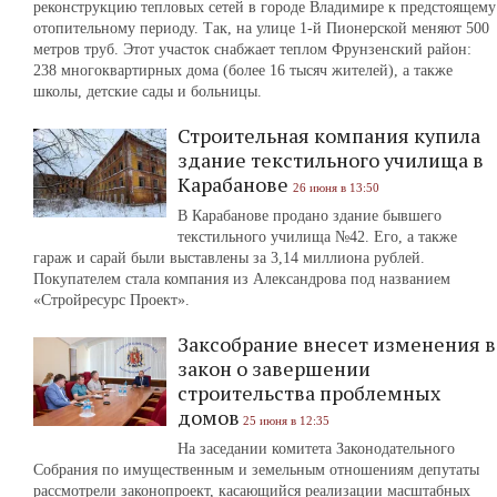
реконструкцию тепловых сетей в городе Владимире к предстоящему
отопительному периоду. Так, на улице 1-й Пионерской меняют 500
метров труб. Этот участок снабжает теплом Фрунзенский район:
238 многоквартирных дома (более 16 тысяч жителей), а также
школы, детские сады и больницы.
Строительная компания купила
здание текстильного училища в
Карабанове
26 июня в 13:50
В Карабанове продано здание бывшего
текстильного училища №42. Его, а также
гараж и сарай были выставлены за 3,14 миллиона рублей.
Покупателем стала компания из Александрова под названием
«Стройресурс Проект».
Заксобрание внесет изменения в
закон о завершении
строительства проблемных
домов
25 июня в 12:35
На заседании комитета Законодательного
Собрания по имущественным и земельным отношениям депутаты
рассмотрели законопроект, касающийся реализации масштабных