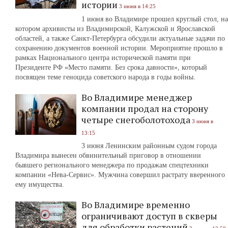
истории
3 июня в 14:25
1 июня во Владимире прошел круглый стол, на
котором архивисты из Владимирской, Калужской и Ярославской
областей, а также Санкт-Петербурга обсудили актуальные задачи по
сохранению документов военной истории. Мероприятие прошло в
рамках Национального центра исторической памяти при
Президенте РФ «Место памяти. Без срока давности», который
посвящен теме геноцида советского народа в годы войны.
Во Владимире менеджер
компании продал на сторону
четыре снегоболотохода
3 июня в
13:15
3 июня Ленинским районным судом города
Владимира вынесен обвинительный приговор в отношении
бывшего регионального менеджера по продажам спецтехники
компании «Нева-Сервис». Мужчина совершил растрату вверенного
ему имущества.
Во Владимире временно
ограничивают доступ в скверы
для обработки растений