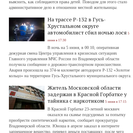
выяснить, как соблюдаются права детей. Поводом для этого стало
административное дело в отношении местной жительницы.
На трассе Р-132 в Гусь-
Хрустальном округе
автомобилист сбил ночью лося
5
июня в 17:30
В ночь на 5 июня, в 00:10, оперативная
дежурная смена Центра управления в кризисных ситуациях
Главного управления МЧС России по Владимирской области
получила сообщение о дорожно-транспортном происшествии.
Авария произошла на 374-м километре автодороги Р-132 «Золотое
кольцо» на территории Гусь-Хрустального муниципального округа.
Житель Московской области
задержан в Красной Горбатке у
тайника с наркотиком
5 июня в 17:15
В Красной Горбатке 23-летний москвич
оказался на скамье подсудимых за попытку
приобрести синтетический наркотик, сообщает прокуратура
Владимирской области. Юноша в апреле заказал в интернете
запрещенное вещество, перевел деньги поставщику, после чего