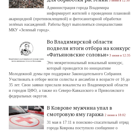
3 июня в 12:50
Администрация города Владимира
информирует жителей о проведении плановой
акарицидной (противоклещевой) и фитосанитарной обработки
зелёных насаждений. Работы будут выполняться специалистами
МКУ «Зеленый город».
Во Владимирской области
подвели итоги отбора на конкурс
«Фатьяновские соловьи»
3 июня в 12:35
Это межрегиональный вокальный конкурс,
который проводится по инициативе
Молодежной думы при поддержке Законодательного Собрания.
Участвовать в отборе могли солисты и ансамбли в возрасте от 16 до
35 лет. Свои заявки прислали вокалисты из Владимирской области
и городов ЦФО, а также из Северо-Кавказского и Приволжского
федеральных округов.
В Коврове мужчина упал в
смотровую яму гаража
2 июня в 18:02
31 мая в 17:11 в поисково-спасательный отряд
города Коврова поступило сообщение о