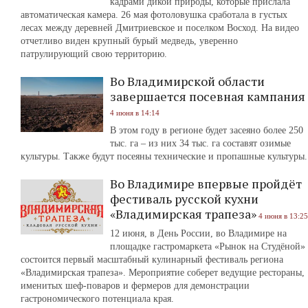
кадрами дикой природы, которые прислала
автоматическая камера. 26 мая фотоловушка сработала в густых
лесах между деревней Дмитриевское и поселком Восход. На видео
отчетливо виден крупный бурый медведь, уверенно
патрулирующий свою территорию.
Во Владимирской области
завершается посевная кампания
4 июня в 14:14
В этом году в регионе будет засеяно более 250
тыс. га – из них 34 тыс. га составят озимые
культуры. Также будут посеяны технические и пропашные культуры.
Во Владимире впервые пройдёт
фестиваль русской кухни
«Владимирская трапеза»
4 июня в 13:25
12 июня, в День России, во Владимире на
площадке гастромаркета «Рынок на Студёной»
состоится первый масштабный кулинарный фестиваль региона
«Владимирская трапеза». Мероприятие соберет ведущие рестораны,
именитых шеф-поваров и фермеров для демонстрации
гастрономического потенциала края.