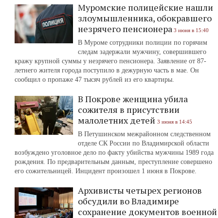
Муромские полицейские нашли
злоумышленника, обокравшего
незрячего пенсионера
3 июня в 15:40
В Муроме сотрудники полиции по горячим
следам задержали мужчину, совершившего
кражу крупной суммы у незрячего пенсионера. Заявление от 87-
летнего жителя города поступило в дежурную часть в мае. Он
сообщил о пропаже 47 тысяч рублей из его квартиры.
В Покрове женщина убила
сожителя в присутствии
малолетних детей
3 июня в 14:45
В Петушинском межрайонном следственном
отделе СК России по Владимирской области
возбуждено уголовное дело по факту убийства мужчины 1989 года
рождения. По предварительным данным, преступление совершено
его сожительницей. Инцидент произошел 1 июня в Покрове.
Архивисты четырех регионов
обсудили во Владимире
сохранение документов военной