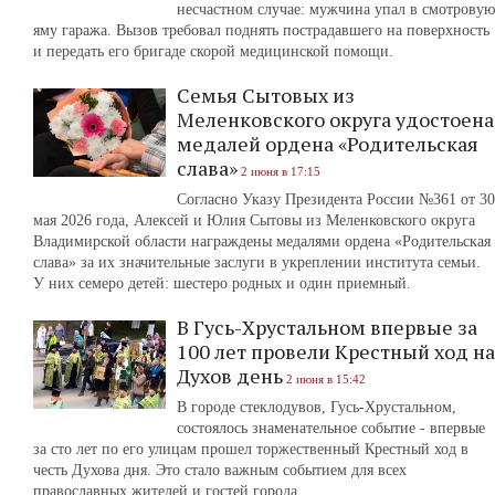
несчастном случае: мужчина упал в смотровую
яму гаража. Вызов требовал поднять пострадавшего на поверхность
и передать его бригаде скорой медицинской помощи.
Семья Сытовых из
Меленковского округа удостоена
медалей ордена «Родительская
слава»
2 июня в 17:15
Согласно Указу Президента России №361 от 30
мая 2026 года, Алексей и Юлия Сытовы из Меленковского округа
Владимирской области награждены медалями ордена «Родительская
слава» за их значительные заслуги в укреплении института семьи.
У них семеро детей: шестеро родных и один приемный.
В Гусь-Хрустальном впервые за
100 лет провели Крестный ход на
Духов день
2 июня в 15:42
В городе стеклодувов, Гусь-Хрустальном,
состоялось знаменательное событие - впервые
за сто лет по его улицам прошел торжественный Крестный ход в
честь Духова дня. Это стало важным событием для всех
православных жителей и гостей города.