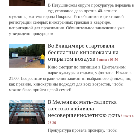
В Петушинском округе прокуратура передала в
суд уголовное дело против 40-летнего
мужчины, жителя города Покрова. Его обвиняют в фиктивной
регистрации семерых иностранных граждан в квартире,
непригодной для проживания. Обвинительное заключение уже
утверждено прокурором.
Во Владимире стартовали
бесплатные кинопоказы на
открытом воздухе
8 июня в 08:50
Кино смотрят по пятницам в Центральном
парке культуры и отдыха, у фонтана. Начало в
21:00. Возрастные ограничения зависят от выбранного фильма, но,
как правило, кинокартины подходят для всех возрастов, чтобы
можно было прийти целой семьей.
В Меленках мать-садистка
жестоко избивала
несовершеннолетнюю дочь
8 июня в
08:26
Прокуратура провела проверку, чтобы