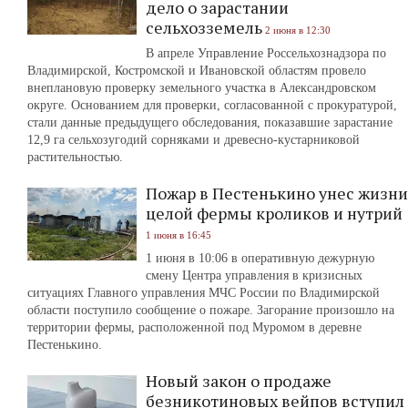
дело о зарастании
сельхозземель
2 июня в 12:30
В апреле Управление Россельхознадзора по
Владимирской, Костромской и Ивановской областям провело
внеплановую проверку земельного участка в Александровском
округе. Основанием для проверки, согласованной с прокуратурой,
стали данные предыдущего обследования, показавшие зарастание
12,9 га сельхозугодий сорняками и древесно-кустарниковой
растительностью.
Пожар в Пестенькино унес жизни
целой фермы кроликов и нутрий
1 июня в 16:45
1 июня в 10:06 в оперативную дежурную
смену Центра управления в кризисных
ситуациях Главного управления МЧС России по Владимирской
области поступило сообщение о пожаре. Загорание произошло на
территории фермы, расположенной под Муромом в деревне
Пестенькино.
Новый закон о продаже
безникотиновых вейпов вступил