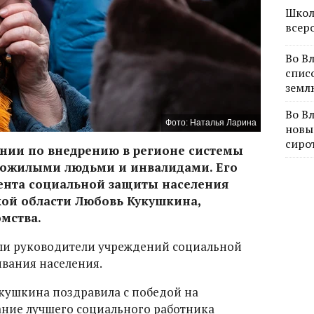
Школ
всер
Во В
спис
земл
Во В
Фото: Наталья Ларина
новы
сиро
ании по внедрению в регионе системы
пожилыми людьми и инвалидами. Его
ента социальной защиты населения
ой области Любовь Кукушкина,
мства.
ли руководители учреждений социальной
вания населения.
кушкина поздравила с победой на
ание лучшего социального работника