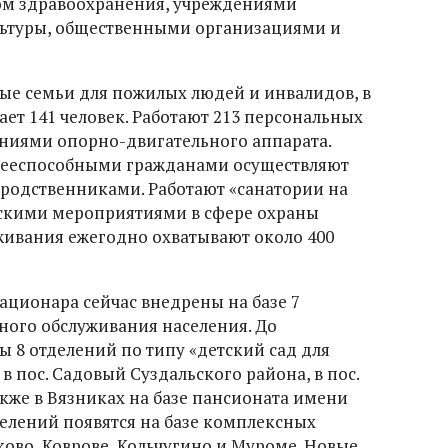
том здравоохранения, учреждениями
льтуры, общественными организациями и
ые семьи для пожилых людей и инвалидов, в
ет 141 человек. Работают 213 персональных
ниями опорно-двигательного аппарата.
дееспособными гражданами осуществляют
 родственниками. Работают «санатории на
скими мероприятиями в сфере охраны
живания ежегодно охватывают около 400
ационара сейчас внедрены на базе 7
ого обслуживания населения. До
 8 отделений по типу «детский сад для
в пос. Садовый Суздальского района, в пос.
кже в Вязниках на базе пансионата имени
делений появятся на базе комплексных
ово, Коврове, Кольчугино и Муроме. Новые