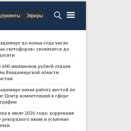
цпроекты
Эфиры
ладимире до конца года число
ых светофоров» увеличится до
десяти
е 600 миллионов рублей отдали
ли Владимирской области
истам
ладимире начал работу шестой по
не Центр компетенций в сфере
графии
ека в июле 2026 года: коррекция
е рекордного июня и усиление
ички