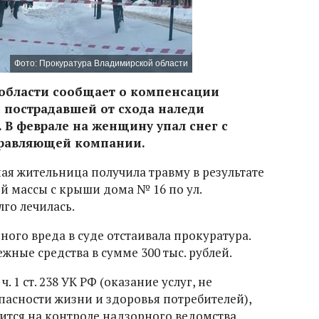
Фото: Прокуратура Владимирской области
области сообщает о компенсации
 пострадавшей от схода наледи
 В феврале на женщину упал снег с
правляющей компании.
ая жительница получила травму в результате
й массы с крыши дома № 16 по ул.
лго лечилась.
ого вреда в суде отстаивала прокуратура.
ные средства в сумме 300 тыс. рублей.
 1 ст. 238 УК РФ (оказание услуг, не
асности жизни и здоровья потребителей),
ится на контроле надзорного ведомства.