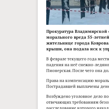
Прокуратура Владимирской 
морального вреда 55-летней
жительнице города Коврова.
крыши, она подала иск к у
В феврале текущего года местн
падения на неё снежно-ледяно
Пионерская. После чего она до
Права на компенсацию моральн
Пострадавшей выплачены денеж
Возбуждено уголовное дело по ч.
отвечающих требованиям безоп
расследование которого наход