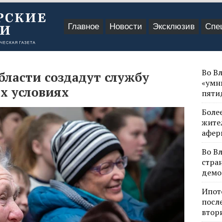
Главное
Новости
Эксклюзив
Спе
Во В
ласти создадут службу
«умн
х условиях
пяти
Боле
жите
афер
Во В
стра
демо
Ипот
посл
втор