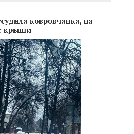
тсудила ковровчанка, на
 с крыши