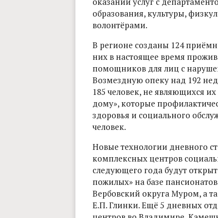
оказании услуг с департамен
образования, культуры, физку
волонтёрами.
В регионе созданы 124 приёмн
них в настоящее время прожива
помощников для лиц с наруше
Возмездную опеку над 192 не
185 человек, не являющихся их
дому», которые профилактиче
здоровья и социального обслу
человек.
Новые технологии дневного ст
комплексных центров социальн
следующего года будут открыты
пожилых» на базе пансионатов 
Вербовский округа Муром, а та
Е.П. Глинки. Ещё 5 дневных от
центров во Владимире, Камешк