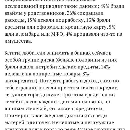
исследований приводит такие данные: 49% брали
взаймы у родственников, 36% сокращали
расходы, 15% искали подработку, 13% брали
кредиты или оформляли кредитную карту, 5%
шли в ломбард или МФО, 4% продавали что-то из
имущества.
Кстати, любители занимать в банках сейчас в
особой группе риска (больше половины из них
брали в долг потребительские кредиты, 14% -
целевые на конкретные товары, 8% -
автокредиты). Потерять работу и доход само по
себе страшно, но если при этом «висит» кредит,
ситуация гораздо хуже. При этом среди наших
семейных сограждан с детьми половина, по
данным Имаевой, это люди с кредитами.
Примерно такая же доля должников среди
матерей-одиночек. Неженатые и незамужние
влезают в долги гораздо реже. Самое грустное, что