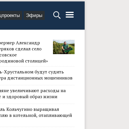
цпроекты
Эфиры
фермер Александр
ряков сделал село
совское
родиновой столицей»
сь-Хрустальном будут судить
ера дистанционных мошенников
ияне увеличивают расходы на
т и здоровый образ жизни
ль Кольчугино выращивал
плю в котельной, отапливающей