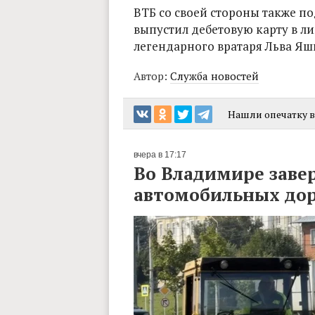
ВТБ со своей стороны также п
выпустил дебетовую карту в 
легендарного вратаря Льва Яш
Автор:
Служба новостей
Нашли опечатку в 
вчера в 17:17
Во Владимире заве
автомобильных до