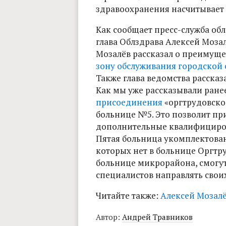
здравоохранения насчитывает 7
Как сообщает пресс-служба об
глава Облздрава Алексей Мозал
Мозалёв рассказал о преимуще
зону обслуживания городской
Также глава ведомства рассказ
Как мы уже рассказывали ране
присоединения
«оргтрудовско
больнице №5. Это позволит пр
дополнительные квалифициров
Пятая больница укомплектова
которых нет в больнице Оргтру
больнице микрорайона, смогу
специалистов направлять свои
Читайте также:
Алексей Мозалё
Автор:
Андрей Травников