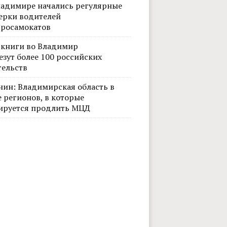
ладимире начались регулярные
ерки водителей
тросамокатов
 книги во Владимир
езут более 100 российских
тельств
нин: Владимирская область в
 регионов, в которые
ируется продлить МЦД