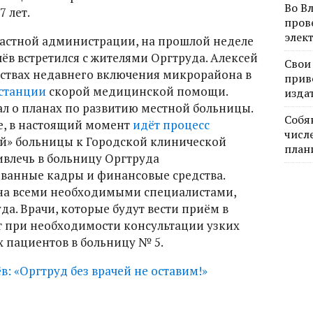
Во В
 лет.
пров
элек
ластной администрации, на прошлой неделе
ёв встретился с жителями Оргтруда. Алексей
Свои
ствах недавнего включения микрорайона в
прив
 станции
скорой медицинской помощи.
изда
ал о планах по развитию местной больницы.
Собя
е, в настоящий момент
идёт процесс
числе
й» больницы к Городской клинической
план
ивлечь в больницу Оргтруда
анные кадры и финансовые средства.
на всеми необходимыми специалистами,
да. Врачи, которые будут вести приём в
т при необходимости консультации узких
х пациентов в больницу № 5.
в: «Оргтруд без врачей не оставим!»