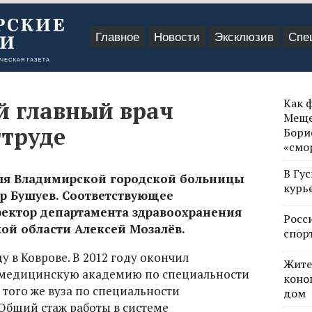
Главное
Новости
Эксклюзив
Спе
Как 
й главный врач
Меще
гтруде
Бори
«смо
В Гу
ля Владимирской городской больницы
курь
р Бушуев. Соответствующее
ектор департамента здравоохранения
Росс
й области Алексей Мозалёв.
спор
у в Коврове. В 2012 году окончил
Жите
 медицинскую академию по специальности
коно
 того же вуза по специальности
дом
 Общий стаж работы в системе