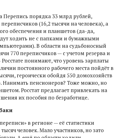
на Перепись порядка 33 млрд рублей,
переписчиков (16,2 тысячи на человека), а
ого обеспечения и планшетов (да-да,
удут ходить не с папками и бумажными
мпьютерами). В области на судьбоносный
сячи 770 переписчиков — с учетом резерва и
 Росстате понимают, что уровень зарплаты
аличии постоянного рабочего места пойдёт в
 тысячи, героически обойдя 550 домохозяйств
. Нанимать пенсионеров? Тоже можно, но
аншетом. Росстат предлагает привлекать на
лишения их пособия по безработице.
баки
переписи» в регионе — её статистики
 тысяч человек. Мало участников, но зато
тали. А ещё по области ходили