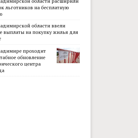
ладимирской области расширили
ок льготников на бесплатную
ю
ладимирской области ввели
е выплаты на покупку жилья для
т
ладимире проходит
табное обновление
рического центра
да