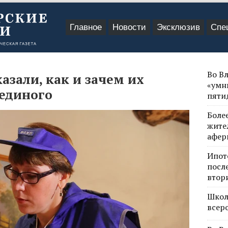
Главное
Новости
Эксклюзив
Спе
Во В
зали, как и зачем их
«умн
 единого
пяти
Боле
жите
афер
Ипот
посл
втор
Школ
всер