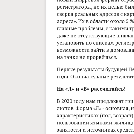
регистраторы, но их целью был
сверка реальных адресов с кар
адреса». Их в области около 5
главные проблемы, с какими т
даже не отсутствующие аншла
установить по спискам регистра
возможности зайти в домовлад
на танке не прорвёшься.
Первые результаты будущей Пе
года. Окончательные результат
На
«Л» и «В» рассчитайсь!
В 2020 году нам предложат т
листов. Форма «Л» - основная,
характеристиках (пол, возраст
пользовании языками, жилищн
занятости и источниках средст