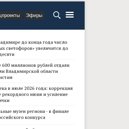
цпроекты
Эфиры
ладимире до конца года число
ых светофоров» увеличится до
десяти
е 600 миллионов рублей отдали
ли Владимирской области
истам
ека в июле 2026 года: коррекция
е рекордного июня и усиление
ички
ьные музеи региона - в финале
оссийского конкурса