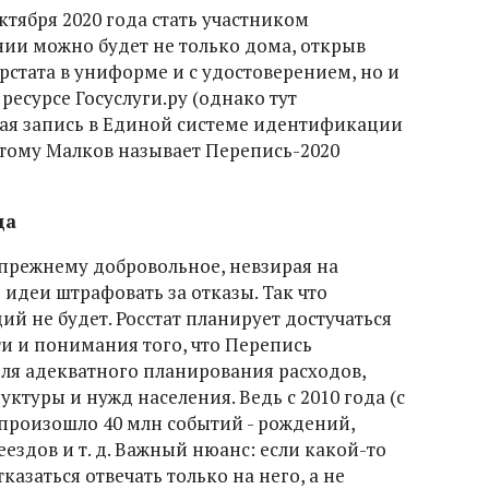
октября 2020 года стать участником
ии можно будет не только дома, открыв
стата в униформе и с удостоверением, но и
ресурсе Госуслуги.ру (однако тут
ная запись в Единой системе идентификации
тому Малков называет Перепись-2020
да
-прежнему добровольное, невзирая на
идеи штрафовать за отказы. Так что
й не будет. Росстат планирует достучаться
ти и понимания того, что Перепись
для адекватного планирования расходов,
уктуры и нужд населения. Ведь с 2010 года (с
 произошло 40 млн событий - рождений,
еездов и т. д. Важный нюанс: если какой-то
казаться отвечать только на него, а не