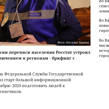
Во В
спис
земл
Во В
новы
сиро
Во В
Фото: Наталья Ларина
масш
исто
ссии переписи населения Росстат устроил
горо
ючением к регионам - брифинг с
ль Федеральной Службы Государственной
вил старт большой информационной
тябрю-2020 подготовить людей к
еписчиков.