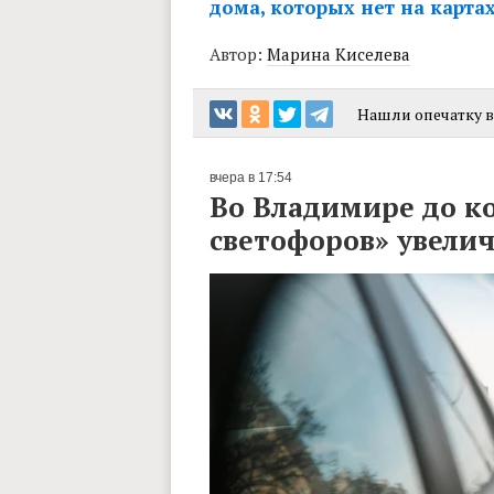
дома, которых нет на карта
Автор:
Марина Киселева
Нашли опечатку в 
вчера в 17:54
Во Владимире до к
светофоров» увелич