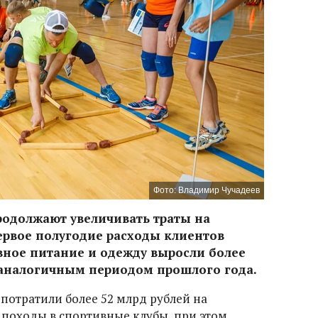
Фото: Владимир Чучадеев
родолжают увеличивать траты на
ервое полугодие расходы клиентов
вное питание и одежду выросли более
 аналогичным периодом прошлого года.
потратили более 52 млрд рублей на
 походы в спортивные клубы, при этом