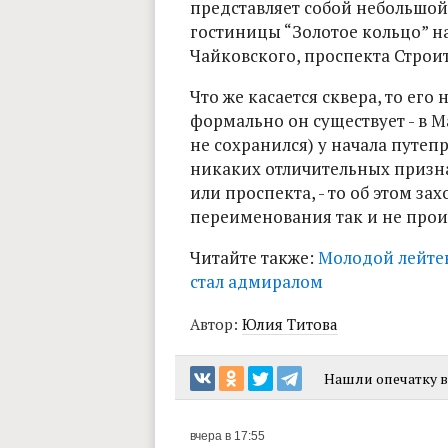
представляет собой небольшой
гостиницы “Золотое кольцо” н
Чайковского, проспекта Строи
Что же касается сквера, то ег
формально он существует - в М
не сохранился) у начала путеп
никаких отличительных признак
или проспекта, - то об этом за
переименования так и не прои
Читайте также:
Молодой лейте
стал адмиралом
Автор:
Юлия Титова
Нашли опечатку в 
вчера в 17:55