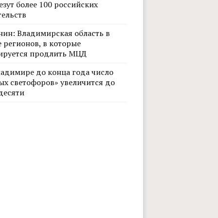
езут более 100 российских
тельств
нин: Владимирская область в
 регионов, в которые
ируется продлить МЦД
ладимире до конца года число
ых светофоров» увеличится до
десяти