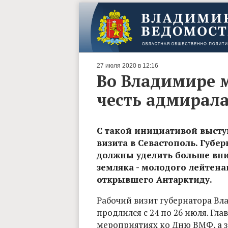
27 июля 2020 в 12:16
Во Владимире м
честь адмирала
С такой инициативой высту
визита в Севастополь. Губер
должны уделить больше вн
земляка - молодого лейтена
открывшего Антарктиду.
Рабочий визит губернатора Вл
продлился с 24 по 26 июля. Гла
мероприятиях ко Дню ВМФ, а 