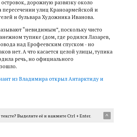
 островок, дорожную развязку около
а пересечении улиц Краноармейской и
телей и бульвара Художника Иванова.
о называют “невидимым”, поскольку чисто
анежном тупике (дом, где родился Лазарев,
ровода над Ерофеевским спуском - но
ов нет. А что касается целой улицы, тупика
ходила речь, но официального
зошло.
нант из Владимира открыл Антарктиду и
тексте? Выделите её и нажмите Ctrl + Enter.
^