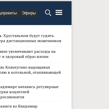
цпроекты
Эфиры
сь-Хрустальном будут судить
ера дистанционных мошенников
ияне увеличивают расходы на
т и здоровый образ жизни
ль Кольчугино выращивал
плю в котельной, отапливающей
ладимире начались регулярные
ерки водителей
тросамокатов
 книги во Владимир