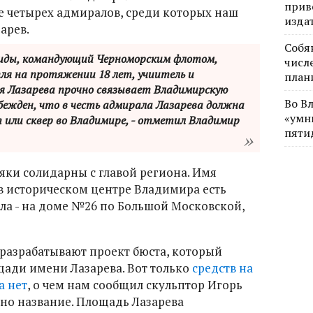
прив
 четырех адмиралов, среди которых наш
изда
арев.
Собя
ды, командующий Черноморским флотом,
числе
ля на протяжении 18 лет, учиитель и
план
я Лазарева прочно связывает Владимирскую
Во В
бежден, что в честь адмирала Лазарева должна
«умн
 или сквер во Владимире, - отметил Владимир
пяти
яки солидарны с главой региона. Имя
- в историческом центре Владимира есть
ала - на доме №26 по Большой Московской,
разрабатывают проект бюста, который
щади имени Лазарева. Вот только
средств на
а нет
, о чем нам сообщил скульптор Игорь
дно название. Площадь Лазарева