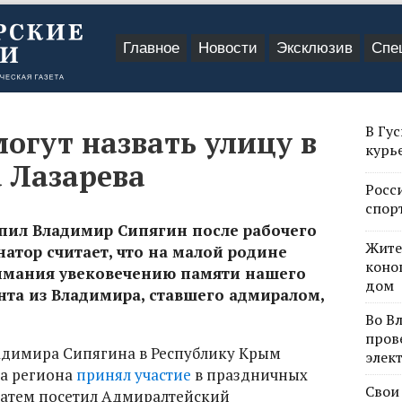
Главное
Новости
Эксклюзив
Спе
В Гу
огут назвать улицу в
курь
 Лазарева
Росс
спор
пил Владимир Сипягин после рабочего
Жите
натор считает, что на малой родине
коно
имания увековечению памяти нашего
дом
нта из Владимира, ставшего адмиралом,
Во В
пров
адимира Сипягина в Республику Крым
элек
ва региона
принял участие
в праздничных
Свои
затем посетил Адмиралтейский