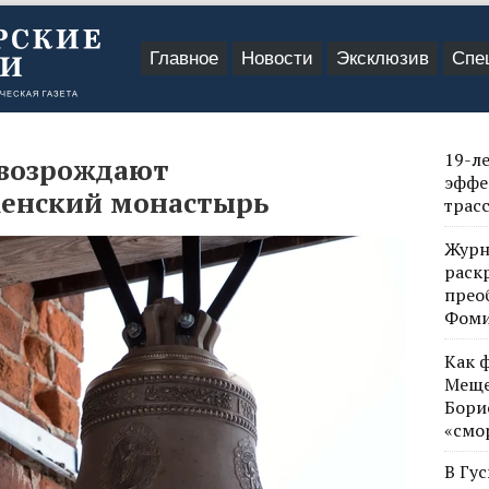
Главное
Новости
Эксклюзив
Спе
19-л
 возрождают
эффе
женский монастырь
трас
Журн
раск
прео
Фом
Как 
Меще
Бори
«смо
В Гу