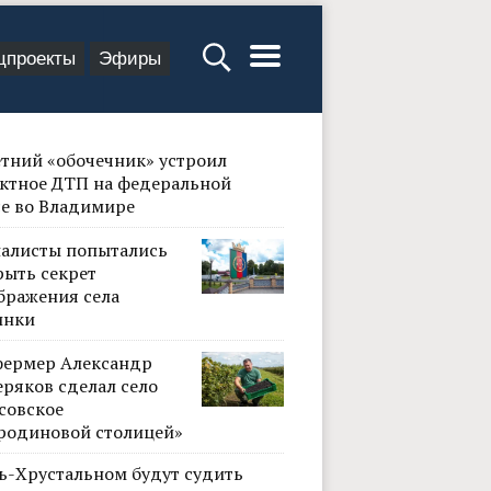
цпроекты
Эфиры
етний «обочечник» устроил
ктное ДТП на федеральной
се во Владимире
алисты попытались
рыть секрет
бражения села
инки
фермер Александр
ряков сделал село
совское
родиновой столицей»
сь-Хрустальном будут судить