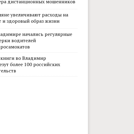
ера дистанционных мошенников
ияне увеличивают расходы на
т и здоровый образ жизни
ладимире начались регулярные
ерки водителей
тросамокатов
 книги во Владимир
езут более 100 российских
тельств