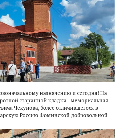
ервоначальному назначению и сегодня! На
бротной старинной кладки - мемориальная
евича Чекунова, более отличившегося в
царскую Россию Фоминской добровольной