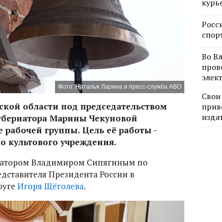
курь
Росс
спор
Во В
пров
элек
Фото: Наталья Ларина и пресс-служба АВО
Свои
кой области под председательством
прив
изда
губернатора Марины Чекуновой
 рабочей группы. Цель её работы -
о культового учреждения.
рнатором Владимиром Сипягиным по
дставителя Президента России в
руге
Игоря Щёголева
.