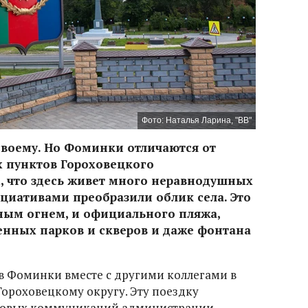
Фото: Наталья Ларина, "ВВ"
своему. Но Фоминки отличаются от
х пунктов Гороховецкого
, что здесь живет много неравнодушных
циативами преобразили облик села. Это
чным огнем, и официального пляжа,
енных парков и скверов и даже фонтана
в Фоминки вместе с другими коллегами в
Гороховецкому округу. Эту поездку
ссовых коммуникаций администрации