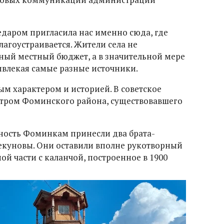
едаром пригласила нас именно сюда, где
лагоустраивается. Жители села не
ный местный бюджет, а в значительной мере
ивлекая самые разные источники.
ым характером и историей. В советское
тром Фоминского района, существовавшего
ность Фоминкам принесли два брата-
екуновы. Они оставили вполне рукотворный
ой части с каланчой, построенное в 1900