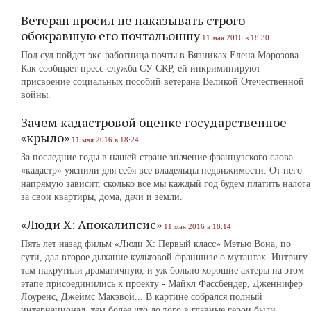
Ветеран просил не наказывать строго
обокравшую его почтальоншу
11 мая 2016 в 18:30
Под суд пойдет экс-работница почты в Вязниках Елена Морозова.
Как сообщает пресс-служба СУ СКР, ей инкриминируют
присвоение социальных пособий ветерана Великой Отечественной
войны.
Зачем кадастровой оценке государственное
«крыло»
11 мая 2016 в 18:24
За последние годы в нашей стране значение французского слова
«кадастр» уяснили для себя все владельцы недвижимости. От него
напрямую зависит, сколько все мы каждый год будем платить налога
за свои квартиры, дома, дачи и земли.
«Люди Х: Апокалипсис»
11 мая 2016 в 18:14
Пять лет назад фильм «Люди Х: Первый класс» Мэтью Вона, по
сути, дал второе дыхание культовой франшизе о мутантах. Интригу
там накрутили драматичную, и уж больно хорошие актеры на этом
этапе присоединились к проекту - Майкл Фассбендер, Дженнифер
Лоуренс, Джеймс Макэвой... В картине собрался полный
интернационал, тем более что до того в главные герои были