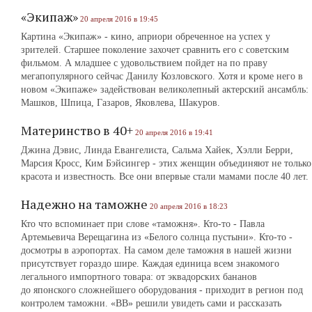
«Экипаж»
20 апреля 2016 в 19:45
Картина «Экипаж» - кино, априори обреченное на успех у
зрителей. Старшее поколение захочет сравнить его с советским
фильмом. А младшее с удовольствием пойдет на по праву
мегапопулярного сейчас Данилу Козловского. Хотя и кроме него в
новом «Экипаже» задействован великолепный актерский ансамбль:
Машков, Шпица, Газаров, Яковлева, Шакуров.
Материнство в 40+
20 апреля 2016 в 19:41
Джина Дэвис, Линда Евангелиста, Сальма Хайек, Хэлли Берри,
Марсия Кросс, Ким Бэйсингер - этих женщин объединяют не только
красота и известность. Все они впервые стали мамами после 40 лет.
Надежно на таможне
20 апреля 2016 в 18:23
Кто что вспоминает при слове «таможня». Кто-то - Павла
Артемьевича Верещагина из «Белого солнца пустыни». Кто-то -
досмотры в аэропортах. На самом деле таможня в нашей жизни
присутствует гораздо шире. Каждая единица всем знакомого
легального импортного товара: от эквадорских бананов
до японского сложнейшего оборудования - приходит в регион под
контролем таможни. «ВВ» решили увидеть сами и рассказать