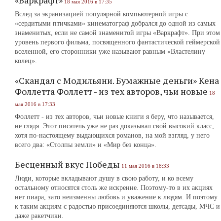
«Варкрафт»
18 мая 2016 в 17:35
Вслед за экранизацией популярной компьютерной игры с
«сердитыми птичками» кинематограф добрался до одной из самых
знаменитых, если не самой знаменитой игры «Варкрафт». При этом
уровень первого фильма, посвященного фантастической геймерской
вселенной, его сторонники уже называют равным «Властелину
колец».
«Скандал с Модильяни. Бумажные деньги» Кена
Фоллетта Фоллетт - из тех авторов, чьи новые
18
мая 2016 в 17:33
Фоллетт - из тех авторов, чьи новые книги я беру, что называется,
не глядя. Этот писатель уже не раз доказывал свой высокий класс,
хотя по-настоящему выдающихся романов, на мой взгляд, у него
всего два: «Столпы земли» и «Мир без конца».
Бесценный вкус Победы
11 мая 2016 в 18:33
Люди, которые вкладывают душу в свою работу, и ко всему
остальному относятся столь же искренне. Поэтому-то в их акциях
нет пиара, зато неизменны любовь и уважение к людям. И поэтому
к таким акциям с радостью присоединяются школы, детсады, МЧС и
даже ракетчики.