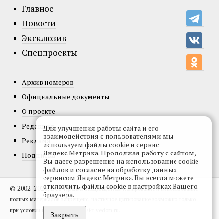
Главное
Новости
Эксклюзив
Спецпроекты
Архив номеров
Официальные документы
О проекте
Редакция
Для улучшения работы сайта и его
взаимодействия с пользователями мы
Реклама
используем файлы cookie и сервис
Яндекс.Метрика. Продолжая работу с сайтом,
Подписка
Вы даете разрешение на использование cookie-
файлов и согласие на обработку данных
сервисом Яндекс.Метрика. Вы всегда можете
отключить файлы cookie в настройках Вашего
© 2002-2026, Все права защищены.
Копирование и использование
браузера.
полных материалов запрещено, частичное цитирование возможно только
при условии гиперссылки на сайт vedom.ru.
Закрыть