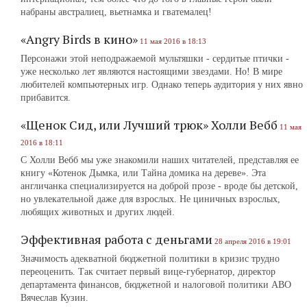
набраны австралиец, вьетнамка и гватемалец!
«Angry Birds в кино»
11 мая 2016 в 18:13
Персонажи этой неподражаемой мультяшки - сердитые птички -
уже несколько лет являются настоящими звездами. Но! В мире
любителей компьютерных игр. Однако теперь аудитория у них явно
прибавится.
«Щенок Сид, или Лучший трюк» Холли Вебб
11 мая
2016 в 18:11
С Холли Вебб мы уже знакомили наших читателей, представляя ее
книгу «Котенок Дымка, или Тайна домика на дереве». Эта
англичанка специализируется на доброй прозе - вроде бы детской,
но увлекательной даже для взрослых. Не циничных взрослых,
любящих животных и других людей.
Эффективная работа с деньгами
28 апреля 2016 в 19:01
Значимость адекватной бюджетной политики в кризис трудно
переоценить. Так считает первый вице-губернатор, директор
департамента финансов, бюджетной и налоговой политики АВО
Вячеслав Кузин.