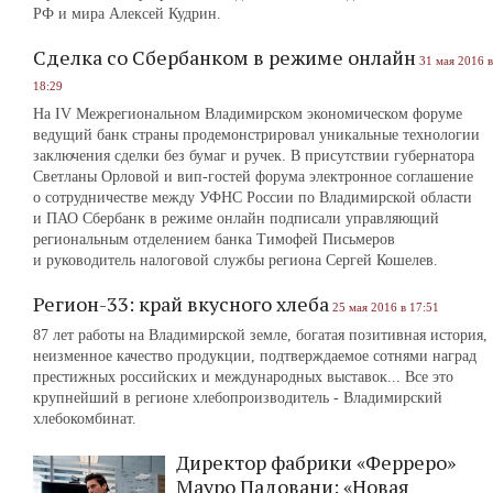
РФ и мира Алексей Кудрин.
Сделка со Сбербанком в режиме онлайн
31 мая 2016 в
18:29
На IV Межрегиональном Владимирском экономическом форуме
ведущий банк страны продемонстрировал уникальные технологии
заключения сделки без бумаг и ручек. В присутствии губернатора
Светланы Орловой и вип-гостей форума электронное соглашение
о сотрудничестве между УФНС России по Владимирской области
и ПАО Сбербанк в режиме онлайн подписали управляющий
региональным отделением банка Тимофей Письмеров
и руководитель налоговой службы региона Сергей Кошелев.
Регион-33: край вкусного хлеба
25 мая 2016 в 17:51
87 лет работы на Владимирской земле, богатая позитивная история,
неизменное качество продукции, подтверждаемое сотнями наград
престижных российских и международных выставок... Все это
крупнейший в регионе хлебопроизводитель - Владимирский
хлебокомбинат.
Директор фабрики «Ферреро»
Мауро Падовани: «Новая