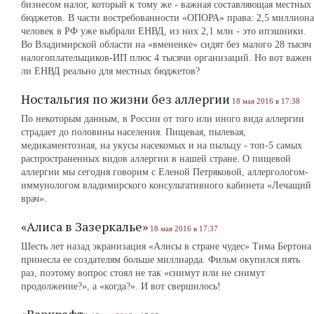
бизнесом налог, который к тому же - важная составляющая местных
бюджетов. В части востребованности «ОПОРА» права: 2,5 миллиона
человек в РФ уже выбрали ЕНВД, из них 2,1 млн ‑ это ипэшники.
Во Владимирской области на «вмененке» сидят без малого 28 тысяч
налогоплательщиков-ИП плюс 4 тысячи организаций. Но вот важен
ли ЕНВД реально для местных бюджетов?
Ностальгия по жизни без аллергии
18 мая 2016 в 17:38
По некоторым данным, в России от того или иного вида аллергии
страдает до половины населения. Пищевая, пылевая,
медикаментозная, на укусы насекомых и на пыльцу - топ-5 самых
распространенных видов аллергии в нашей стране. О пищевой
аллергии мы сегодня говорим с Еленой Петряковой, аллергологом-
иммунологом владимирского консультативного кабинета «Лечащий
врач».
«Алиса в Зазеркалье»
18 мая 2016 в 17:37
Шесть лет назад экранизация «Алисы в стране чудес» Тима Бертона
принесла ее создателям больше миллиарда. Фильм окупился пять
раз, поэтому вопрос стоял не так «снимут или не снимут
продолжение?», а «когда?». И вот свершилось!