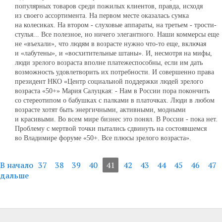
популярных товаров среди пожилых клиентов, правда, исходя
из своего ассортимента. На первом месте оказалась сумка
на колесиках. На втором ‑ слуховые аппараты, на третьем ‑ трости-
стулья... Все полезное, но ничего элегантного. Наши коммерсы еще
не «въехали», что людям в возрасте нужно что-то еще, включая
и «лабутены», и «восхитительные штаны». И, несмотря на мифы,
люди зрелого возраста вполне платежеспособны, если им дать
возможность удовлетворить их потребности. И совершенно права
президент НКО «Центр социальной поддержки людей зрелого
возраста «50+» Мария Салуцкая: - Нам в России пора покончить
со стереотипом о бабушках с палками в платочках. Люди в любом
возрасте хотят быть энергичными, активными, модными
и красивыми. Во всем мире бизнес это понял. В России ‑ пока нет.
Проблему с мертвой точки пытались сдвинуть на состоявшемся
во Владимире форуме «50+. Все плюсы зрелого возраста».
В начало
37
38
39
40
41
42
43
44
45
46
47
дальше