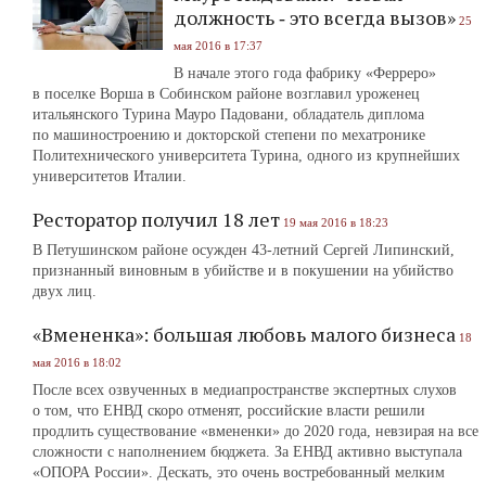
должность ‑ это всегда вызов»
25
мая 2016 в 17:37
В начале этого года фабрику «Ферреро»
в поселке Ворша в Собинском районе возглавил уроженец
итальянского Турина Мауро Падовани, обладатель диплома
по машиностроению и докторской степени по мехатронике
Политехнического университета Турина, одного из крупнейших
университетов Италии.
Ресторатор получил 18 лет
19 мая 2016 в 18:23
В Петушинском районе осужден 43-летний Сергей Липинский,
признанный виновным в убийстве и в покушении на убийство
двух лиц.
«Вмененка»: большая любовь малого бизнеса
18
мая 2016 в 18:02
После всех озвученных в медиапространстве экспертных слухов
о том, что ЕНВД скоро отменят, российские власти решили
продлить существование «вмененки» до 2020 года, невзирая на все
сложности с наполнением бюджета. За ЕНВД активно выступала
«ОПОРА России». Дескать, это очень востребованный мелким