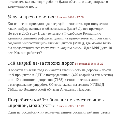
читателям, как выглядят рабочие будни обычного владимирского
таможенного поста.
Услуги преткновения
19 апреля 2016 в 17:39
Кто из нас не проходил ада очередей и волокиты при получении
каких-нибудь важных и обязательных бумаг? Да все проходили...
Но вот в 2005 году Правительство РФ одобрило Концепцию
административной реформы, одним из приоритетов которой стало
создание многофункциональных центров (МФЦ), где можно было
бы предоставлять все госуслуги в «одном окне». Идее МФЦ уже 10
лет. Как она работает?
148 аварий из-за плохих дорог
14 апреля 2016 в 18:22
В области с начала года снижается аварийность на дорогах - почти
на 9 процентов в ДТП с пострадавшими (470 аварий за три месяца)
и на 12 с лишним процентов (7168) в столкновениях лишь
с материальным ущербом. Об этом сказал начальник УГИБДД
УМВД по Владимирской области Александр Назаров.
Потребитель «50+» больше не хочет товаров
«прощай, молодость»
13 апреля 2016 в 17:19
Один из российских интернет-магазинов составил рейтинг самых