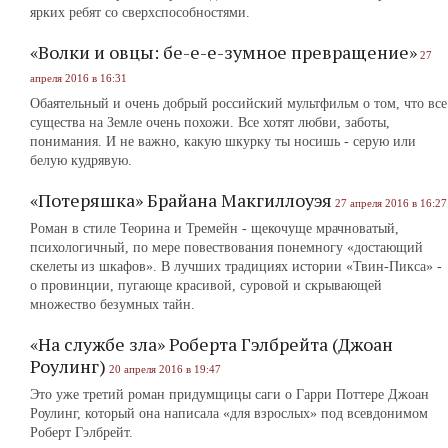
ярких ребят со сверхспособностями.
«Волки и овцы: бе-е-е-зумное превращение»
27
апреля 2016 в 16:31
Обаятельный и очень добрый российский мультфильм о том, что все
существа на Земле очень похожи. Все хотят любви, заботы,
понимания. И не важно, какую шкурку ты носишь - серую или
белую кудрявую.
«Потеряшка» Брайана Макгиллоуэя
27 апреля 2016 в 16:27
Роман в стиле Теорина и Тремейн ‑ щекочуще мрачноватый,
психологичный, по мере повествования понемногу «достающий
скелеты из шкафов». В лучших традициях истории «Твин-Пикса» -
о провинции, пугающе красивой, суровой и скрывающей
множество безумных тайн.
«На службе зла» Роберта Гэлбрейта (Джоан
Роулинг)
20 апреля 2016 в 19:47
Это уже третий роман придумщицы саги о Гарри Поттере Джоан
Роулинг, который она написала «для взрослых» под всевдонимом
Роберт Гэлбрейт.