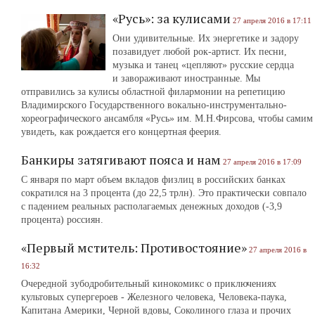
«Русь»: за кулисами
27 апреля 2016 в 17:11
Они удивительные. Их энергетике и задору
позавидует любой рок-артист. Их песни,
музыка и танец «цепляют» русские сердца
и завораживают иностранные. Мы
отправились за кулисы областной филармонии на репетицию
Владимирского Государственного вокально-инструментально-
хореографического ансамбля «Русь» им. М.Н.Фирсова, чтобы самим
увидеть, как рождается его концертная феерия.
Банкиры затягивают пояса и нам
27 апреля 2016 в 17:09
С января по март объем вкладов физлиц в российских банках
сократился на 3 процента (до 22,5 трлн). Это практически совпало
с падением реальных располагаемых денежных доходов (-3,9
процента) россиян.
«Первый мститель: Противостояние»
27 апреля 2016 в
16:32
Очередной зубодробительный кинокомикс о приключениях
культовых супергероев ‑ Железного человека, Человека-паука,
Капитана Америки, Черной вдовы, Соколиного глаза и прочих