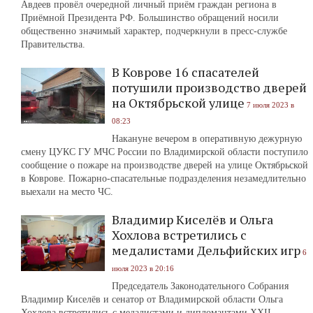
Авдеев провёл очередной личный приём граждан региона в
Приёмной Президента РФ. Большинство обращений носили
общественно значимый характер, подчеркнули в пресс-службе
Правительства.
В Коврове 16 спасателей
потушили производство дверей
на Октябрьской улице
7 июля 2023 в
08:23
Накануне вечером в оперативную дежурную
смену ЦУКС ГУ МЧС России по Владимирской области поступило
сообщение о пожаре на производстве дверей на улице Октябрьской
в Коврове. Пожарно-спасательные подразделения незамедлительно
выехали на место ЧС.
Владимир Киселёв и Ольга
Хохлова встретились с
медалистами Дельфийских игр
6
июля 2023 в 20:16
Председатель Законодательного Собрания
Владимир Киселёв и сенатор от Владимирской области Ольга
Хохлова встретились с медалистами и дипломантами XXII