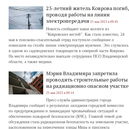
23-летний житель Коврова погиб,
проводя работы на линии
электропередачи
25 мая 2023 в 09:45
Новость сообщают наши коллеги из
"Ковровских вестей". Как стало известно, 24
мая в поисково-спасательный отряд поступило сообщение о
повисшем на столбе линии электропередач мужчине. Это случилось
в одном из садоводческих товариществ в северной части Коврова.
На место незамедлительно выехали сотрудники ПСО Владимирской
области, а также медики.
Мэрия Владимира запретила
проводить строительные работы
на радиационно опасном участке
25 мая 2023 в 09:14
Пресс-служба администрации города
Владимира сообщает о результатах заседания городской комиссии
по предупреждению и ликвидации чрезвычайных ситуаций и
обеспечению пожарной безопасности (КЧС). Главной темой для
обсуждения стала радиационная безопасность на земельном участке,
расположенном на пересечении улицы Мира и проспекта