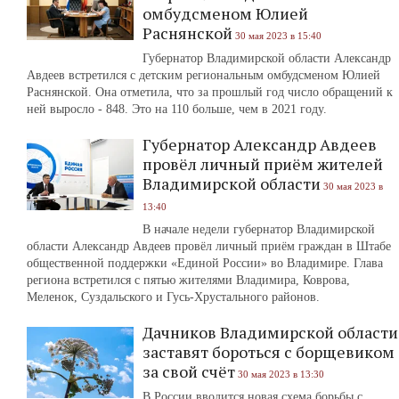
омбудсменом Юлией
Раснянской
30 мая 2023 в 15:40
Губернатор Владимирской области Александр
Авдеев встретился с детским региональным омбудсменом Юлией
Раснянской. Она отметила, что за прошлый год число обращений к
ней выросло - 848. Это на 110 больше, чем в 2021 году.
Губернатор Александр Авдеев
провёл личный приём жителей
Владимирской области
30 мая 2023 в
13:40
В начале недели губернатор Владимирской
области Александр Авдеев провёл личный приём граждан в Штабе
общественной поддержки «Единой России» во Владимире. Глава
региона встретился с пятью жителями Владимира, Коврова,
Меленок, Суздальского и Гусь-Хрустального районов.
Дачников Владимирской области
заставят бороться с борщевиком
за свой счёт
30 мая 2023 в 13:30
В России вводится новая схема борьбы с