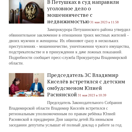
В Петушках в суд направили
уголовное дело о
мошенничестве с
недвижимостью
31 мая 2023 в 11:58
Зампрокурора Петушинского района утвердил
обвинительное заключение в отношении троих местных жителей -
двоих мужчин и женщины. Их обвиняют сразу в нескольких
преступлениях - мошенничестве, уничтожении чужого имущества,
подстрекательстве и в принуждении к даче ложных показаний.
Подробности сообщает пресс-служба Прокуратуры Владимирской
области.
Председатель ЗС Владимир
Киселёв встретился с детским
омбудсменом Юлией
Раснянской
31 мая 2023 в 10:39
Председатель Законодательного Собрания
Владимирской области Владимир Киселёв встретился с
региональным уполномоченным по правам ребёнка Юлией
Раснянской в преддверии Дня защиты детей.На июньском
заседании депутаты услышат её полный доклад о работе за год.