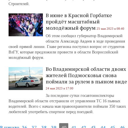
Строителей.
В июне в Красной Горбатке
пройдёт масштабный
молодёжный форум
25 мая 2023 в 08:40
Об этом сообщил губернатор Владимирской
области Александр Авдеев в ходе проведения
своей прямой линии. Главе региона поступил вопрос от студентов
ВлГУ, которые предложили провести в области Всероссийский
молодёжный форум.
Во Владимирской области двоих
жителей Подмосковья снова
поймали за рулем в пьяном виде
24 мая 2023 в 17:00
За последние сутки госавтоинспекторы
Владимирской области отстранили от управления ТС 16 пьяных
водителей. Всего с начала мая правоохранители поймали 350 таких
любителей употребить спиртное перед поездкой.
В начало
36
37
38
39
40
41
42
43
44
45
46