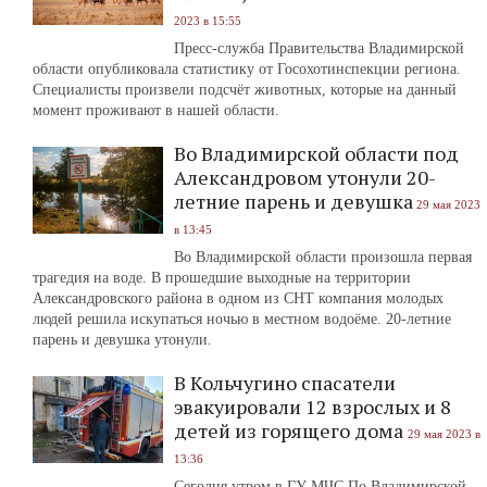
2023 в 15:55
Пресс-служба Правительства Владимирской
области опубликовала статистику от Госохотинспекции региона.
Специалисты произвели подсчёт животных, которые на данный
момент проживают в нашей области.
Во Владимирской области под
Александровом утонули 20-
летние парень и девушка
29 мая 2023
в 13:45
Во Владимирской области произошла первая
трагедия на воде. В прошедшие выходные на территории
Александровского района в одном из СНТ компания молодых
людей решила искупаться ночью в местном водоёме. 20-летние
парень и девушка утонули.
В Кольчугино спасатели
эвакуировали 12 взрослых и 8
детей из горящего дома
29 мая 2023 в
13:36
Сегодня утром в ГУ МЧС По Владимирской