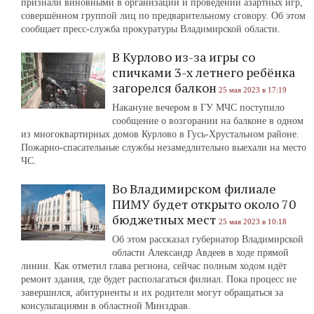
признали виновными в организации и проведении азартных игр,
совершённом группой лиц по предварительному сговору. Об этом
сообщает пресс-служба прокуратуры Владимирской области.
В Курлово из-за игры со
спичками 3-х летнего ребёнка
загорелся балкон
25 мая 2023 в 17:19
Накануне вечером в ГУ МЧС поступило
сообщение о возгорании на балконе в одном
из многоквартирных домов Курлово в Гусь-Хрустальном районе.
Пожарно-спасательные службы незамедлительно выехали на место
ЧС.
Во Владимирском филиале
ПИМУ будет открыто около 70
бюджетных мест
25 мая 2023 в 10:18
Об этом рассказал губернатор Владимирской
области Александр Авдеев в ходе прямой
линии. Как отметил глава региона, сейчас полным ходом идёт
ремонт здания, где будет располагаться филиал. Пока процесс не
завершился, абитуриенты и их родители могут обращаться за
консультациями в областной Минздрав.