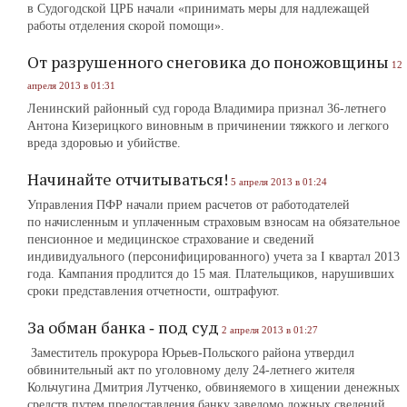
в Судогодской ЦРБ начали «принимать меры для надлежащей
работы отделения скорой помощи».
От разрушенного снеговика до поножовщины
12
апреля 2013 в 01:31
Ленинский районный суд города Владимира признал 36-летнего
Антона Кизерицкого виновным в причинении тяжкого и легкого
вреда здоровью и убийстве.
Начинайте отчитываться!
5 апреля 2013 в 01:24
Управления ПФР начали прием расчетов от работодателей
по начисленным и уплаченным страховым взносам на обязательное
пенсионное и медицинское страхование и сведений
индивидуального (персонифицированного) учета за I квартал 2013
года. Кампания продлится до 15 мая. Плательщиков, нарушивших
сроки представления отчетности, оштрафуют.
За обман банка ‑ под суд
2 апреля 2013 в 01:27
Заместитель прокурора Юрьев-Польского района утвердил
обвинительный акт по уголовному делу 24-летнего жителя
Кольчугина Дмитрия Лутченко, обвиняемого в хищении денежных
средств путем предоставления банку заведомо ложных сведений.