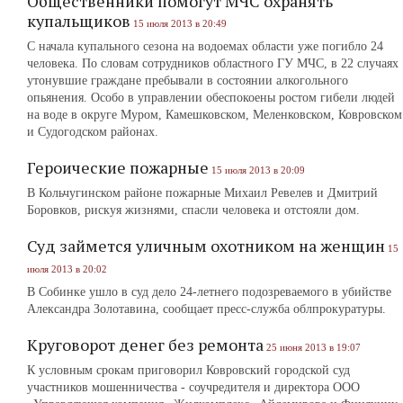
Общественники помогут МЧС охранять
купальщиков
15 июля 2013 в 20:49
С начала купального сезона на водоемах области уже погибло 24
человека. По словам сотрудников областного ГУ МЧС, в 22 случаях
утонувшие граждане пребывали в состоянии алкогольного
опьянения. Особо в управлении обеспокоены ростом гибели людей
на воде в округе Муром, Камешковском, Меленковском, Ковровском
и Судогодском районах.
Героические пожарные
15 июля 2013 в 20:09
В Кольчугинском районе пожарные Михаил Ревелев и Дмитрий
Боровков, рискуя жизнями, спасли человека и отстояли дом.
Суд займется уличным охотником на женщин
15
июля 2013 в 20:02
В Собинке ушло в суд дело 24-летнего подозреваемого в убийстве
Александра Золотавина, сообщает пресс-служба облпрокуратуры.
Круговорот денег без ремонта
25 июня 2013 в 19:07
К условным срокам приговорил Ковровский городской суд
участников мошенничества ‑ соучредителя и директора ООО