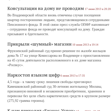
Консультации на дому не проводим
17 июня 2013 в 20:20
Во Владимирской области вновь отмечены случаи посещения
квартир посторонними людьми, представляющимися сотрудниками
Пенсионного фонда. В этой связи пресс-служба ОПФР напоминает
- сотрудники фонда не проводят консультаций на дому. Граждан
призывают к бдительности.
Прикрыли «шумный» магазин
10 июня 2013 в 19:14
Фрунзенский районный суд принял решение по жалобе жильцов
дома № 17 на улице Комиссарова во Владимире о приостановлении
на 45 суток деятельности расположенного в их доме магазина
«Росвкус».
Наркостоп языком цифр
6 июня 2013 в 17:35
4,5 года ‑ к такому сроку лишения свободы приговорил
Камешковский районный суд 30-летнюю жительницу Москвы,
признанную виновной в незаконном приобретении, хранении и
перевозке без цели сбыта наркотических средств в крупном размере
(275,92 грамма героина).
К нам приходит «Бизнес-Успех»