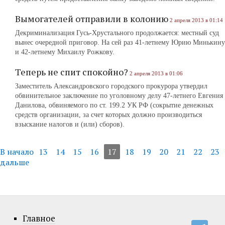
Вымогателей отправили в колонию
2 апреля 2013 в 01:14
Декриминализация Гусь-Хрустального продолжается: местный суд
вынес очередной приговор. На сей раз 41-летнему Юрию Минькину
и 42-летнему Михаилу Рожкову.
Теперь не спит спокойно?
2 апреля 2013 в 01:06
Заместитель Александровского городского прокурора утвердил
обвинительное заключение по уголовному делу 47-летнего Евгения
Данилова, обвиняемого по ст. 199.2 УК РФ (сокрытие денежных
средств организации, за счет которых должно производиться
взыскание налогов и (или) сборов).
В начало
13
14
15
16
17
18
19
20
21
22
23
дальше
Главное