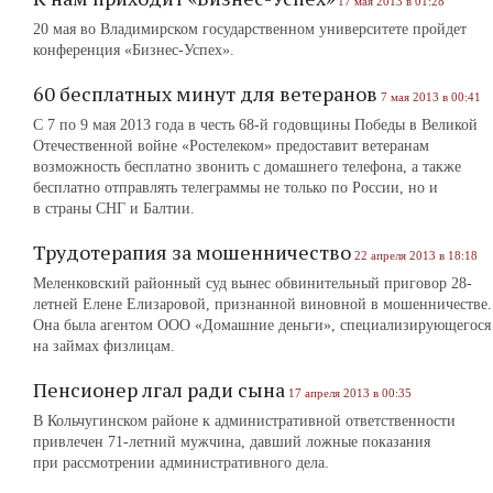
17 мая 2013 в 01:28
20 мая во Владимирском государственном университете пройдет
конференция «Бизнес-Успех».
60 бесплатных минут для ветеранов
7 мая 2013 в 00:41
С 7 по 9 мая 2013 года в честь 68-й годовщины Победы в Великой
Отечественной войне «Ростелеком» предоставит ветеранам
возможность бесплатно звонить с домашнего телефона, а также
бесплатно отправлять телеграммы не только по России, но и
в страны СНГ и Балтии.
Трудотерапия за мошенничество
22 апреля 2013 в 18:18
Меленковский районный суд вынес обвинительный приговор 28-
летней Елене Елизаровой, признанной виновной в мошенничестве.
Она была агентом ООО «Домашние день­ги», специализирующегося
на займах физлицам.
Пенсионер лгал ради сына
17 апреля 2013 в 00:35
В Кольчугинском районе к административной ответственности
привлечен 71-летний мужчина, давший ложные показания
при рассмотрении административного дела.