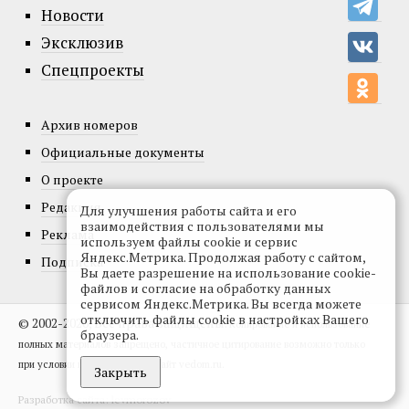
Новости
Эксклюзив
Спецпроекты
Архив номеров
Официальные документы
О проекте
Редакция
Для улучшения работы сайта и его
взаимодействия с пользователями мы
Реклама
используем файлы cookie и сервис
Яндекс.Метрика. Продолжая работу с сайтом,
Подписка
Вы даете разрешение на использование cookie-
файлов и согласие на обработку данных
сервисом Яндекс.Метрика. Вы всегда можете
отключить файлы cookie в настройках Вашего
© 2002-2026, Все права защищены.
Копирование и использование
браузера.
полных материалов запрещено, частичное цитирование возможно только
при условии гиперссылки на сайт vedom.ru.
Закрыть
Разработка сайта:
levmorozov