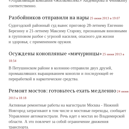
«Управляющая компания «Жилкомплекс» Айдемирова и Финякину
соответственно.
Разбойников отправили на нары
25 июня 2013 в 19:07
Судогодский районный суд вынес приговор 28-летнему Евгению
Березину и 21-летнему Максиму Старову, признанным виновными
в групповом разбое с угрозой насилия, опасного для жизни
и здоровья, с применением оружия.
Осуждены конопляные «мичуринцы»
25 июня 2013 в
18:54
В Петушинском районе в колонию отправили двух друзей,
промышлявших выращиванием конопли и последующей ее
переработкой в наркотические средства.
Ремонт мостов: готовьтесь ехать медленно
24 июня
2013 в 18:18
Активные ремонтные работы на магистрали Москва ‑ Нижний
Новгород затрагивают в том числе и мостовые переходы, сообщает
Управление автомагистрали. Речь идет о мостах во Владимирской
области. А это повлечет за собой ограничение движения
транспорта.