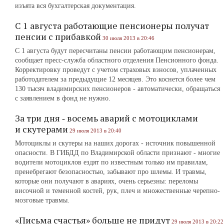
изъята вся бухгалтерская документация.
С 1 августа работающие пенсионеры получат
пенсии с прибавкой
30 июля 2013 в 20:46
С 1 августа будут пересчитаны пенсии работающим пенсионерам,
сообщает пресс-служба областного отделения Пенсионного фонда.
Корректировку проведут с учетом страховых взносов, уплаченных
работодателем за предыдущие 12 месяцев. Это коснется более чем
130 тысяч владимирских пенсионеров - автоматически, обращаться
с заявлением в фонд не нужно.
За три дня ‑ восемь аварий с мотоциклами
и скутерами
29 июля 2013 в 20:40
Мотоциклы и скутеры на наших дорогах ‑ источник повышенной
опасности. В ГИБДД по Владимирской области признают - многие
водители мотоциклов ездят по известным только им правилам,
пренебрегают безопасностью, забывают про шлемы. И травмы,
которые они получают в авариях, очень серьезны: переломы
височной и теменной костей, рук, плеч и множественные черепно-
мозговые травмы.
«Письма счастья» больше не придут
29 июля 2013 в 20:22