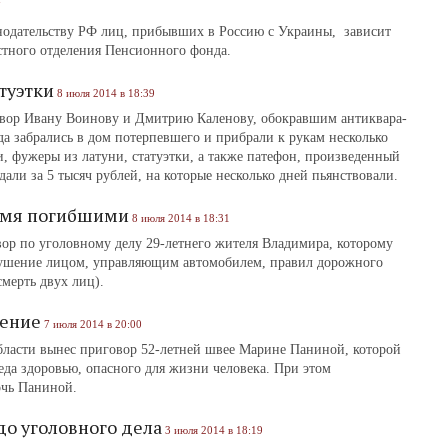
7
нодательству РФ лиц, прибывших в Россию с Украины, зависит
астного отделения Пенсионного фонда.
туэтки
8 июля 2014 в 18:39
вор Ивану Воинову и Дмитрию Каленову, обокравшим антиквара-
а забрались в дом потерпевшего и прибрали к рукам несколько
, фужеры из латуни, статуэтки, а также патефон, произведенный
дали за 5 тысяч рублей, на которые несколько дней пьянствовали.
вумя погибшими
8 июля 2014 в 18:31
ор по уголовному делу 29-летнего жителя Владимира, которому
рушение лицом, управляющим автомобилем, правил дорожного
мерть двух лиц).
нение
7 июля 2014 в 20:00
бласти вынес приговор 52-летней швее Марине Паниной, которой
а здоровью, опасного для жизни человека. При этом
очь Паниной.
до уголовного дела
3 июля 2014 в 18:19