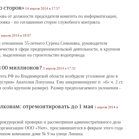
ю сторон»
14 апреля 2014 в 17:57
ова от должности председателя комитета по информатизации,
овка - по соглашению сторон служебного контракта.
 апреля 2014 в 18:07
в отношении 55-летнего Сурена Симоняна, руководителя
честве в сфере предпринимательской деятельности, в крупном
, выделенных на строительство водопровода.
 100 миллионов?
3 апреля 2014 в 17:32
ета РФ по Владимирской области возбудили уголовное дело в
стрия» Анатолия Лопухина. Ему инкриминируют п. «б» ч. 2 ст.
 особо крупном размере). Размер предполагаемого уклонения ‑
конам: отремонтировать до 1 мая
1 апреля 2014 в
прокурорской проверки и рассмотрения административного дела
рганизации ООО «Уют», прославившегося в феврале этого года
енном компании доме № 9 на улице Ленина.