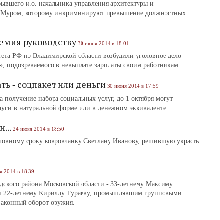
ывшего и.о. начальника управления архитектуры и
га Муром, которому инкриминируют превышение должностных
ремия руководству
30 июня 2014 в 18:01
ета РФ по Владимирской области возбудили уголовное дело
, подозреваемого в невыплате зарплаты своим работникам.
ть ‑ соцпакет или деньги
30 июня 2014 в 17:59
 получение набора социальных услуг, до 1 октября могут
услуги в натуральной форме или в денежном эквиваленте.
...
24 июня 2014 в 18:50
ловному сроку ковровчанку Светлану Иванову, решившую украсть
я 2014 в 18:39
дского района Московской области - 33-летнему Максиму
 и 22-летнему Кириллу Тураеву, промышлявшим групповыми
законный оборот оружия.