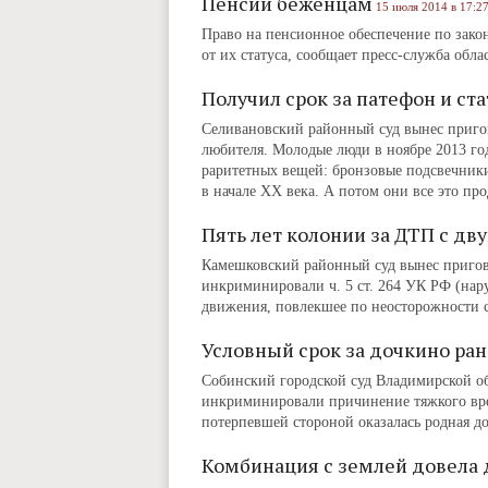
Пенсии беженцам
15 июля 2014 в 17:2
Право на пенсионное обеспечение по зако
от их статуса, сообщает пресс-служба обл
Получил срок за патефон и ста
Селивановский районный суд вынес приго
любителя. Молодые люди в ноябре 2013 год
раритетных вещей: бронзовые подсвечники
в начале ХХ века. А потом они все это про
Пять лет колонии за ДТП с д
Камешковский районный суд вынес пригов
инкриминировали ч. 5 ст. 264 УК РФ (на
движения, повлекшее по неосторожности с
Условный срок за дочкино ра
Собинский городской суд Владимирской о
инкриминировали причинение тяжкого вред
потерпевшей стороной оказалась родная д
Комбинация с землей довела 