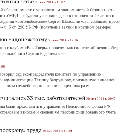
яточничестве
9 июня 2014 в 19:02
 области вместе с управлением экономической безопасности
ого УМВД возбудили уголовное дело в отношении 40-летнего
еждения «Боголюбовское» Сергея Шапошникова, сообщает пресс-
 ч. 5 ст. 290 УК РФ (получение взятки в крупном размере).
гию Радонежскому
5 июня 2014 в 17:16
но с клубом «ВелоТверь» проведут миссионерский велопробег,
преподобного Сергия Радонежского.
:06
оворил суд экс-председателя комитета по управлению
ой администрации Татьяну Запруднову, признанную виновной
ованием служебного положения в крупном размере.
итались 33 тыс. работодателей
20 мая 2014 в 19:47
жны были представить в управления Пенсионного фонда РФ
 страховым взносам и сведениям персонифицированного учета
доохрану» труда
19 мая 2014 в 19:39