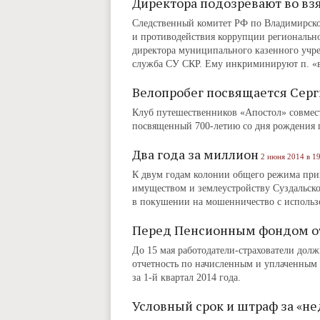
Директора подозревают во вз
Следственный комитет РФ по Владимирской
и противодействия коррупции региональн
директора муниципального казенного учр
служба СУ СКР. Ему инкриминируют п. «в»
Велопробег посвящается Сер
Клуб путешественников «Апостол» совмест
посвященный 700-летию со дня рождения 
Два года за миллион
2 июня 2014 в 19
К двум годам колонии общего режима приг
имуществом и землеустройству Суздальск
в покушении на мошенничество с использ
Перед Пенсионным фондом отч
До 15 мая работодатели-страхователи дол
отчетность по начисленным и уплаченным
за 1-й квартал 2014 года.
Условный срок и штраф за «не