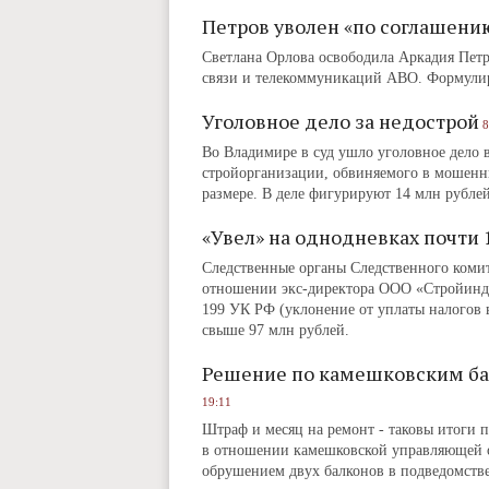
Петров уволен «по соглашени
Светлана Орлова освободила Аркадия Петр
связи и телекоммуникаций АВО. Формулир
Уголовное дело за недострой
8
Во Владимире в суд ушло уголовное дело 
стройорганизации, обвиняемого в мошенни
размере. В деле фигурируют 14 млн рублей
«Увел» на однодневках почти
Следственные органы Следственного комит
отношении экс-директора ООО «Стройинду
199 УК РФ (уклонение от уплаты налогов в
свыше 97 млн рублей.
Решение по камешковским бал
19:11
Штраф и месяц на ремонт ‑ таковы итоги 
в отношении камешковской управляющей о
обрушением двух балконов в подведомств