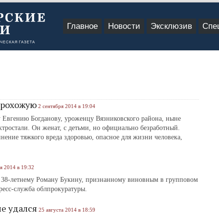
Главное
Новости
Эксклюзив
Спе
 прохожую
2 сентября 2014 в 19:04
 Евгению Богданову, уроженцу Вязниковского района, ныне
тростали. Он женат, с детьми, но официально безработный.
ние тяжкого вреда здоровью, опасное для жизни человека,
я 2014 в 19:32
р 38-летнему Роману Букину, признанному виновным в групповом
ресс-служба облпрокуратуры.
не удался
25 августа 2014 в 18:59