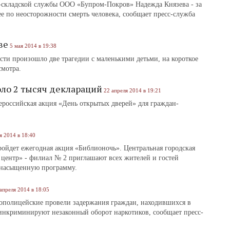
складской службы ООО «Бупром-Покров» Надежда Князева - за
е по неосторожности смерть человека, сообщает пресс-служба
ве
5 мая 2014 в 19:38
ти произошло две трагедии с маленькими детьми, на короткое
мотра.
оло 2 тысяч деклараций
22 апреля 2014 в 19:21
ероссийская акция «День открытых дверей» для граждан-
я 2014 в 18:40
пройдет ежегодная акция «Библионочь». Центральная городская
 центр» - филиал № 2 приглашают всех жителей и гостей
 насыщенную программу.
апреля 2014 в 18:05
полицейские провели задержания граждан, находившихся в
инкриминируют незаконный оборот наркотиков, сообщает пресс-