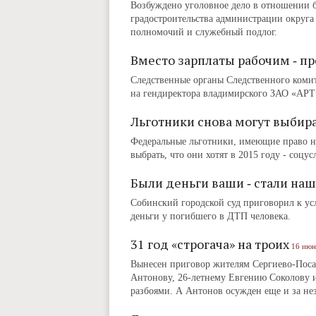
Возбуждено уголовное дело в отношении б
градостроительства администрации окру
полномочий и служебный подлог.
Вместо зарплаты рабочим ‑ п
Следственные органы Следственного комит
на гендиректора владимирского ЗАО «АРТ»
Льготники снова могут выбира
Федеральные льготники, имеющие право на
выбрать, что они хотят в 2015 году ‑ соц
Были деньги ваши ‑ стали наши
Собинский городской суд приговорил к ус
деньги у погибшего в ДТП человека.
31 год «строгача» на троих
16 июн
Вынесен приговор жителям Сергиево-Поса
Антонову, 26-летнему Евгению Соколову
разбоями. А Антонов осужден еще и за не