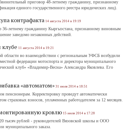
бвинительный приговор 48-летнему гражданину, признанному
фикация единого государственного реестра юридических лиц).
купа контрафакта
14 августа 2014 в 19:19
р 36-летнему гражданину Кыргызстана, признанному виновным
ршение заведомо незаконных действий.
 клубе
11 августа 2014 в 19:21
й области во взаимодействии с региональным УФСБ возбудили
 местной федерации мотоспорта и директора муниципального
ческий клуб» «Владимир-Весна» Александра Яковлева. Его
рибавка «автоматом»
31 июля 2014 в 18:51
им пенсионерам. Корректировку проведут автоматически
етом страховых взносов, уплаченных работодателем за 12 месяцев.
емонтированную кровлю
15 июля 2014 в 17:28
20 тысяч рублей ‑ руководителей Вязовской школы и ООО
ии муниципального заказа.