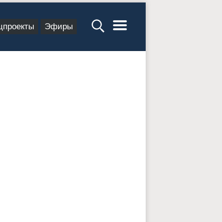
цпроекты
Эфиры