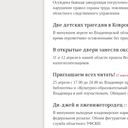
Осуждена бывшая заведующая погрузочно-
нарушение правил охраны труда, повлекше
областного следственного управления.
Две детских трагедии в Ковро
В минувшем апреле во Владимирской облас
время опрометчиво оставленными без прис
В открытые двери занесли ок
11 и 12 апреля в нашей области прошла Вс
налогоплательщиков.
Приглашаем всех читать!
22 апрел
25 апреля с 17.00 до 24.00 во Владимире 
библиотека и «Культурно-образовательный
Владимира в ней поучаствовать. Обещают
Ди-джей и лженижегородец
17 
В минувшие выходные владимирские нарко
федеральном розыске. Обоим фигурантам 
служба областного УФСКН.