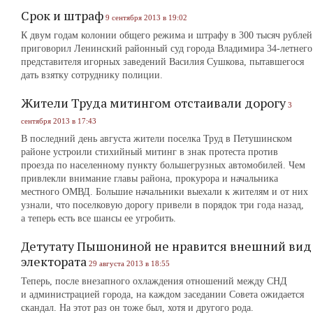
Срок и штраф
9 сентября 2013 в 19:02
К двум годам колонии общего режима и штрафу в 300 тысяч рублей
приговорил Ленинский районный суд города Владимира 34-летнего
представителя игорных заведений Василия Сушкова, пытавшегося
дать взятку сотруднику полиции.
Жители Труда митингом отстаивали дорогу
3
сентября 2013 в 17:43
В последний день августа жители поселка Труд в Петушинском
районе устроили стихийный митинг в знак протеста против
проезда по населенному пункту большегрузных автомобилей. Чем
привлекли внимание главы района, прокурора и начальника
местного ОМВД. Большие начальники выехали к жителям и от них
узнали, что поселковую дорогу привели в порядок три года назад,
а теперь есть все шансы ее угробить.
Детутату Пышониной не нравится внешний вид
электората
29 августа 2013 в 18:55
Теперь, после внезапного охлаждения отношений между СНД
и администрацией города, на каждом заседании Совета ожидается
скандал. На этот раз он тоже был, хотя и другого рода.