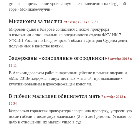
group» за превышение уровня шума в его заведении на Студеной
горе «Моникабеллуччи».
Миллионы за тысячи
29 октября 2013 в 17:51
Мировой судья в Коврове согласился с иском прокурора
о взыскании с экс-начальника оперативного отдела ФКУ ИК-7
УФСИН России по Владимирской области Дмитрия Судьева денег,
полученных в качестве взятки.
Задержаны «конопляные огородники»
8 октября 2013 в
19:11
В Александровском районе наркополицейские в рамках операции
«Мак-2013» задержали двух местных жителей, промышлявших
культивированием наркосодержащей конопли.
В гибели малышек обвиняется мать
7 октября 2013 в
18:34
Ковровская городская прокуратура завершила проверку, устроенную
после гибели в июле двух маленьких (2 и 5 лет) девочек. Уголовное
дело в отношении их матери ушло в суд.