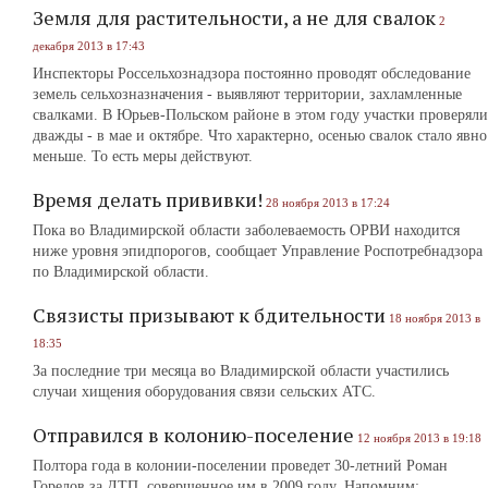
Земля для растительности, а не для свалок
2
декабря 2013 в 17:43
Инспекторы Россельхознадзора постоянно проводят обследование
земель сельхозназначения ‑ выявляют территории, захламленные
свалками. В Юрьев-Польском районе в этом году участки проверяли
дважды ‑ в мае и октябре. Что характерно, осенью свалок стало явно
меньше. То есть меры действуют.
Время делать прививки!
28 ноября 2013 в 17:24
Пока во Владимирской области заболеваемость ОРВИ находится
ниже уровня эпидпорогов, сообщает Управление Роспотребнадзора
по Владимирской области.
Связисты призывают к бдительности
18 ноября 2013 в
18:35
За последние три месяца во Владимирской области участились
случаи хищения оборудования связи сельских АТС.
Отправился в колонию-поселение
12 ноября 2013 в 19:18
Полтора года в колонии-поселении проведет 30-летний Роман
Горелов за ДТП, совершенное им в 2009 году. Напомним: