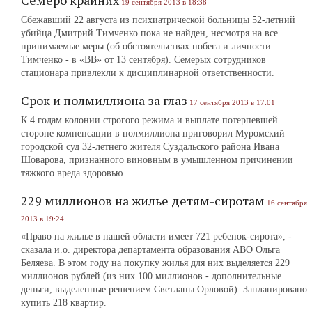
Семеро крайних
19 сентября 2013 в 18:38
Сбежавший 22 августа из психиатрической больницы 52-летний
убийца Дмитрий Тимченко пока не найден, несмотря на все
принимаемые меры (об обстоятельствах побега и личности
Тимченко ‑ в «ВВ» от 13 сентября). Семерых сотрудников
стационара привлекли к дисциплинарной ответственности.
Срок и полмиллиона за глаз
17 сентября 2013 в 17:01
К 4 годам колонии строгого режима и выплате потерпевшей
стороне компенсации в полмиллиона приговорил Муромский
городской суд 32-летнего жителя Суздальского района Ивана
Шоварова, признанного виновным в умышленном причинении
тяжкого вреда здоровью.
229 миллионов на жилье детям-сиротам
16 сентября
2013 в 19:24
«Право на жилье в нашей области имеет 721 ребенок-сирота», -
сказала и.о. директора департамента образования АВО Ольга
Беляева. В этом году на покупку жилья для них выделяется 229
миллионов рублей (из них 100 миллионов ‑ дополнительные
деньги, выделенные решением Светланы Орловой). Запланировано
купить 218 квартир.