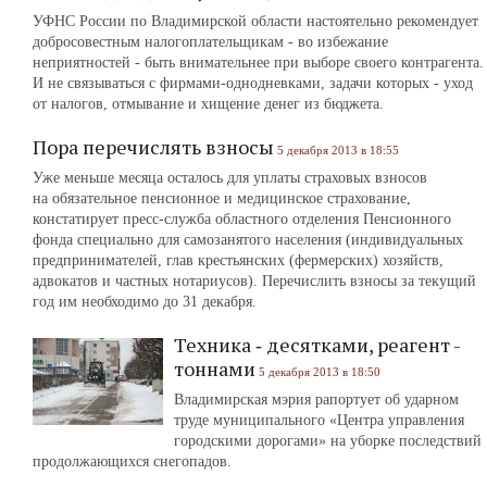
УФНС России по Владимирской области настоятельно рекомендует
добросовестным налогоплательщикам ‑ во избежание
неприятностей - быть внимательнее при выборе своего контрагента.
И не связываться с фирмами-однодневками, задачи которых - уход
от налогов, отмывание и хищение денег из бюджета.
Пора перечислять взносы
5 декабря 2013 в 18:55
Уже меньше месяца осталось для уплаты страховых взносов
на обязательное пенсионное и медицинское страхование,
констатирует пресс-служба областного отделения Пенсионного
фонда специально для самозанятого населения (индивидуальных
предпринимателей, глав крестьянских (фермерских) хозяйств,
адвокатов и частных нотариусов). Перечислить взносы за текущий
год им необходимо до 31 декабря.
Техника ‑ десятками, реагент -
тоннами
5 декабря 2013 в 18:50
Владимирская мэрия рапортует об ударном
труде муниципального «Центра управления
городскими дорогами» на уборке последствий
продолжающихся снегопадов.