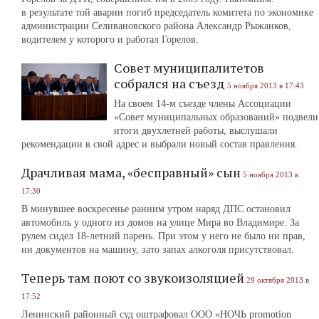
в результате той аварии погиб председатель комитета по экономике
администрации Селивановского района Александр Рыжанков,
водителем у которого и работал Горелов.
Совет муниципалитетов
собрался на съезд
5 ноября 2013 в 17:43
На своем 14-м съезде члены Ассоциации
«Совет муниципальных образований» подвели
итоги двухлетней работы, выслушали
рекомендации в свой адрес и выбрали новый состав правления.
Драчливая мама, «бесправный» сын
5 ноября 2013 в
17:30
В минувшее воскресенье ранним утром наряд ДПС остановил
автомобиль у одного из домов на улице Мира во Владимире. За
рулем сидел 18-летний парень. При этом у него не было ни прав,
ни документов на машину, зато запах алкоголя присутствовал.
Теперь там поют со звукоизоляцией
29 октября 2013 в
17:52
Ленинский районный суд оштрафовал ООО «НОЧЬ promotion