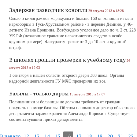
Задержан разводчик конопли
29 августа 2013 в 18:28
Около 5 килограммов марихуаны и больше 160 кг конопли изъяли
наркоборцы в Гусь-Хрустальном районе ‑ в деревне Демино, у 46-
летнего Ивана Ерошина. Возбуждено уголовное дело по ч. 2 ст. 228
УК РФ (незаконное хранение наркотических средств в особо
крупном размере). Фигуранту грозит от 3 до 10 лет и крупный
штраф.
В школах прошли проверки к учебному году
26
августа 2013 в 19:03
1 сентября в нашей области откроют двери 388 школ. Органы
надзорной деятельности ГУ МЧС проверили их все.
Бахилы ‑ только даром
15 августа 2013 в 17:07
Поликлиники и больницы не должны требовать от граждан
покупать на входе бахилы. Об этом напомнил директор областного
департамента здравоохранения Александр Кирюхин. Существует
соответствующий приказ департамента.
В начало
12
13
14
15
16
17
18
19
20
21
22