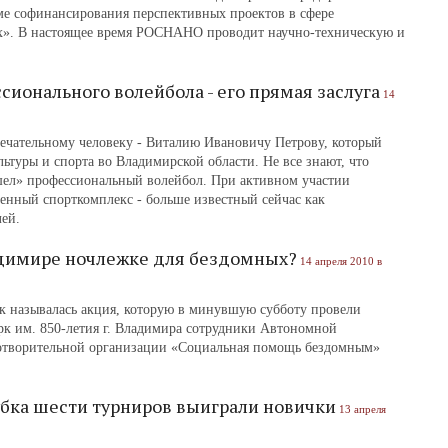
мме софинансирования перспективных проектов в сфере
х». В настоящее время РОСНАНО проводит научно-техническую и
сионального волейбола - его прямая заслуга
14
амечательному человеку - Виталию Ивановичу Петрову, который
туры и спорта во Владимирской области. Не все знают, что
шел» профессиональный волейбол. При активном участии
менный спорткомплекс - больше известный сейчас как
ей.
адимире ночлежке для бездомных?
14 апреля 2010 в
ак называлась акция, которую в минувшую субботу провели
арк им. 850-летия г. Владимира сотрудники Автономной
отворительной организации «Социальная помощь бездомным»
убка шести турниров выиграли новички
13 апреля