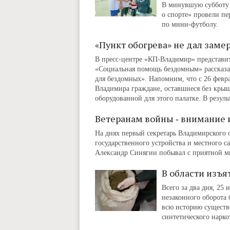
В минувшую субботу 
о спорте» провели п
по мини-футболу.
«Пункт обогрева» не дал зам
В пресс-центре «КП-Владимир» представи
«Социальная помощь бездомным» рассказал
для бездомных». Напомним, что с 26 февра
Владимира граждане, оставшиеся без крыши
оборудованной для этого палатке. В резуль
Ветеранам войны ‑ внимание
На днях первый секретарь Владимирского 
государственного устройства и местного 
Александр Синягин побывал с приятной м
В области изъя
Всего за два дня, 25
незаконного оборота б
всю историю существ
синтетического нарко