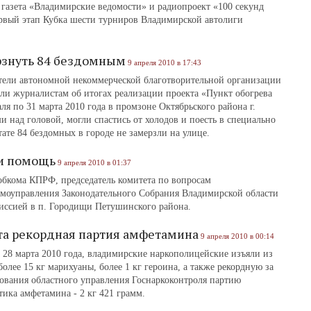
газета «Владимирские ведомости» и радиопроект «100 секунд
ервый этап Кубка шести турниров Владимирской автолиги
ерзнуть 84 бездомным
9 апреля 2010 в 17:43
тели автономной некоммерческой благотворительной организации
и журналистам об итогах реализации проекта «Пункт обогрева
ля по 31 марта 2010 года в промзоне Октябрьского района г.
 над головой, могли спастись от холодов и поесть в специально
тате 84 бездомных в городе не замерзли на улице.
 и помощь
9 апреля 2010 в 01:37
обкома КПРФ, председатель комитета по вопросам
самоуправления Законодательного Собрания Владимирской области
иссией в п. Городищи Петушинского района.
та рекордная партия амфетамина
9 апреля 2010 в 00:14
 и 28 марта 2010 года, владимирские наркополицейские изъяли из
олее 15 кг марихуаны, более 1 кг героина, а также рекордную за
ования областного управления Госнаркоконтроля партию
тика амфетамина - 2 кг 421 грамм.