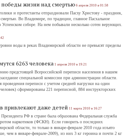
 победы жизни над смертью
6 апреля 2010 в 01:58
толики и протестанты отпраздновали Пасху Христову ‑ праздник,
смертью. Во Владимире, по традиции, главное Пасхальное
в Успенском соборе. На нем побывали несколько сотен верующих.
:42
уровни воды в реках Владимирской области не превысят пределы
мутся 6263 человека
1 апреля 2010 в 19:21
ению предстоящей Всероссийской переписи населения в нашем
 заседание специальной комиссии при администрации области.
я проведения переписи с учетом средней нагрузки на один
 человек) сформированы 221 переписной, 884 инструкторских
в привлекают даже детей
11 марта 2010 в 16:27
ом Президента РФ в стране была образована Федеральная служба
ротом наркотиков (ФСКН). Если говорить о последних
ской области, то только в январе-феврале 2010 года изъято
ше, чем в январе-феврале-2009), из них 3 кг героина и почти 2 кг