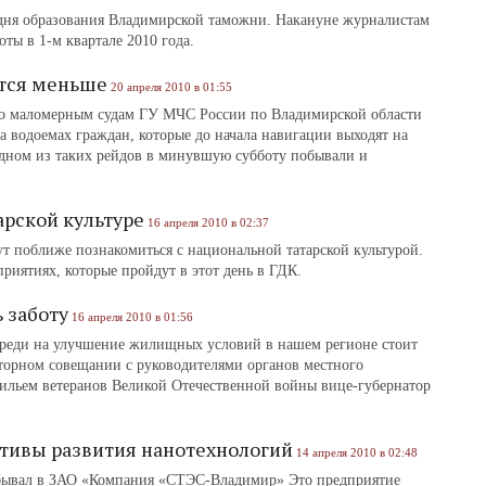
со дня образования Владимирской таможни. Накануне журналистам
оты в 1-м квартале 2010 года.
тся меньше
20 апреля 2010 в 01:55
по маломерным судам ГУ МЧС России по Владимирской области
а водоемах граждан, которые до начала навигации выходят на
 одном из таких рейдов в минувшую субботу побывали и
арской культуре
16 апреля 2010 в 02:37
ут поближе познакомиться с национальной татарской культурой.
приятиях, которые пройдут в этот день в ГДК.
 заботу
16 апреля 2010 в 01:56
череди на улучшение жилищных условий в нашем регионе стоит
екторном совещании с руководителями органов местного
иль­ем ветеранов Великой Отечественной войны вице-губернатор
ктивы развития нанотехнологий
14 апреля 2010 в 02:48
обывал в ЗАО «Компания «СТЭС-Владимир» Это предприятие