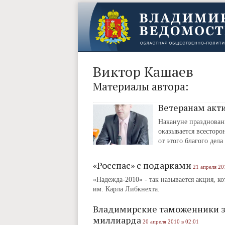
Виктор Кашаев
Материалы автора:
Ветеранам акт
Накануне празднован
оказывается всесторо
от этого благого дел
«Росспас» с подарками
21 апреля 20
«Надежда-2010» ‑ так называется акция, 
им. Карла Либкнехта.
Владимирские таможенники з
миллиарда
20 апреля 2010 в 02:01