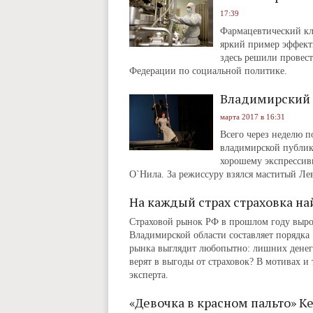
17:39
Фармацевтический кл
яркий пример эффект
здесь решили провес
Федерации по социальной политике.
Владимирский 
марта 2017 в 16:31
Всего через неделю п
владимирской публик
хорошему экспрессив
О`Нила. За режиссуру взялся маститый Ле
На каждый страх страховка на
Страховой рынок РФ в прошлом году вырос
Владимирской области составляет порядка 
рынка выглядит любопытно: лишних денег н
верят в выгоды от страховок? В мотивах 
эксперта.
«Девочка в красном пальто» К