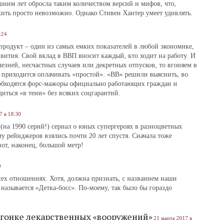
шним лет обросла таким количеством версий и мифов, что,
ожить просто невозможно. Однако Стивен Хантер умеет удивлять.
:24
родукт – один из самых емких показателей в любой экономике,
вития. Свой вклад в ВВП вносит каждый, кто ходит на работу. И
езней, несчастных случаев или декретных отпусков, то вгоняем в
м приходится оплачивать «простой». «ВВ» решили выяснить, во
 обходятся форс-мажоры официально работающих граждан и
иться «в тени» без всяких соцгарантий.
7 в 18:30
(на 1990 серий!) сериал о юных супергероях в разноцветных
у рейнджеров взялись почти 20 лет спустя. Сначала тоже
от, наконец, большой метр!
9
всех отношениях. Хотя, должна признать, с названием наши
называется «Детка-босс». По-моему, так было бы гораздо
 гонке лекарственных «вооружений»
21 марта 2017 в