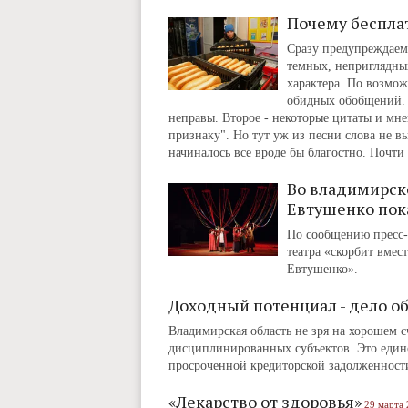
Почему беспла
Сразу предупреждаем:
темных, неприглядны
характера. По возмож
обидных обобщений. Т
неправы. Второе - некоторые цитаты и мне
признаку". Но тут уж из песни слова не вы
начиналось все вроде бы благостно. Почти
Во владимирск
Евтушенко пок
По сообщению пресс-
театра «скорбит вмес
Евтушенко».
Доходный потенциал - дело о
Владимирская область не зря на хорошем 
дисциплинированных субъектов. Это единс
просроченной кредиторской задолженности
«Лекарство от здоровья»
29 марта 