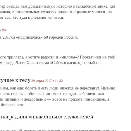
р обещал нам драматическую историю о загадочном замке, где
чиков, в плавательных емкостях плавают страшные миноги, на
 все, кто туда приезжает лечиться.
7:05
в 2017-м «подписались» 60 городов России.
го триллера, а хотите радости и «милоты»? Прокатчики на этой
ьм шведа Лассе Халльстрема «Собачья жизнь», снятый по
лучше к телу
29 марта 2017 в 14:32
имы, как еда: болеть и есть люди никогда не перестанут. Именно
чность страны в обеспечении своих граждан собственными
и питания и лекарствами — вовсе не прихоть чиновников, а
 безопасности.
 наградили «пламенных» служителей