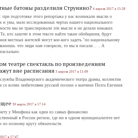
тные батоны разделили Струнино?
4 апреля 2017 в 15:28
 при подготовке этого репортажа у нас возникали мысли о
х и увы, мало исследованных чертах нашего национального
ности мы не транслировали эти мысли и не делали никаких
е, кто захотят в этом тексте найти такие обобщения, будут
ния местных жителей могут кое-кого задеть "по национальному
кинешь: что люди нам говорили, то мы и писали... ...А
 пасхально.
ом театре спектакль по произведениям
ажут вне расписания
3 апреля 2017 в 11:09
службы Владимирского академического театра драмы, коллектив
те со всеми любителями русской поэзии о кончине Поэта Евгения
бщее
30 марта 2017 в 17:14
счету у Минфина как один из самых финансово
твенный в России регион, где ни в одном муниципалитете нет
 по полному кругу обязательств.
2017 в 17:47