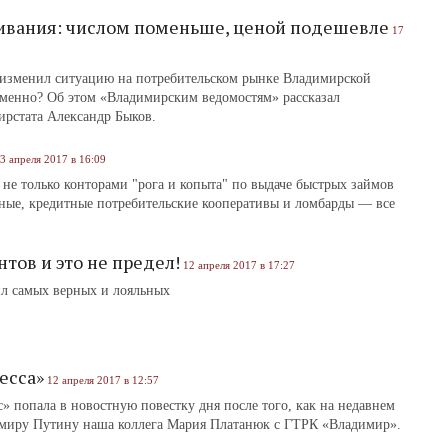
ивания: числом поменьше, ценой подешевле
17
, изменил ситуацию на потребительском рынке Владимирской
именно? Об этом «Владимирским ведомостям» рассказал
ирстата Александр Быков.
3 апреля 2017 в 16:09
е только конторами "рога и копыта" по выдаче быстрых займов
ьные, кредитные потребительские кооперативы и ломбарды — все
нтов и это не предел!
12 апреля 2017 в 17:27
ил самых верных и лояльных
есса»
12 апреля 2017 в 12:57
 попала в новостную повестку дня после того, как на недавнем
миру Путину наша коллега Мария Платанюк с ГТРК «Владимир».