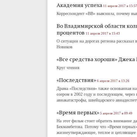
Академия успеха
11 апреля 2017 в 15:5
Корреспондент «ВВ» выяснила, почему вы
Во Владимирской области кол
процентов
11 апреля 2017 в 15:43
О ситуации на дорогах региона рассказал
Новиков
«Все средства хороши» Джека
Круг чтения
«Последствия»
6 апреля 2017 в 13:26
Драма «Последствия» также основанная на
озером в 2002 году и последующем, через
авиакатастрофы, швейцарского авиадиспет
«Время первых»
5 апреля 2017 в 09:49
На этот фильм стоит обратить внимание да
Бекмамбетова. Потому что «Время первых» 
жизнеутверждающее, теплое и цепляющее в