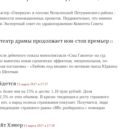
астер «Генериум» в поселке Вольгинский Петушинского района -
ивности инновационных проектов. Неудивительно, что именно
ти Экспертный совет по здравоохранению Комитета Совета
театр драмы продолжает нон-стоп премьер
21
осле дебютного показа моноспектакля «Сны Гамлета» на суд
и вынесена новая сценически эффектная, эмоциональная, по-
ная постановка - «Любовь под вязами» по мотивам пьесы Юджина
в Шехтман.
йдется
15 марта 2017 в 17:27
 более чем на 15% и достиг 1,18 трлн рублей. Доля
1,5% от этих объемов. В кризис тенденция к росту страхового
ет, а народ полисы страхования покупает. Получается, люди
и тенденциях страхового рынка «ВВ» разбирались с помощью
ейт Хэмер
15 марта 2017 в 17:18