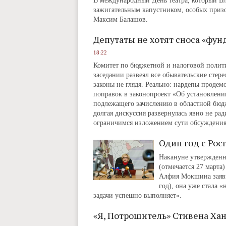
В международный День театра, который В
зажигательным капустником, особых призо
Максим Балашов.
Депутаты не хотят сноса «фу
18:22
Комитет по бюджетной и налоговой полити
заседании развеял все обывательские сте
законы не глядя. Реально: нардепы прод
поправок в законопроект «Об установлени
подлежащего зачислению в областной бюдж
долгая дискуссия развернулась явно не ра
ограничимся изложением сути обсуждения
Один год с Рос
Накануне утвержденн
(отмечается 27 марта
Алфия Мокшина заявил
год), она уже стала 
задачи успешно выполняет».
«Я, Потрошитель» Стивена Ха