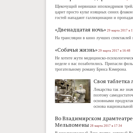
Щекочущий нервишки ипохондриков трейле
царит просто культ изящных синих флакон
гостей нападают галлюцинации и пропадают
«Двенадцатая ночь»
29 марта 2017 в 1
На трансляции в кино лучших спектаклей 
«Собачья жизнь»
29 марта 2017 в 16:48
Не хотите жути медицинско-психологическо
неделе о вас позаботились. Припасли фил
трогательному роману Брюса Кэмерона.
Своя таблетка 
Лекарства так же знач
поэтому самодостато
основными продуктам
основа национальной
Во Владимирском драмтеатре
Мельпомены
28 марта 2017 в 17:34