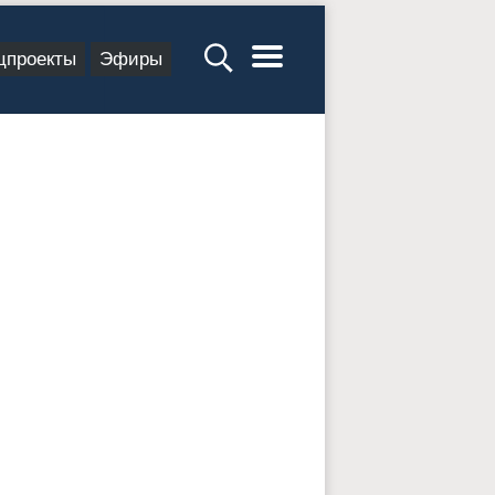
цпроекты
Эфиры