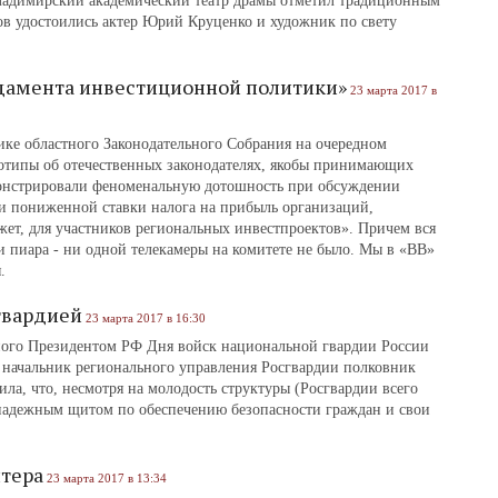
ладимирский академический театр драмы отметил традиционным
в удостоились актер Юрий Круценко и художник по свету
ндамента инвестиционной политики»
23 марта 2017 в
ке областного Законодательного Собрания на очередном
реотипы об отечественных законодателях, якобы принимающих
емонстрировали феноменальную дотошность при обсуждении
и пониженной ставки налога на прибыль организаций,
ет, для участников региональных инвестпроектов». Причем вся
ди пиара - ни одной телекамеры на комитете не было. Мы в «ВВ»
.
гвардией
23 марта 2017 в 16:30
ого Президентом РФ Дня войск национальной гвардии России
) начальник регионального управления Росгвардии полковник
а, что, несмотря на молодость структуры (Росгвардии всего
«надежным щитом по обеспечению безопасности граждан и свои
нтера
23 марта 2017 в 13:34