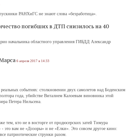
7
пускники РАНХиГС не знают слова «безработица».
ичество погибших в ДТП снизилось на 40
 врио начальника областного управления ГИБДД Александр
 Марса
6 апреля 2017 в 14:33
 реальных событиях: столкновении двух самолетов над Боденским
 полтора года, убийстве Виталием Калоевым виновника этой
чера Петера Нильсена.
же тем, кто не в восторге от продюсерских затей Тимура
- это вам не «Дозоры» и не «Елки». Это совсем другое кино:
се патриотические струнки разом.