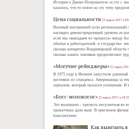
История о Джеке-Потрошителе за сто с ли
казалось, что-то новое на эту тему предл
Цена социальности
23 марта 2017 в 09
Валовый внутренний (или региональный) п
наглядно демонстрирующий уровень ее раз
если мы «выпадаем из процесса» ввиду бол
убытки и работодателей, и государство: и
сколько конкретно Владимирской области
сколько наших земляков предпочитают труд
«Могучие рейнджеры»
22 марта 201
В 1975 году в Японии запустили длинный 
костюмах из спандекса. Американцы за тем
сериалом, который оказался успешным. И в
«Босс-молокосос»
22 марта 2017 в 18:2
Это мульткино - прелесть несусветная во 
прокатчики дали маху. В оригинале фильм 
благозвучнее.
Как выиграть в