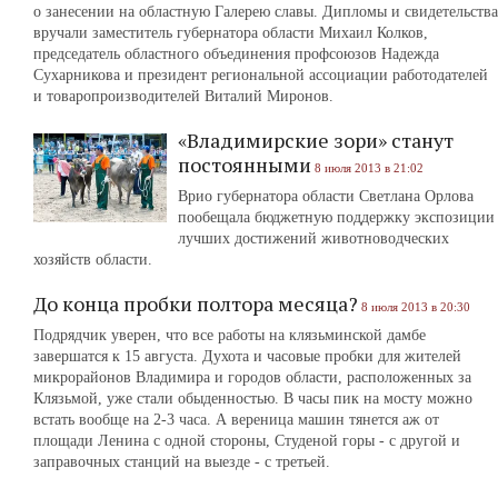
о занесении на областную Галерею славы. Дипломы и свидетельства
вручали заместитель губернатора области Михаил Колков,
председатель областного объединения профсоюзов Надежда
Сухарникова и президент региональной ассоциации работодателей
и товаропроизводителей Виталий Миронов.
«Владимирские зори» станут
постоянными
8 июля 2013 в 21:02
Врио губернатора области Светлана Орлова
пообещала бюджетную поддержку экспозиции
лучших достижений животноводческих
хозяйств области.
До конца пробки полтора месяца?
8 июля 2013 в 20:30
Подрядчик уверен, что все работы на клязьминской дамбе
завершатся к 15 августа. Духота и часовые пробки для жителей
микрорайонов Владимира и городов области, расположенных за
Клязьмой, уже стали обыденностью. В часы пик на мосту можно
встать вообще на 2-3 часа. А вереница машин тянется аж от
площади Ленина с одной стороны, Студеной горы ‑ с другой и
заправочных станций на выезде ‑ с третьей.