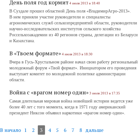
День поля год кормит
4 июля 2013 в 18:40
В Суздале прошел областной День поля «ВладимирАгро-2013».
В нем приняли участие руководители и специалисты
агрономических служб сельхозпредприятий области, руководители
научно-исследовательских институтов сельского хозяйства
Россельхозакадемии из 40 регионов страны, делегации из Беларуси
и Казахстана.
В «Твоем формате»
4 июля 2013 в 18:30
Вчера в Гусь-Хрустальном районе начал свою работу региональный
молодежный форум «Твой формат». Инициатором его проведения
выступает комитет по молодежной политике администрации
области.
Война с «врагом номер один»
3 июля 2013 в 17:35
Самая длительная мировая война новейшей истории ведется уже
более 40 лет с того момента, когда в 1971 году американский
президент Никсон объявил наркотики «врагом номер один».
В начало
1
2
3
4
5
6
7
8
дальше