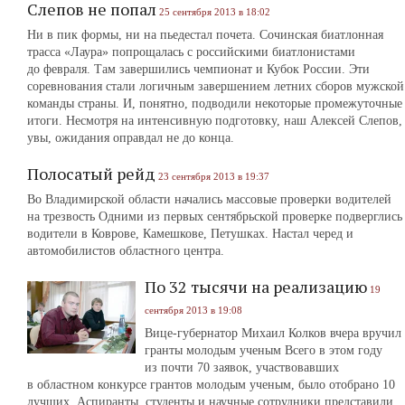
Слепов не попал
25 сентября 2013 в 18:02
Ни в пик формы, ни на пьедестал почета. Сочинская биатлонная
трасса «Лаура» попрощалась с российскими биатлонистами
до февраля. Там завершились чемпионат и Кубок России. Эти
соревнования стали логичным завершением летних сборов мужской
команды страны. И, понятно, подводили некоторые промежуточные
итоги. Несмотря на интенсивную подготовку, наш Алексей Слепов,
увы, ожидания оправдал не до конца.
Полосатый рейд
23 сентября 2013 в 19:37
Во Владимирской области начались массовые проверки водителей
на трезвость Одними из первых сентябрьской проверке подверглись
водители в Коврове, Камешкове, Петушках. Настал черед и
автомобилистов областного центра.
По 32 тысячи на реализацию
19
сентября 2013 в 19:08
Вице-губернатор Михаил Колков вчера вручил
гранты молодым ученым Всего в этом году
из почти 70 заявок, участвовавших
в областном конкурсе грантов молодым ученым, было отобрано 10
лучших. Аспиранты, студенты и научные сотрудники представили