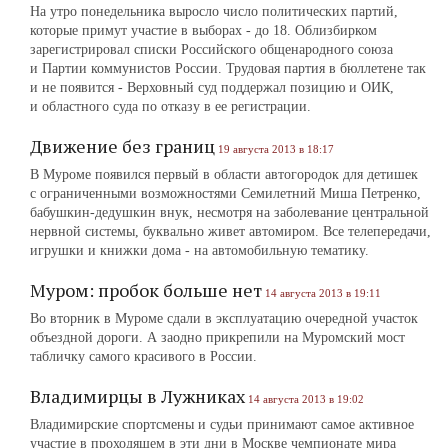
На утро понедельника выросло число политических партий,
которые примут участие в выборах - до 18. Облизбирком
зарегистрировал списки Российского общенародного союза
и Партии коммунистов России. Трудовая партия в бюллетене так
и не появится - Верховный суд поддержал позицию и ОИК,
и областного суда по отказу в ее регистрации.
Движение без границ
19 августа 2013 в 18:17
В Муроме появился первый в области автогородок для детишек
с ограниченными возможностями Семилетний Миша Петренко,
бабушкин-дедушкин внук, несмотря на заболевание центральной
нервной системы, буквально живет автомиром. Все телепередачи,
игрушки и книжки дома - на автомобильную тематику.
Муром: пробок больше нет
14 августа 2013 в 19:11
Во вторник в Муроме сдали в эксплуатацию очередной участок
объездной дороги. А заодно прикрепили на Муромский мост
табличку самого красивого в России.
Владимирцы в Лужниках
14 августа 2013 в 19:02
Владимирские спортсмены и судьи принимают самое активное
участие в проходящем в эти дни в Москве чемпионате мира