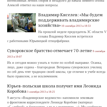
интенсивных летних сборов и незадолго до начала зимнего сезона
Алексей ответил на наши вопросы.
Владимир Киселев: «Мы будем
поддерживать владимирские
хозяйства»
10 сентября 2013 в 18:53
На прошлой неделе председатель ЗС области V
созыва Владимир Киселев встретился
с работниками Юрьевецкой птицефабрики.
Суворовское братство отмечает 70-летие
9 сентября
2013 в 19:07
Их и сегодня можно узнать в толпе по особой выправке. Осанка,
лицо, даже седина ‑ благородная. Ветераны суворовских училищ
по сей день чтят традиции своей школы, где отличие в учебе всегда
было правилом, а не исключением.
Юрьев-польская школа получит имя Леонида
Коробова
3 сентября 2013 в 18:25
9 августа «Владимирские ведомости» напомнили землякам
о фронтовом корреспонденте Леониде Коробове (материал
«С «лейкой» и блокнотом, а то и с пулеметом...»). Мы сообщили