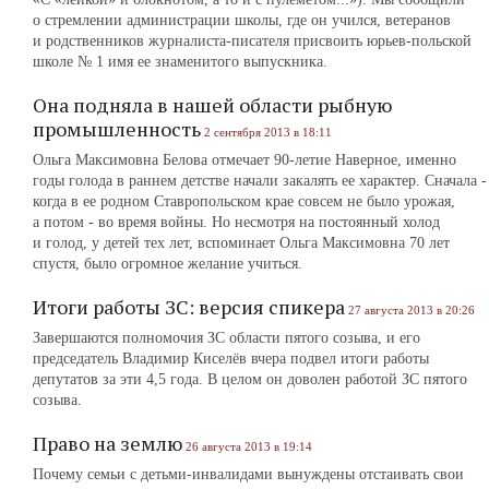
о стремлении администрации школы, где он учился, ветеранов
и родственников журналиста-писателя присвоить юрьев-польской
школе № 1 имя ее знаменитого выпускника.
Она подняла в нашей области рыбную
промышленность
2 сентября 2013 в 18:11
Ольга Максимовна Белова отмечает 90-летие Наверное, именно
годы голода в раннем детстве начали закалять ее характер. Сначала -
когда в ее родном Ставропольском крае совсем не было урожая,
а потом - во время войны. Но несмотря на постоянный холод
и голод, у детей тех лет, вспоминает Ольга Максимовна 70 лет
спустя, было огромное желание учиться.
Итоги работы ЗС: версия спикера
27 августа 2013 в 20:26
Завершаются полномочия ЗС области пятого созыва, и его
председатель Владимир Киселёв вчера подвел итоги работы
депутатов за эти 4,5 года. В целом он доволен работой ЗС пятого
созыва.
Право на землю
26 августа 2013 в 19:14
Почему семьи с детьми-инвалидами вынуждены отстаивать свои