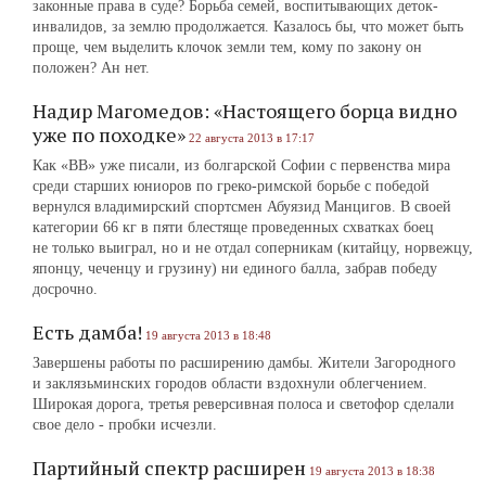
законные права в суде? Борьба семей, воспитывающих деток-
инвалидов, за землю продолжается. Казалось бы, что может быть
проще, чем выделить клочок земли тем, кому по закону он
положен? Ан нет.
Надир Магомедов: «Настоящего борца видно
уже по походке»
22 августа 2013 в 17:17
Как «ВВ» уже писали, из болгарской Софии с первенства мира
среди старших юниоров по греко-римской борьбе с победой
вернулся владимирский спортсмен Абуязид Манцигов. В своей
категории 66 кг в пяти блестяще проведенных схватках боец
не только выиграл, но и не отдал соперникам (китайцу, норвежцу,
японцу, чеченцу и грузину) ни единого балла, забрав победу
досрочно.
Есть дамба!
19 августа 2013 в 18:48
Завершены работы по расширению дамбы. Жители Загородного
и заклязьминских городов области вздохнули облегчением.
Широкая дорога, третья реверсивная полоса и светофор сделали
свое дело ‑ пробки исчезли.
Партийный спектр расширен
19 августа 2013 в 18:38