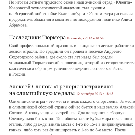
По итогам летнего трудового сезона наш женский отряд «Ювента»
Ковровской технологической академии стал лучшим
на Всероссийской стройке Екатеринбурга. Об этом вчера рассказала
председатель областного комитета по молодежной политике Алиса
Абрамова.
Наследники Тюрмера
16 сентября 2013 в 18:56
Свой профессиональный праздник в выходные отметили работники
лесной отрасли. По традиции он прошел в поселке Андреево
Судогодского района, где около ста лет назад был создан
уникальный Тюрмеровский заповедник, который и сегодня является
классическим образцом успешного ведения лесного хозяйства
в России.
Алексей Слепов: «Тренеры настраивают
на олимпийскую медаль»
12 сентября 2013 в 18:45
Олимпийские игры - это мечта и цель каждого спортсмена. За место
в олимпийской сборной страны сейчас бьется и наш земляк Алексей
Слепов. А конкуренция - острейшая. Для попадания в сборную
Слепову надо быть в топ-15 в общем зачете Кубка мира после пяти
этапов, либо дважды занять места с 1-го по 15-е в индивидуальных
гонках, либо хоть раз финишировать с 1-го по 8-е место. После