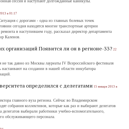
ционная сессия и наступают долгожданные каникулы.
2013 в 01:17
итуация с дорогами - одна из главных болевых точек
тоянии сегодня находятся многие транспортные артерии
ремонта в наступившем году, рассказал директор департамента
мир Каленов.
х организаций Появится ли он в регионе-33?
22
 не так давно из Москвы лауреаты IV Всероссийского фестиваля
 настаивают на создании в нашей области инкубатора
изаций.
верситета определился с делегатами
15 января 2013 в
ектора главного вуза региона. Сейчас во Владимирском
дят собрания коллективов, которые как раз и выбирают делегатов
а делегатов выбирали работники учебно-вспомогательного,
его обслуживающего персонала.