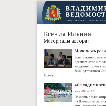
Ксения Ильина
Материалы автора:
Молодежь реги
Конструктивно взаим
правительстве и Мол
заседание. В нем уча
Законодательного Со
Колков.
40 владимирски
июля 2013 в 18:34
Покорять Казань отпр
на Всемирную летнюю 
они - студенты влади