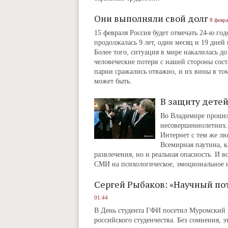
Они выполняли свой долг
8 февра
15 февраля Россия будет отмечать 24-ю го
продолжалась 9 лет, один месяц и 19 дне
Более того, ситуация в мире накалилась до
человеческие потери с нашей стороны сост
парни сражались отважно, и их вины в том
может быть.
В защиту дете
Во Владимире прошел
несовершеннолетних. 
Интернет с тем же лю
Всемирная паутина, к
развлечения, но и реальная опасность. И в
СМИ на психологическое, эмоциональное 
Сергей Рыбаков: «Научный по
01:44
В День студента ГФИ посетил Муромский и
российского студенчества. Без сомнения, э