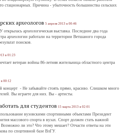
то стационарных. Причина - убыточность большинства сельских
рских археологов
5 апреля 2013 в 00:46
 открылась археологическая выставка. Последние два года
тра археологии работали на территории Ветшаного города
результат поисков.
013 в 01:23
мечтает ветеран войны 86-летняя жительница областного центра
 в 00:12
 концерт - Не забывайте стоять прямо, красиво. Слишком много
ителей. Вы играете для них. Вы - артисты.
аботать для студентов
15 марта 2013 в 02:01
 пользование вузовскими спортивными объектами Президент
ития массового спорта в вузах. Спорт должен стать важной
 Возможно ли это? Что этому мешает? Отчасти ответы на эти
кова по спортивной базе ВлГУ.