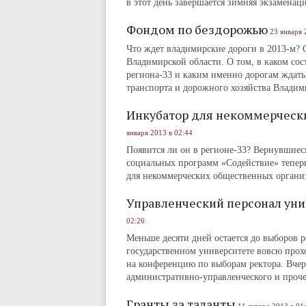
в этот день завершается зимняя экзамена
Фондом по бездорожью
23 января 
Что ждет владимирские дороги в 2013-м? С
Владимирской области. О том, в каком сос
региона-33 и каким именно дорогам ждать 
транспорта и дорожного хозяйства Влади
Инкубатор для некоммерчески
января 2013 в 02:44
Появится ли он в регионе-33? Вернувшиеся
социальных программ «Содействие» теперь
для некоммерческих общественных орган
Управленческий персонал уни
02:26
Меньше десяти дней остается до выборов р
государственном университете вовсю прохо
на конференцию по выборам ректора. Вчер
административно-управленческого и проч
Гранты за таланты