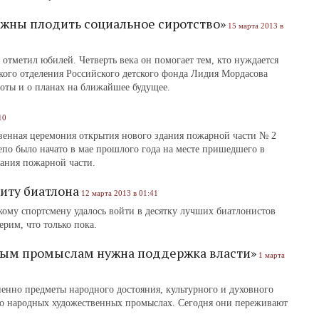
жны плодить социальное сиротство»
15 марта 2013 в
отметил юбилей. Четверть века он помогает тем, кто нуждается
ского отделения Российского детского фонда Лидия Мордасова
аботы и о планах на ближайшее будущее.
10
венная церемония открытия нового здания пожарной части № 2
епо было начато в мае прошлого года на месте пришедшего в
дания пожарной части.
иту биатлона
12 марта 2013 в 01:41
му спортсмену удалось войти в десятку лучших биатлонистов
ерим, что только пока.
ным промыслам нужна поддержка власти»
1 марта
енно предметы народного достояния, культурного и духовного
т о народных художественных промыслах. Сегодня они переживают