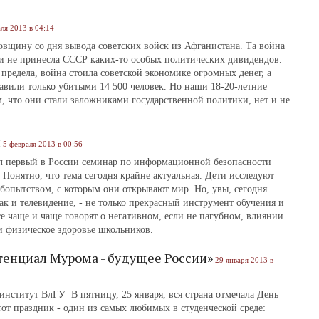
ля 2013 в 04:14
довщину со дня вывода советских войск из Афганистана. Та война
й и не принесла СССР каких-то особых политических дивидендов.
 предела, война стоила советской экономике огромных денег, а
авили только убитыми 14 500 человек. Но наши 18-20-летние
, что они стали заложниками государственной политики, нет и не
й
5 февраля 2013 в 00:56
 первый в России семинар по информационной безопасности
Понятно, что тема сегодня крайне актуальная. Дети исследуют
бопытством, с которым они открывают мир. Но, увы, сегодня
ак и телевидение, - не только прекрасный инструмент обучения и
се чаще и чаще говорят о негативном, если не пагубном, влиянии
и физическое здоровье школьников.
тенциал Мурома - будущее России»
29 января 2013 в
нститут ВлГУ В пятницу, 25 января, вся страна отмечала День
тот праздник - один из самых любимых в студенческой среде: