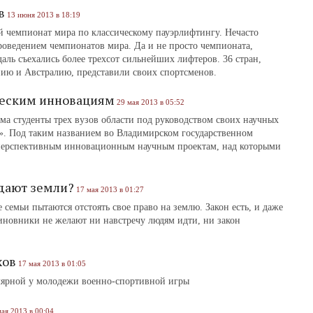
в
13 июня 2013 в 18:19
 чемпионат мира по классическому пауэрлифтингу. Нечасто
роведением чемпионатов мира. Да и не просто чемпионата,
даль съехались более трехсот сильнейших лифтеров. 36 стран,
ию и Австралию, представили своих спортсменов.
ческим инновациям
29 мая 2013 в 05:52
ма студенты трех вузов области под руководством своих научных
». Под таким названием во Владимирском государственном
перспективным инновационным научным проектам, над которыми
дают земли?
17 мая 2013 в 01:27
семьи пытаются отстоять свое право на землю. Закон есть, и даже
чиновники не желают ни навстречу людям идти, ни закон
хов
17 мая 2013 в 01:05
улярной у молодежи военно-спортивной игры
ая 2013 в 00:04