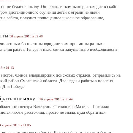
 он не бежит в школу. Он включает компьютер и заходит в скайп.
нтром дистанционного обучения детей с ограниченными
гие ребята, получает полноценное школьное образование,
нты
30 апреля 2013 в 02:48
очисленным бесплатным юридическим приемным разных
ления растет. Теперь и налоговики задумались о необходимости
13 в 01:13
ивистов, членов владимирских поисковых отрядов, отправились на
ский район Смоленской области. Две недели работы в полевых
уне Дня Победы.
рать посылку...
26 апреля 2013 в 00:44
областного центра Валентина Степановна Мазеева. Пожилая
ются любые расстояния, просто не знала, куда обратиться.
4 апреля 2013 в 01:05
 во владимирскую глубинку. В селах области начали работать