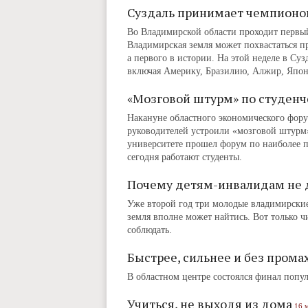
Суздаль принимает чемпионо
Во Владимирской области проходит первый
Владимирская земля может похвастаться п
а первого в истории. На этой неделе в Суз
включая Америку, Бразилию, Алжир, Япон
«Мозговой штурм» по студен
Накануне областного экономического фору
руководителей устроили «мозговой штурм
университете прошел форум по наиболее 
сегодня работают студенты.
Почему детям-инвалидам не 
Уже второй год три молодые владимирские 
земля вполне может найтись. Вот только 
соблюдать.
Быстрее, сильнее и без прома
В областном центре состоялся финал поп
Учиться, не выходя из дома
16 м