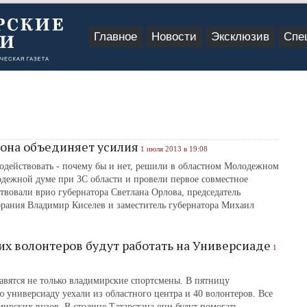
Главное
Новости
Эксклюзив
Спе
она объединяет усилия
1 июля 2013 в 19:08
одействовать - почему бы и нет, решили в областном Молодежном
одежной думе при ЗС области и провели первое совместное
ствовали врио губернатора Светлана Орлова, председатель
брания Владимир Киселев и заместитель губернатора Михаил
х волонтеров будут работать на Универсиаде
1
авятся не только владимирские спортсмены. В пятницу
универсиаду уехали из областного центра и 40 волонтеров. Все
мирских вузов. В столице Татарстана они будут помогать