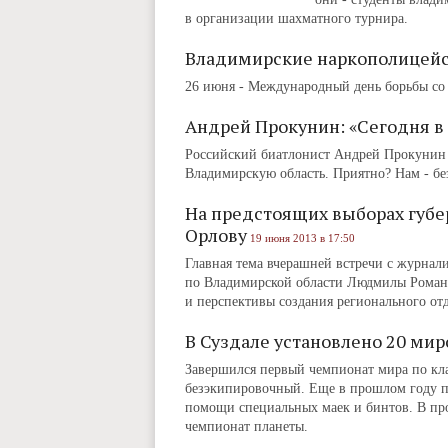
в организации шахматного турнира.
Владимирские наркополицейс
26 июня - Международный день борьбы со
Андрей Прокунин: «Сегодня в 
Российский биатлонист Андрей Прокунин у
Владимирскую область. Приятно? Нам - без
На предстоящих выборах губ
Орлову
19 июня 2013 в 17:50
Главная тема вчерашней встречи с журна
по Владимирской области Людмилы Романо
и перспективы создания регионального от
В Суздале установлено 20 ми
Завершился первый чемпионат мира по кла
безэкипировочный. Еще в прошлом году п
помощи специальных маек и бинтов. В пр
чемпионат планеты.