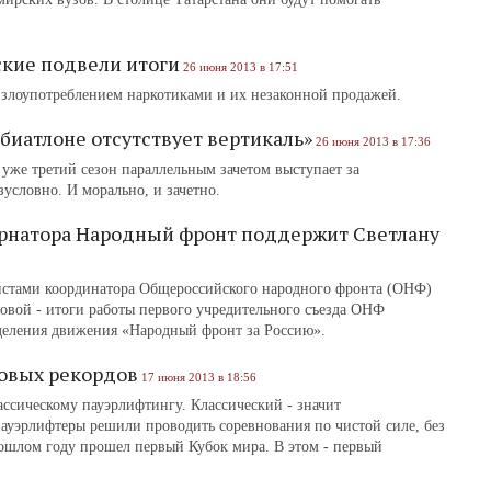
кие подвели итоги
26 июня 2013 в 17:51
 злоупотреблением наркотиками и их незаконной продажей.
биатлоне отсутствует вертикаль»
26 июня 2013 в 17:36
же третий сезон параллельным зачетом выступает за
условно. И морально, и зачетно.
ернатора Народный фронт поддержит Светлану
листами координатора Общероссийского народного фронта (ОНФ)
вой - итоги работы первого учредительного съезда ОНФ
деления движения «Народный фронт за Россию».
ровых рекордов
17 июня 2013 в 18:56
ссическому пауэрлифтингу. Классический - значит
ауэрлифтеры решили проводить соревнования по чистой силе, без
ошлом году прошел первый Кубок мира. В этом - первый