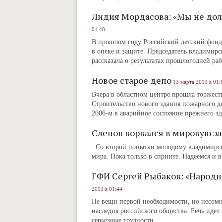
Лидия Мордасова: «Мы не дол
01:48
В прошлом году Российский детский фонд 
в опеке и защите. Председатель владимир
рассказала о результатах прошлогодней р
Новое старое депо
13 марта 2013 в 01:
Вчера в областном центре прошла торжест
Строительство нового здания пожарного д
2006-м в аварийное состояние прежнего з
Слепов ворвался в мировую эл
Со второй попытки молодому владимирско
мира. Пока только в спринте. Надеемся и в
ГФИ Сергей Рыбаков: «Народ
2013 в 01:44
Не вещи первой необходимости, но несомн
наследия российского общества. Речь иде
серьезные трудности.