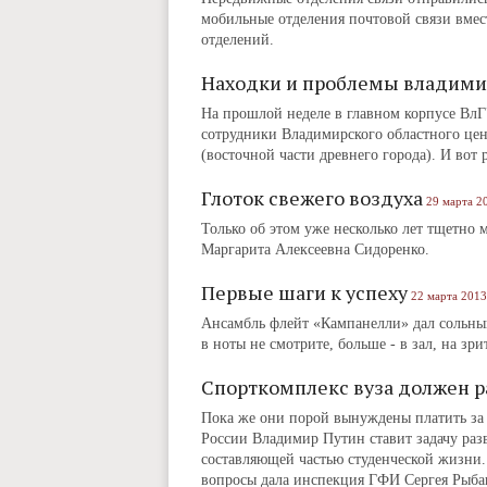
мобильные отделения почтовой связи вмес
отделений.
Находки и проблемы владими
На прошлой неделе в главном корпусе ВлГУ
сотрудники Владимирского областного цен
(восточной части древнего города). И вот 
Глоток свежего воздуха
29 марта 2
Только об этом уже несколько лет тщетно 
Маргарита Алексеевна Сидоренко.
Первые шаги к успеху
22 марта 2013
Ансамбль флейт «Кампанелли» дал сольный
в ноты не смотрите, больше - в зал, на зр
Спорткомплекс вуза должен р
Пока же они порой вынуждены платить за
России Владимир Путин ставит задачу разв
составляющей частью студенческой жизни.
вопросы дала инспекция ГФИ Сергея Рыба