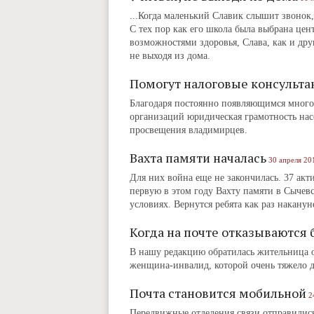
...Когда маленький Славик слышит звонок,
С тех пор как его школа была выбрана це
возможностями здоровья, Слава, как и дру
не выходя из дома.
Помогут налоговые консульта
Благодаря постоянно появляющимся мног
организаций юридическая грамотность насе
просвещения владимирцев.
Вахта памяти началась
30 апреля 20
Для них война еще не закончилась. 37 акт
первую в этом году Вахту памяти в Сычев
условиях. Вернутся ребята как раз накан
Когда на почте отказываются б
В нашу редакцию обратилась жительница 
женщина-инвалид, которой очень тяжело да
Почта становится мобильной
2
Передвижные отделения связи отправились