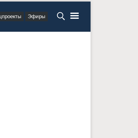
цпроекты
Эфиры