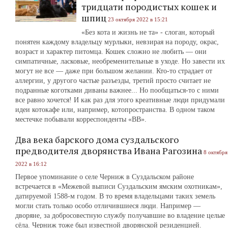
тридцати породистых кошек и
шпиц
23 октября 2022 в 15:21
«Без кота и жизнь не та» - слоган, который
понятен каждому владельцу мурлыки, невзирая на породу, окрас,
возраст и характер питомца. Кошек сложно не любить — они
симпатичные, ласковые, необременительные в уходе. Но завести их
могут не все — даже при большом желании. Кто-то страдает от
аллергии, у другого частые разъезды, третий просто считает не
подранные коготками диваны важнее... Но пообщаться-то с ними
все равно хочется! И как раз для этого креативные люди придумали
идеи котокафе или, например, котопространства. В одном таком
местечке побывали корреспонденты «ВВ».
Два века барского дома суздальского
предводителя дворянства Ивана Рагозина
8 октября
2022 в 16:12
Первое упоминание о селе Черниж в Суздальском районе
встречается в «Межевой выписи Суздальским ямским охотникам»,
датируемой 1588-м годом. В то время владельцами таких земель
могли стать только особо отличившиеся люди. Например —
дворяне, за добросовестную службу получавшие во владение целые
сёла. Черниж тоже был известной дворянской резиденцией.