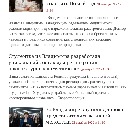
отметить Новый год
30 декабря 2022 в
10:44
«Владимирские ведомости» поговорили с
Иваном Шныриным, заведующим отделением медицинской
реабилитации для лиц с наркологическими расстройствами. Доктор
рассказал о том, что такое алкоголизм, можно ли бросить пить
навсегда и поделился советами, как с пользой для здоровья
провести длинные новогодние праздники.
Студентка из Владимира разработала
уникальный состав для реставрации
архитектурных памятников
25 декабря 2022 в 15:33
Наша землячка Елизавета Репина придумала (и запатентовала!)
уникальный состав вещества для реставрации архитектурных
памятников. «ВВ» встретились с юным дарованием и выяснили, как
студентке ВлГУ удалось разработать собственный проект с
красноречивым названием «Экореставрация».
Во Владимире вручили дипломы
представителям активной
молодёжи
22 декабря 2022 в 11:18