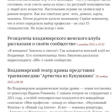
состояние, если учесть цены на игры с их растущей популярностью
у людей всех возрастов. Настольными играми он увлёкся ещё в
раннем возрасте. Как все советские дети: лото, домино, карты,
шахматы. Потом родители купили маленькому Серёже компьютер,
что в итоге определило выбор профессии - он стал IT-
специалистом. Но игры всегда с ним.
Резиденты владимирского женского клуба
рассказали о своём сообществе
5 декабря 2022 в 10:52
«Я женщина! Захотела и смогла!» Так называется женский клуб во
Владимире. Его основательница Анна Ляпунова рассказала
корреспонденту «ВВ» о своём сообществе.
Владимирский театр драмы представил
трагикомедию "Артистка из Кукушкино"
28 ноября
2022 в 08:38
Во Владимирском академическом театре драмы — новая постановка
от режиссера Вадима Романова. С нашим театром он сотрудничает с
2011 года, а особой популярностью пользуются его комедийные
спектакли «Моя профессия - синьор из общества», «Неуловимый
Фунтик» и «Новый год forever». И вот — новинка репертуара,