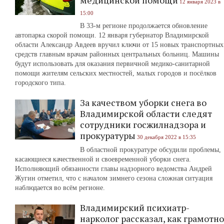
медицинской помощи
12 января 2023 в
15:00
В 33-м регионе продолжается обновление
автопарка скорой помощи. 12 января губернатор Владимирской
области Александр Авдеев вручил ключи от 15 новых транспортных
средств главным врачам районных центральных больниц. Машины
будут использовать для оказания первичной медико-санитарной
помощи жителям сельских местностей, малых городов и посёлков
городского типа.
За качеством уборки снега во
Владимирской области следят
сотрудники госжилнадзора и
прокуратуры
30 декабря 2022 в 15:35
В областной прокуратуре обсудили проблемы,
касающиеся качественной и своевременной уборки снега.
Исполняющий обязанности главы надзорного ведомства Андрей
Жугин отметил, что с началом зимнего сезона сложная ситуация
наблюдается во всём регионе.
Владимирский психиатр-
нарколог рассказал, как грамотно