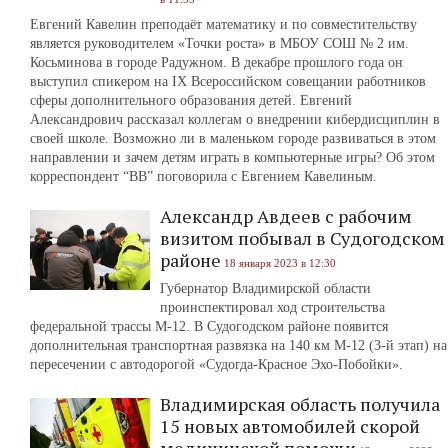
Евгений Кавелин преподаёт математику и по совместительству
является руководителем «Точки роста» в МБОУ СОШ № 2 им.
Косьминова в городе Радужном. В декабре прошлого года он
выступил спикером на IX Всероссийском совещании работников
сферы дополнительного образования детей. Евгений
Александрович рассказал коллегам о внедрении кибердисциплин в
своей школе. Возможно ли в маленьком городе развиваться в этом
направлении и зачем детям играть в компьютерные игры? Об этом
корреспондент “ВВ” поговорила с Евгением Кавелиным.
Александр Авдеев с рабочим
визитом побывал в Судогодском
районе
18 января 2023 в 12:30
Губернатор Владимирской области
проинспектировал ход строительства
федеральной трассы М-12. В Судогодском районе появится
дополнительная транспортная развязка на 140 км М-12 (3-й этап) на
пересечении с автодорогой «Судогда-Красное Эхо-Побойки».
Владимирская область получила
15 новых автомобилей скорой