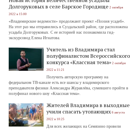
Новая история величественной усадьбы
Долгоруковых в селе Барское Городище
2 октября
2022 в 15:00
«Владимирские ведомости» продолжают проект «Поэзия усадеб».
На этот раз мы отправились в Суздальский район, где расположена
усадьба Долгоруковых. С ее историей нас познакомила гид-
экскурсовод Елена Игнатова.
Учитель из Владимира стал
полуфиналистом Всероссийского
конкурса «Классная тема»
2 октября
2022 в 11:21
Получить авторскую программу на
федеральном ТВ-канале есть все шансы у владимирского
преподавателя физики Александра Журавлёва, сумевшего пройти в
полуфинал нового шоу «Классная тема».
Жителей Владимира в выходные
учили спасать утопающих
6 августа
2022 в 10:25
Для всех желающих на Семязино провели