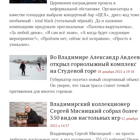
Церемония награждения прошла в
неформальной обстановке. Организаторы в
качестве площадки выбрали концертный бар «ЦЕХ», дресс-код тоже
необычный - total black (тотальный чёрный). Да и название
номинациям придумали оригинальные: «Палочка-выручалочка»,
«За любой движ», «Я сам всё знаю», «А когда будет следующее
мероприятие?», «Проблем нет, сейчас всё исправим», «Просто я
уникален».
Во Владимире Александр Авдеев
открыл горнолыжный комплекс
на Студеной горе
18 декабря 2022 в 19:16
Губернатор посетил новый спортивный объект.
Он уверен, что такая трасса станет точкой
притяжения для многих горожан.
Владимирский коллекционер
Сергей Мясницкий собрал более
350 видов настольных игр
12 декабря
2022 в 14:57
Владимирец Сергей Мясницкий – не просто
любитель настольных игр: в его коллекции - 355 (!) наборов! Целое