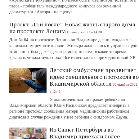
«Артистка из Кукушкино», по пьесе Ольги Степновой. Кстати, эта
пьеса - победитель международного конкурса современной
драматургии «Автора - на сцену».
Проект "До и после": Новая жизнь старого дома
на проспекте Ленина
10 ноября 2022 в 14:38
Дом № 64 на проспекте Ленина во Владимире давно нуждался в
капитальном ремонте кровли. Жильцы жаловались в управляющую
компанию, был даже сделан ремонт, но спустя какое-то время
крыша начинала течь снова. Все изменилось с приходом новой УК.
Детский омбудсмен продвигает
идею специального протокола во
Владимирской области
30 октября 2022
в 12:46
Уполномоченный по правам ребёнка во
Владимирской области Юлия Раснянская предлагает внедрить в
регионе протокол сообщения матери медицинским работником
диагноза в случае рождения у нее ребёнка с синдромом Дауна.
Из Санкт-Петербурга во
Владимир приехали более