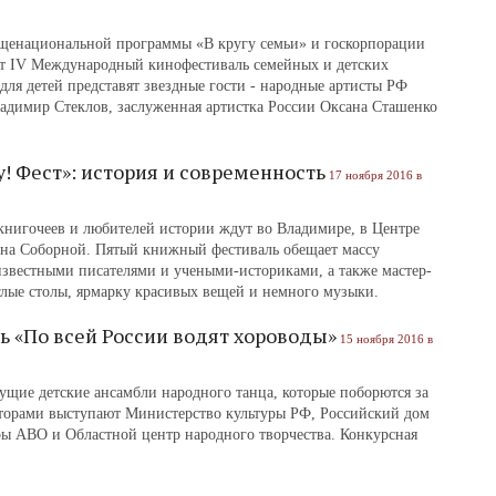
бщенациональной программы «В кругу семьи» и госкорпорации
ет IV Международный кинофестиваль семейных и детских
я детей представят звездные гости - народные артисты РФ
адимир Стеклов, заслуженная артистка России Оксана Сташенко
 Фест»: история и современность
17 ноября 2016 в
книгочеев и любителей истории ждут во Владимире, в Центре
а на Соборной. Пятый книжный фестиваль обещает массу
известными писателями и учеными-историками, а также мастер-
глые столы, ярмарку красивых вещей и немного музыки.
ь «По всей России водят хороводы»
15 ноября 2016 в
дущие детские ансамбли народного танца, которые поборются за
торами выступают Министерство культуры РФ, Российский дом
уры АВО и Областной центр народного творчества. Конкурсная