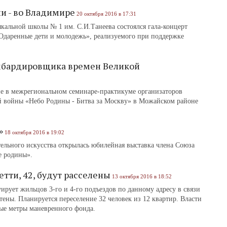
и - во Владимире
20 октября 2016 в 17:31
ыкальной школы № 1 им. С.И.Танеева состоялся гала-концерт
Одаренные дети и молодежь», реализуемого при поддержке
мбардировщика времен Великой
е в межрегиональном семинаре-практикуме организаторов
й войны «Небо Родины - Битва за Москву» в Можайском районе
»
18 октября 2016 в 19:02
ельного искусства открылась юбилейная выставка члена Союза
е родины».
тти, 42, будут расселены
13 октября 2016 в 18:52
рует жильцов 3-го и 4-го подъездов по данному адресу в связи
ны. Планируется переселение 32 человек из 12 квартир. Власти
ые метры маневренного фонда.