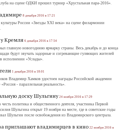
 клуба на сцене ОДКИ прошел турнир «Хрустальная пара-2016».
ладимире
8 декабря 2016 в 17:21
а культуры России «Звезды XXI века» на сцене филармонии
.
 у Кремля
6 декабря 2016 в 17:54
ыл главную новогоднюю ярмарку страны. Весь декабрь и до конца
щади будут звучать задорные и согревающие гуляющих жителей
 в исполнении «Услады».
тели
1 декабря 2016 в 18:01
иков Владимир Хамков удостоен награды Российской академии
 «Россия ‑ параллельная реальность».
альную доску Шульгину
24 ноября 2016 в 17:29
 честь политика и общественного деятеля, участника Первой
илия Шульгина открыт 19 ноября на месте, где в советские годы
ивал Шульгин после освобождения из Владимирского централа.
ва приглашают владимирцев в кино
22 ноября 2016 в