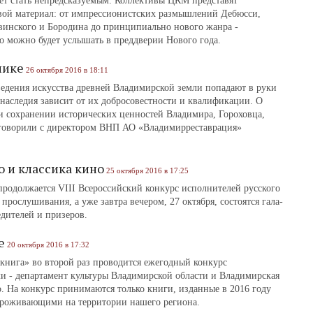
ет стать непредсказуемым. Коллективы ЦКМ представят
вой материал: от импрессионистских размышлений Дебюсси,
инского и Бородина до принципиально нового жанра ‑
 можно будет услышать в преддверии Нового года.
нике
26 октября 2016 в 18:11
едения искусства древней Владимирской земли попадают в руки
 наследия зависит от их добросовестности и квалификации. О
 и сохранении исторических ценностей Владимира, Гороховца,
говорили с директором ВНП АО «Владимирреставрация»
 и классика кино
25 октября 2016 в 17:25
родолжается VIII Всероссийский конкурс исполнителей русского
рослушивания, а уже завтра вечером, 27 октября, состоятся гала-
дителей и призеров.
е
20 октября 2016 в 17:32
 книга» во второй раз проводится ежегодный конкурс
ли - департамент культуры Владимирской области и Владимирская
о. На конкурс принимаются только книги, изданные в 2016 году
проживающими на территории нашего региона.