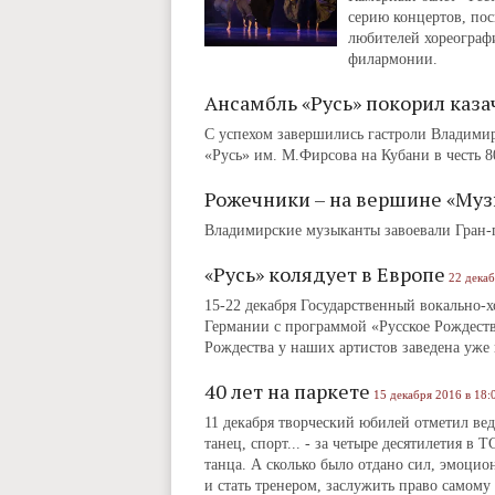
серию концертов, пос
любителей хореограф
филармонии.
Ансамбль «Русь» покорил каза
С успехом завершились гастроли Владимир
«Русь» им. М.Фирсова на Кубани в честь 8
Рожечники – на вершине «Му
Владимирские музыканты завоевали Гран-п
«Русь» колядует в Европе
22 декаб
15-22 декабря Государственный вокально-
Германии с программой «Русское Рождеств
Рождества у наших артистов заведена уже 
40 лет на паркете
15 декабря 2016 в 18:
11 декабря творческий юбилей отметил ве
танец, спорт... ‑ за четыре десятилетия 
танца. А сколько было отдано сил, эмоцио
и стать тренером, заслужить право самом