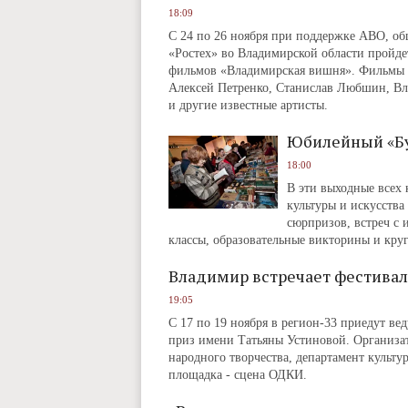
18:09
С 24 по 26 ноября при поддержке АВО, о
«Ростех» во Владимирской области пройд
фильмов «Владимирская вишня». Фильмы дл
Алексей Петренко, Станислав Любшин, Вл
и другие известные артисты.
Юбилейный «Бу!
18:00
В эти выходные всех 
культуры и искусств
сюрпризов, встреч с 
классы, образовательные викторины и кру
Владимир встречает фестивал
19:05
С 17 по 19 ноября в регион-33 приедут ве
приз имени Татьяны Устиновой. Организа
народного творчества, департамент культ
площадка ‑ сцена ОДКИ.