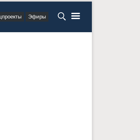
цпроекты
Эфиры