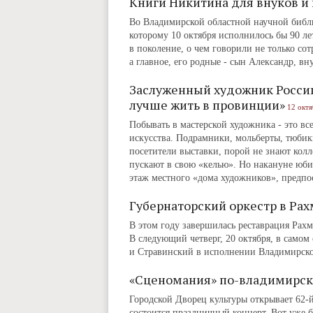
Книги Никитина для внуков и
Во Владимирской областной научной библи
которому 10 октября исполнилось бы 90 ле
в поколение, о чем говорили не только сот
а главное, его родные - сын Александр, вн
Заслуженный художник Росси
лучше жить в провинции»
12 октя
Побывать в мастерской художника - это вс
искусства. Подрамники, мольберты, тюбики
посетители выставки, порой не знают колл
пускают в свою «келью». Но накануне юби
этаж местного «дома художников», предпосл
Губернаторский оркестр в Ра
В этом году завершилась реставрация Рах
В следующий четверг, 20 октября, в самом
и Стравинский в исполнении Владимирског
«Сценомания» по-владимирс
Городской Дворец культуры открывает 62-й
состоится праздничный концерт. Вот уже бо