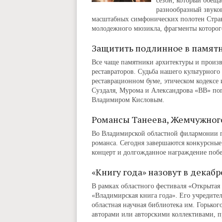
сезон, который обеща
разнообразный звуко
масштабных симфонических полотен Страв
молодежного мюзикла, фрагменты которого
Защитить подлинное в памят
Все чаще памятники архитектуры и произв
реставраторов. Судьба нашего культурного
реставрационном буме, этическом кодексе
Суздаля, Мурома и Александрова «ВВ» по
Владимиром Кисловым.
Романсы Танеева, Жемчужного
Во Владимирской областной филармонии п
романса. Сегодня завершаются конкурсные п
концерт и долгожданное награждение побе
«Книгу года» назовут в декабр
В рамках областного фестиваля «Открытая
«Владимирская книга года». Его учредите
областная научная библиотека им. Горьког
авторами или авторскими коллективами, 