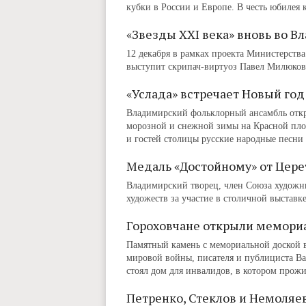
кубки в России и Европе. В честь юбилея
«Звезды XXI века» вновь во В
12 декабря в рамках проекта Министерств
выступит скрипач-виртуоз Павел Милюков
«Услада» встречает Новый год
Владимирский фольклорный ансамбль откр
морозной и снежной зимы на Красной пло
и гостей столицы русские народные песни
Медаль «Достойному» от Цере
Владимирский творец, член Союза художн
художеств за участие в столичной выставке
Гороховчане открыли мемори
Памятный камень с мемориальной доской в
мировой войны, писателя и публициста Вас
стоял дом для инвалидов, в котором прож
Петренко, Стеклов и Немоляе