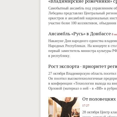
«Владимирские рожечники» с
Самобытный ансамбль под управлением об
Лебедева представлял Центральный регион 
оркестров и ансамблей национальных инс
участие более 100 коллективов, объединив
Ансамбль «Русь» в Донбассе
8 н
Накануне Дня народного единства владими
Народных Республиках. На концерте в сто
первый заместитель министра культуры 
в республику.
Рост экспорта - приоритет рег
27 октября Владимирскую область посетил
Он посетил высокотехнологичные предпри
в конференции «Технологии выхода на вн
Орловой (материал о ней - в «ВВ» в рубрик
От половецких
17:27
28 октября Центр кл