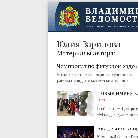
Юлия Зарипова
Материалы автора:
Чемпионат по фигурной езде
1
В год 50-летия легендарного туристическ
района пройдет тематический турнир.
Новые имена в
15:02
В областном Центре и
«Молодые художники 
Академия танц
Камерный балет «Гест