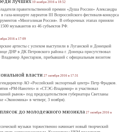
реди лучших
10 ноября 2016 в 18:52
ладателя правительственной премии «Душа России» Александра
в гала-концерте лауреатов III Всероссийского фестиваля-конкурса
трументов «Многоликая Россия». В отборочных этапах приняли
 1500 музыкантов из 46 субъектов РФ.
оября 2016 в 17:09
рские артисты с успехом выступили в Луганской и Донецкой
лице ДНР в ДК Петровского района г. Донецка присутствовал
РФ Владимир Аристархов, прибывший с официальным визитом
иональной власти
27 октября 2016 в 17:31
 гендиректор АО «Российский экспортный центр» Петр Фрадков.
ятия «РМ-Нанотех» и «СТЭС-Владимир» и участвовал
ешний рынок» под председательством губернатора Светланы
е «Экономика» в четверг, 3 ноября).
 плясок до молодежного мюзикла
27 октября 2016 в
ассической музыки торжественно начинает новый творческий