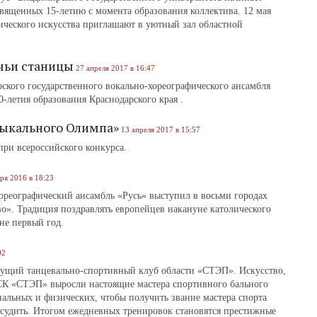
вященных 15-летию с момента образования коллектива. 12 мая
ического искусства приглашают в уютный зал областной
чьи станицы
27 апреля 2017 в 16:47
ского государственного вокально-хореографического ансамбля
0-летия образования Краснодарского края .
зыкального Олимпа»
13 апреля 2017 в 15:57
ри всероссийского конкурса.
ря 2016 в 18:23
хореографический ансамбль «Русь» выступил в восьми городах
о». Традиция поздравлять европейцев накануне католического
не первый год.
02
дущий танцевально-спортивный клуб области «СТЭП». Искусство,
в ТСК «СТЭП» выросли настоящие мастера спортивного бального
нальных и физических, чтобы получить звание мастера спорта
у судить. Итогом ежедневных тренировок становятся престижные