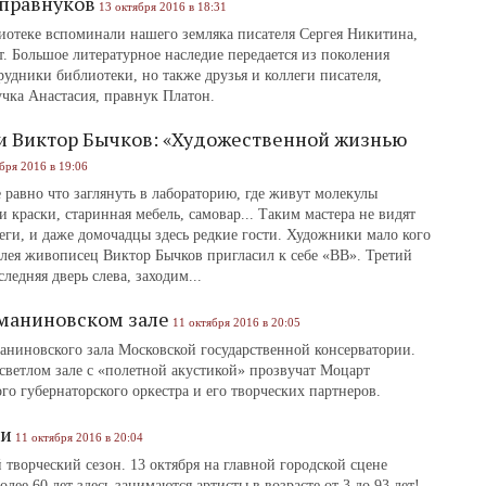
 правнуков
13 октября 2016 в 18:31
отеке вспоминали нашего земляка писателя Сергея Никитина,
т. Большое литературное наследие передается из поколения
рудники библиотеки, но также друзья и коллеги писателя,
учка Анастасия, правнук Платон.
и Виктор Бычков: «Художественной жизнью
бря 2016 в 19:06
е равно что заглянуть в лабораторию, где живут молекулы
 краски, старинная мебель, самовар... Таким мастера не видят
еги, и даже домочадцы здесь редкие гости. Художники мало кого
лея живописец Виктор Бычков пригласил к себе «ВВ». Третий
едняя дверь слева, заходим...
хманиновском зале
11 октября 2016 в 20:05
маниновского зала Московской государственной консерватории.
 светлом зале с «полетной акустикой» прозвучат Моцарт
о губернаторского оркестра и его творческих партнеров.
ки
11 октября 2016 в 20:04
 творческий сезон. 13 октября на главной городской сцене
лее 60 лет здесь занимаются артисты в возрасте от 3 до 93 лет!