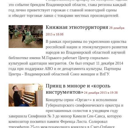
это событие брендом Владимирской области, глава региона каждый
год лично приветствует горожан с главной новогодней сцены
и обходит торговые лавки с товарами местных производителей.
Книжная этнотерритория
28 декабря
2015 в 18:08
В рамках программы по укреплению единства
российской нации и этнокультурного развития
народов во Владимирской областной научной
библиотеке имени М.Горького работает Центр социально-
культурной адаптации мигрантов. Он был открыт 11 декабря 2014
года при поддержке АВО и ее департамента культуры. Партнеры
Центра - Владимирский областной Союз женщин и ВлГУ.
Принц в миноре и «король
инструментов»
24 декабря 2015 в 19:38
Концерты серии «Орган+» в исполнении
Губернаторского симфонического оркестра и
приглашенных солистов в уходящем году
завершила Симфония № 3 до минор Камиля Сен-Санса, которую
композитор посвятил памяти Ференца Листа. Солировал
триумфатор 25-го международного конкурса в Сэнт-Олбансе