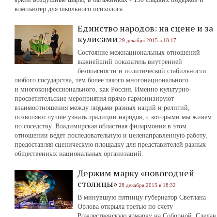
компьютер для школьного психолога.
Единство народов: на сцене и за
кулисами
29 декабря 2015 в 18:17
Состояние межнациональных отношений -
важнейший показатель внутренней
безопасности и политической стабильности
любого государства, тем более такого многонационального
и многоконфессионального, как Россия. Именно культурно-
просветительские мероприятия прямо гармонизируют
взаимоотношения между людьми разных наций и религий,
позволяют лучше узнать традиции народов, с которыми мы живем
по соседству. Владимирская областная филармония в этом
отношении ведет последовательную и целенаправленную работу,
предоставляя сценическую площадку для представителей разных
общественных национальных организаций.
Держим марку «новогодней
столицы»
28 декабря 2015 в 18:32
В минувшую пятницу губернатор Светлана
Орлова открыла третью по счету
Рождественскую ярмарку на Соборной. Сделав