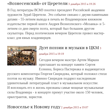
«Вознесенский» от Церетели
3 декабря 2015 в 19:26
В Год литературы ВСМЗ посетил президент Российской академии
художеств Зураб Церетели. Это событие связано с двумя памятными
датами ‑ 55-летием выхода в печать во Владимирском книжном
издательстве первой книги Андрея Вознесенского «Мозаика» и 5-
летием со дня смерти поэта, который был большим другом
скульптора. Перед поэтическим вечером Церетели провел мастер-
класс для юных владимирцев.
Дуэт поэзии и музыки в ЦКМ
3
декабря 2015 в 19:19
Сегодня вечером маэстро Артем Маркин
приглашает на концерт памяти Сергея
Есенина, Бориса Пастернака и выдающегося
русского композитора Георгия Свиридова, который положил стихи
поэтов на музыку. Именно Свиридов подарил наследникам
удивительный литературный пласт в музыкальном искусстве.
И воплощать его в жизнь призваны самые мощные музыкальные
силы Владимира - в концерте примут участие около 150 человек,
оркестрантов, хористов.
Новоселье к Новому году
2 декабря 2015 в 19:07