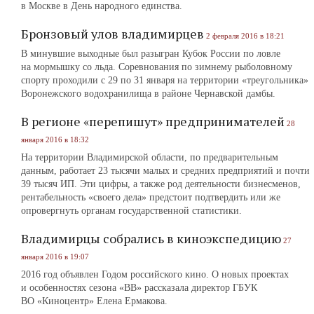
в Москве в День народного единства.
Бронзовый улов владимирцев
2 февраля 2016 в 18:21
В минувшие выходные был разыгран Кубок России по ловле
на мормышку со льда. Соревнования по зимнему рыболовному
спорту проходили с 29 по 31 января на территории «треугольника»
Воронежского водохранилища в районе Чернавской дамбы.
В регионе «перепишут» предпринимателей
28
января 2016 в 18:32
На территории Владимирской области, по предварительным
данным, работает 23 тысячи малых и средних предприятий и почти
39 тысяч ИП. Эти цифры, а также род деятельности бизнесменов,
рентабельность «своего дела» предстоит подтвердить или же
опровергнуть органам государственной статистики.
Владимирцы собрались в киноэкспедицию
27
января 2016 в 19:07
2016 год объявлен Годом российского кино. О новых проектах
и особенностях сезона «ВВ» рассказала директор ГБУК
ВО «Киноцентр» Елена Ермакова.