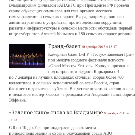
Владимирским филиалом РАНХиГС при Президенте РФ провели
серию обучающих семинаров для глав органов местного
самоуправления и сельских старост. Вчера, например, вопросы
административного устройства, противодействия коррупции,
развития инфраструктуры в сельской местности обсуждали первый
вице-губернатор Алексей Конышев и 180 сельских старост региона.
Гранд-балет
10 декабря 2015 в 18:47
Камерный балет ВлГУ «Гестус» завоевал Гран-
при международного фестиваля искусств
«Grand Moscow Festival». Конкурс проходил
под патронатом Бедроса Киркорова с 4
по 7 декабря на лучших площадках столицы, собрав более 700
коллективов и сольных исполнителей со всей России, стран
ближнего и дальнего зарубежья. В качестве почетных членов жюри
и педагогов мастер-классов - преподаватели Академии танца Бориса
Эйфмана.
«Зеленое кино» снова во Владимире
8 декабря 2015 в
18:23
С 8 по 10 декабря при поддержке департамента
природопользования и охраны окружающей среды АВО