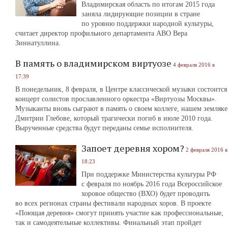
Владимирская область по итогам 2015 года
заняла лидирующие позиции в стране
по уровню поддержки народной культуры,
считает директор профильного департамента АВО Вера
Зиннатуллина.
В память о владимирском виртуозе
4 февраля 2016 в
17:39
В понедельник, 8 февраля, в Центре классической музыки состоится
концерт солистов прославленного оркестра «Виртуозы Москвы».
Музыканты вновь сыграют в память о своем коллеге, нашем земляке
Дмитрии Глебове, который трагически погиб в июле 2010 года.
Вырученные средства будут переданы семье исполнителя.
Запоет деревня хором?
2 февраля 2016 в
18:23
При поддержке Министерства культуры РФ
с февраля по ноябрь 2016 года Всероссийское
хоровое общество (ВХО) будет проводить
во всех регионах страны фестивали народных хоров. В проекте
«Поющая деревня» смогут принять участие как профессиональные,
так и самодеятельные коллективы. Финальный этап пройдет