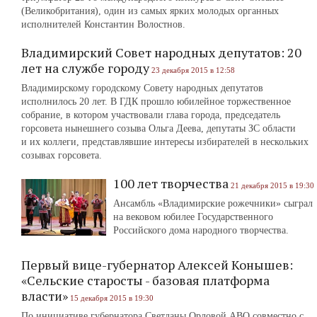
(Великобритания), один из самых ярких молодых органных
исполнителей Константин Волостнов.
Владимирский Совет народных депутатов: 20
лет на службе городу
23 декабря 2015 в 12:58
Владимирскому городскому Совету народных депутатов
исполнилось 20 лет. В ГДК прошло юбилейное торжественное
собрание, в котором участвовали глава города, председатель
горсовета нынешнего созыва Ольга Деева, депутаты ЗС области
и их коллеги, представлявшие интересы избирателей в нескольких
созывах горсовета.
100 лет творчества
21 декабря 2015 в 19:30
Ансамбль «Владимирские рожечники» сыграл
на вековом юбилее Государственного
Российского дома народного творчества.
Первый вице-губернатор Алексей Конышев:
«Сельские старосты - базовая платформа
власти»
15 декабря 2015 в 19:30
По инициативе губернатора Светланы Орловой АВО совместно с