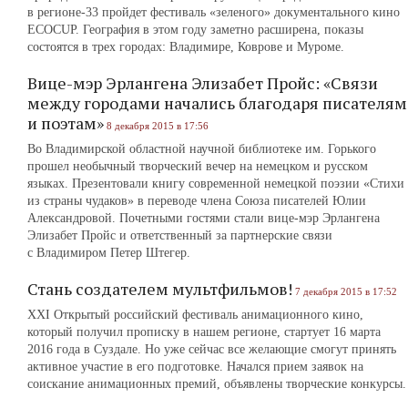
в регионе-33 пройдет фестиваль «зеленого» документального кино
ECOCUP. География в этом году заметно расширена, показы
состоятся в трех городах: Владимире, Коврове и Муроме.
Вице-мэр Эрлангена Элизабет Пройс: «Связи
между городами начались благодаря писателям
и поэтам»
8 декабря 2015 в 17:56
Во Владимирской областной научной библиотеке им. Горького
прошел необычный творческий вечер на немецком и русском
языках. Презентовали книгу современной немецкой поэзии «Стихи
из страны чудаков» в переводе члена Союза писателей Юлии
Александровой. Почетными гостями стали вице-мэр Эрлангена
Элизабет Пройс и ответственный за партнерские связи
с Владимиром Петер Штегер.
Стань создателем мультфильмов!
7 декабря 2015 в 17:52
XXI Открытый российский фестиваль анимационного кино,
который получил прописку в нашем регионе, стартует 16 марта
2016 года в Суздале. Но уже сейчас все желающие смогут принять
активное участие в его подготовке. Начался прием заявок на
соискание анимационных премий, объявлены творческие конкурсы.