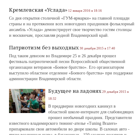
Кремлевская «Услада»
12 января 2016 в 18:16
Со дня открытия столичной «ГУМ-ярмарки» на главной площади
страны и на протяжении всех новогодних праздников фольклорный
ансамбль «Услада» демонстрирует свое творчество гостям столицы
и москвичам, прославляя родной Владимирский край.
Патриотизм без выходных
30 декабря 2015 в 17:40
Под таким девизом во Владимире 25 и 26 декабря прошел
фестиваль патриотической песни Всероссийской общественной
организации ветеранов «Боевое братство». Его организатором
выступило областное отделение «Боевого братства» при поддержке
администрации Владимирской области.
Будущее на ладонях
29 декабря 2015 в
18:32
В преддверии новогодних каникул в
областной школе-интернате для слабовидящих
прошел необычный праздник. Представители
известного владимирского тюнинг-ателье «Tuning Brazers»
припарковали свои автомобили во дворе школы. В салонах авто -
яркие воздушные шары, в багажниках - 150 сладких подарков и