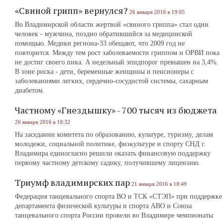
«Свиной грипп» вернулся?
26 января 2016 в 19:05
Во Владимирской области жертвой «свиного гриппа» стал один
человек - мужчина, поздно обратившийся за медицинской
помощью. Медики региона-33 обещают, что 2009 год не
повторится. Между тем рост заболеваемости гриппом и ОРВИ пока
не достиг своего пика. А недельный эпидпорог превышен на 3,4%.
В зоне риска - дети, беременные женщины и пенсионеры с
заболеваниями легких, сердечно-сосудистой системы, сахарным
диабетом.
Частному «Гнездышку» - 700 тысяч из бюджета
26 января 2016 в 18:32
На заседании комитета по образованию, культуре, туризму, делам
молодежи, социальной политике, физкультуре и спорту СНД г.
Владимира единогласно решили оказать финансовую поддержку
первому частному детскому садику, получившему лицензию.
Триумф владимирских пар
21 января 2016 в 18:49
Федерация танцевального спорта ВО и ТСК «СТЭП» при поддержке
департамента физической культуры и спорта АВО и Союза
танцевального спорта России провели во Владимире чемпионаты