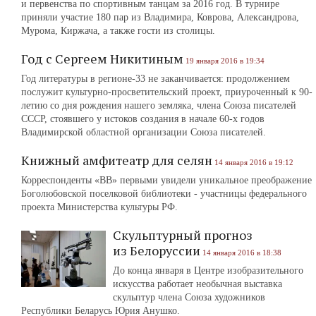
и первенства по спортивным танцам за 2016 год. В турнире
приняли участие 180 пар из Владимира, Коврова, Александрова,
Мурома, Киржача, а также гости из столицы.
Год с Сергеем Никитиным
19 января 2016 в 19:34
Год литературы в регионе-33 не заканчивается: продолжением
послужит культурно-просветительский проект, приуроченный к 90-
летию со дня рождения нашего земляка, члена Союза писателей
СССР, стоявшего у истоков создания в начале 60-х годов
Владимирской областной организации Союза писателей.
Книжный амфитеатр для селян
14 января 2016 в 19:12
Корреспонденты «ВВ» первыми увидели уникальное преображение
Боголюбовской поселковой библиотеки - участницы федерального
проекта Министерства культуры РФ.
Скульптурный прогноз
из Белоруссии
14 января 2016 в 18:38
До конца января в Центре изобразительного
искусства работает необычная выставка
скульптур члена Союза художников
Республики Беларусь Юрия Анушко.