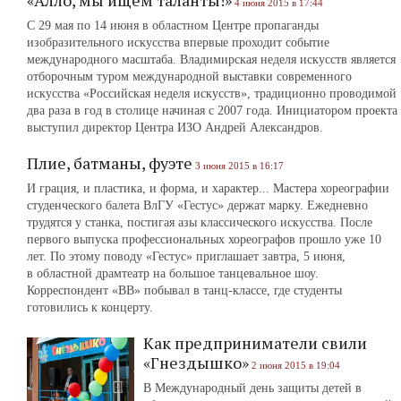
«Алло, мы ищем таланты!»
4 июня 2015 в 17:44
С 29 мая по 14 июня в областном Центре пропаганды
изобразительного искусства впервые проходит событие
международного масштаба. Владимирская неделя искусств является
отборочным туром международной выставки современного
искусства «Российская неделя искусств», традиционно проводимой
два раза в год в столице начиная с 2007 года. Инициатором проекта
выступил директор Центра ИЗО Андрей Александров.
Плие, батманы, фуэте
3 июня 2015 в 16:17
И грация, и пластика, и форма, и характер... Мастера хореографии
студенческого балета ВлГУ «Гестус» держат марку. Ежедневно
трудятся у станка, постигая азы классического искусства. После
первого выпуска профессиональных хореографов прошло уже 10
лет. По этому поводу «Гестус» приглашает завтра, 5 июня,
в областной драмтеатр на большое танцевальное шоу.
Корреспондент «ВВ» побывал в танц-классе, где студенты
готовились к концерту.
Как предприниматели свили
«Гнездышко»
2 июня 2015 в 19:04
В Международный день защиты детей в