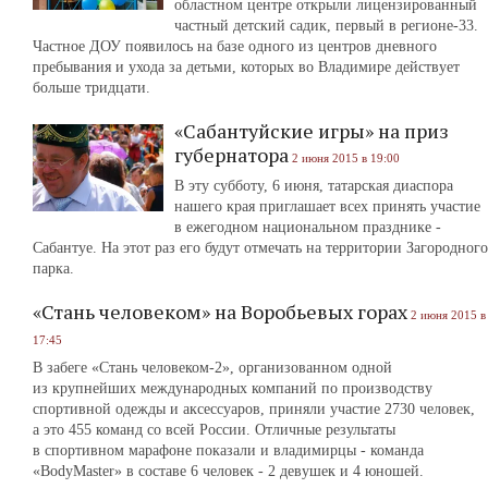
областном центре открыли лицензированный
частный детский садик, первый в регионе-33.
Частное ДОУ появилось на базе одного из центров дневного
пребывания и ухода за детьми, которых во Владимире действует
больше тридцати.
«Сабантуйские игры» на приз
губернатора
2 июня 2015 в 19:00
В эту субботу, 6 июня, татарская диаспора
нашего края приглашает всех принять участие
в ежегодном национальном празднике -
Сабантуе. На этот раз его будут отмечать на территории Загородного
парка.
«Стань человеком» на Воробьевых горах
2 июня 2015 в
17:45
В забеге «Стань человеком-2», организованном одной
из крупнейших международных компаний по производству
спортивной одежды и аксессуаров, приняли участие 2730 человек,
а это 455 команд со всей России. Отличные результаты
в спортивном марафоне показали и владимирцы - команда
«BodyMaster» в составе 6 человек - 2 девушек и 4 юношей.