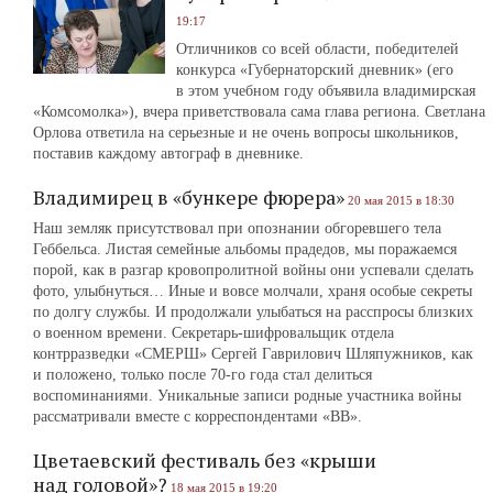
19:17
Отличников со всей области, победителей
конкурса «Губернаторский дневник» (его
в этом учебном году объявила владимирская
«Комсомолка»), вчера приветствовала сама глава региона. Светлана
Орлова ответила на серьезные и не очень вопросы школьников,
поставив каждому автограф в дневнике.
Владимирец в «бункере фюрера»
20 мая 2015 в 18:30
Наш земляк присутствовал при опознании обгоревшего тела
Геббельса. Листая семейные альбомы прадедов, мы поражаемся
порой, как в разгар кровопролитной войны они успевали сделать
фото, улыбнуться… Иные и вовсе молчали, храня особые секреты
по долгу службы. И продолжали улыбаться на расспросы близких
о военном времени. Секретарь-шифровальщик отдела
контрразведки «СМЕРШ» Сергей Гаврилович Шляпужников, как
и положено, только после 70-го года стал делиться
воспоминаниями. Уникальные записи родные участника войны
рассматривали вместе с корреспондентами «ВВ».
Цветаевский фестиваль без «крыши
над головой»?
18 мая 2015 в 19:20