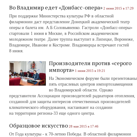
Во Владимир едет «Донбасс-опера»
2 июня 2015 в 17:29
При поддержке Министерства культуры РФ в областной
филармонии даст представление Донецкий академический театр
оперы и балета им. А.Б.Соловьяненко. Гастроли «Донбасс-оперы»
стартовали 1 июня в Москве, в Российском академическом
молодежном театре. Далее труппа выступит в Липецке, Воронеже,
Владимире, Иванове и Костроме. Владимирцы встречают гостей
8 июня.
Производители против «серого
импорта»
1 июня 2015 в 19:21
На Экономическом форуме были презентованы
пять отраслевых центров импортозамещения
во Владимирской области. Однако
представители Ассоциации производителей радиаторов отопления,
созданной для защиты интересов отечественных производителей
климатического оборудования, настаивают на создании
на территории региона-33 еще одного центра.
Образцовое искусство
28 мая 2015 в 17:46
От Года культуры - к 70-летию Победы. В областной филармонии