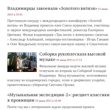
Владимирцы завоевали «Золотого витязя»
15 июня
2015 в 19:41
Престижную награду с международного кинофорума «Золотой
витязь» во Владимир привезла член Союза журналистов, участница
и лауреат международных кинофестивалей, режиссер Екатерина
Цветкова. Фильм владимирцев «Три песни о жемчужине» (монтаж
- Александр Альбицкий, операторы-постановщики - Игорь Ганьков
и Олег Кондратьев) получил самую высокую оценку в Севастополе.
Соборка рукоплескала высокой
музыке
10 июня 2015 в 17:13
Финальные аккорды недели высокой музыки
отзвучали во вторник на Соборной площади
Владимира. Звезд-музыкантов, исполнявших
классику во владимирских городах, селах и дворянских усадьбах,
приветствовала губернатор Светлана Орлова.
«Музыкальная экспедиция-2»: расцвет классики
в провинции
10 июня 2015 в 16:40
Почти год мы с нетерпением ждали продолжения проекта