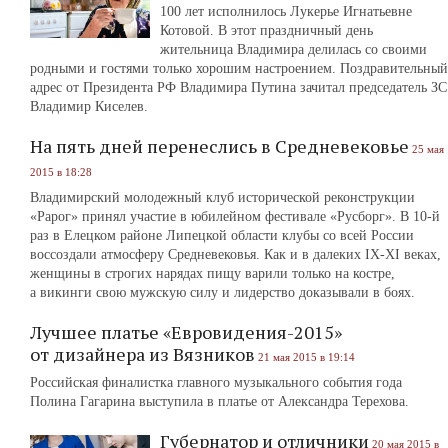
100 лет исполнилось Лукерье Игнатьевне
Котовой. В этот праздничный день
жительница Владимира делилась со своими
родными и гостями только хорошим настроением. Поздравительный
адрес от Президента РФ Владимира Путина зачитал председатель ЗС
Владимир Киселев.
На пять дней перенеслись в Средневековье
25 мая
2015 в 18:28
Владимирский молодежный клуб исторической реконструкции
«Рарог» принял участие в юбилейном фестивале «Русборг». В 10-й
раз в Елецком районе Липецкой области клубы со всей России
воссоздали атмосферу Средневековья. Как и в далеких IX-XI веках,
женщины в строгих нарядах пищу варили только на костре,
а викинги свою мужскую силу и лидерство доказывали в боях.
Лучшее платье «Евровидения-2015»
от дизайнера из Вязников
21 мая 2015 в 19:14
Российская финалистка главного музыкального события года
Полина Гагарина выступила в платье от Александра Терехова.
Губернатор и отличники
20 мая 2015 в