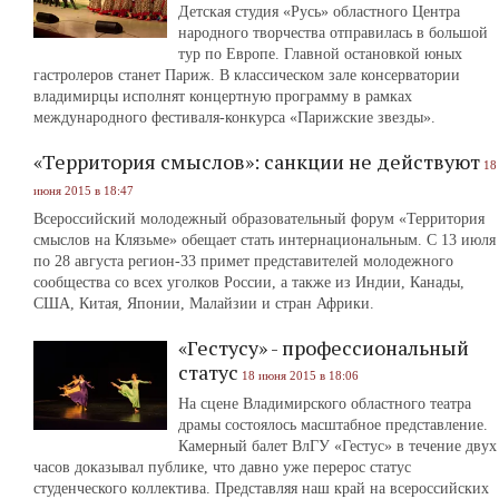
Детская студия «Русь» областного Центра
народного творчества отправилась в большой
тур по Европе. Главной остановкой юных
гастролеров станет Париж. В классическом зале консерватории
владимирцы исполнят концертную программу в рамках
международного фестиваля-конкурса «Парижские звезды».
«Территория смыслов»: санкции не действуют
18
июня 2015 в 18:47
Всероссийский молодежный образовательный форум «Территория
смыслов на Клязьме» обещает стать интернациональным. С 13 июля
по 28 августа регион-33 примет представителей молодежного
сообщества со всех уголков России, а также из Индии, Канады,
США, Китая, Японии, Малайзии и стран Африки.
«Гестусу» - профессиональный
статус
18 июня 2015 в 18:06
На сцене Владимирского областного театра
драмы состоялось масштабное представление.
Камерный балет ВлГУ «Гестус» в течение двух
часов доказывал публике, что давно уже перерос статус
студенческого коллектива. Представляя наш край на всероссийских