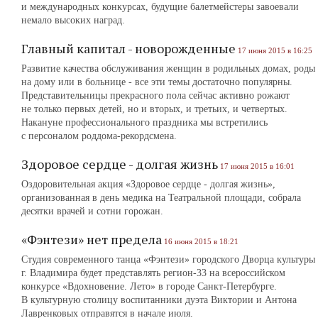
и международных конкурсах, будущие балетмейстеры завоевали
немало высоких наград.
Главный капитал - новорожденные
17 июня 2015 в 16:25
Развитие качества обслуживания женщин в родильных домах, роды
на дому или в больнице - все эти темы достаточно популярны.
Представительницы прекрасного пола сейчас активно рожают
не только первых детей, но и вторых, и третьих, и четвертых.
Накануне профессионального праздника мы встретились
с персоналом роддома-рекордсмена.
Здоровое сердце - долгая жизнь
17 июня 2015 в 16:01
Оздоровительная акция «Здоровое сердце - долгая жизнь»,
организованная в день медика на Театральной площади, собрала
десятки врачей и сотни горожан.
«Фэнтези» нет предела
16 июня 2015 в 18:21
Студия современного танца «Фэнтези» городского Дворца культуры
г. Владимира будет представлять регион-33 на всероссийском
конкурсе «Вдохновение. Лето» в городе Санкт-Петербурге.
В культурную столицу воспитанники дуэта Виктории и Антона
Лавренковых отправятся в начале июля.