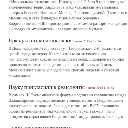
«Музыкальная экспедиция». И дождались! С 3 по 9 июня звездный
виолончелист Борис Андрианов и Кo устраивали музыкальные
вечера в Коврове, Вязниках, Мстере, Гороховце, усадьбе Танеевых в
Маринино, в селе Давыдово у дома-музея Бородина.
Корреспонденты «ВВ» присоединились в самом разгаре экспедиции
к «бродячим музыкантам» - звездам мировой музыки.
Ярмарка по-меленковски
9 июня 2015 в 17:34
В Доме народного творчества (ул. Георгиевская, 2-б) раскинулся
целый город мастеров. Мастер-классы по лозоплетению,
гончарному делу, созданию изделий из кожи, шедевров из бисера
привлекли внимание владимирцев в ясный июньский день.
Меленковские умельцы поделились своими секретами со всеми
желающими.
Науку пригласили в резиденты
4 июня 2015 в 18:23
В рамках III Экономического форума подписано соглашение между
Владимирским государственным университетом и Владимирским
индустриальным парком. Речь идет о том, что ВлГУ становится
одним из резидентов индустриального парка. Также в число
резидентов парка вошел Владимирский индустриальный колледж.