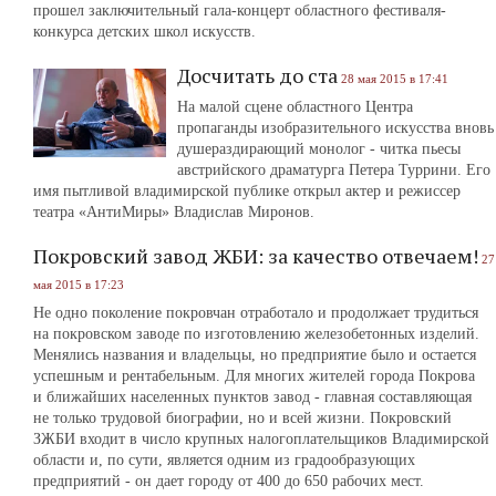
прошел заключительный гала-концерт областного фестиваля-
конкурса детских школ искусств.
Досчитать до ста
28 мая 2015 в 17:41
На малой сцене областного Центра
пропаганды изобразительного искусства вновь
душераздирающий монолог - читка пьесы
австрийского драматурга Петера Туррини. Его
имя пытливой владимирской публике открыл актер и режиссер
театра «АнтиМиры» Владислав Миронов.
Покровский завод ЖБИ: за качество отвечаем!
27
мая 2015 в 17:23
Не одно поколение покровчан отработало и продолжает трудиться
на покровском заводе по изготовлению железобетонных изделий.
Менялись названия и владельцы, но предприятие было и остается
успешным и рентабельным. Для многих жителей города Покрова
и ближайших населенных пунктов завод - главная составляющая
не только трудовой биографии, но и всей жизни. Покровский
ЗЖБИ входит в число крупных налогоплательщиков Владимирской
области и, по сути, является одним из градообразующих
предприятий - он дает городу от 400 до 650 рабочих мест.