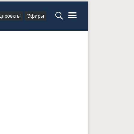
цпроекты
Эфиры