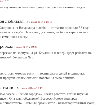
 в 19:51
ной научно-практический центр специализированных видов
оя любимая...»
3 июля 2014 в 18:15
Смирновы из Владимира в любви и согласии прожили 52 года.
золотую свадьбу. Накануне Дня семьи, любви и верности они
о семейного счастья.
реехал
1 июля 2014 в 19:00
реехал из корпуса на ул. Каманина и теперь будет работать на
нической больницы № 5.
х отцов, которые растят и воспитывают детей в одиночку.
и представителям сильной половины было приятно...
лантливых
1 июля 2014 в 18:49
ом лагере «Лесной городок», начала работать летняя научная
ущее». Она для победителей Всероссийского конкурса
 приоритетов». Главный организатор - благотворительный фонд