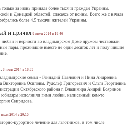
 только за июнь приняла более тысячи граждан Украины,
кой и Донецкой областей, спасаясь от войны. Всего же с начала
ребрались более 4,5 тысячи жителей Украины.
ый и причал
8 июля 2014 в 18:46
, любви и верности во владимирском Доме дружбы чествовали
ные пары, прожившие вместе не один десяток лет и получившие
ние.
.
8 июля 2014 в 18:33
 владимирские семьи - Геннадий Павлович и Нина Андреевна
а Викторовна Осиповы, Рудольф Григорьевич и Ольга Георгиевна
нистрации Октябрьского района г. Владимира Андрей Бояринов
ми юбиляры исполнили гимн любви, написанный кем-то
оргия Свиридова.
 июля 2014 в 20:15
торно-курортное лечение для льготников, в том числе