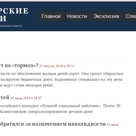
Главное
Новости
Эксклюзив
Спе
т на «тормоз»?
21 августа 2014 в 18:31
ласти по обеспечению жильем детей-сирот. Она грозит обернуться
 возвратом бюджетных денег, выделенных специально на эти цели.
ы ждут сотни молодых ребят.
етей
30 июля 2014 в 18:37
российского конкурса «Лучший социальный работник». Почти 30
 Кольчугинском специализированном детском доме.
обратился за назначением инвалидности
21 июля