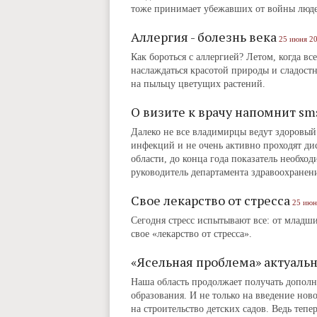
тоже принимает убежавших от войны людей
Аллергия - болезнь века
25 июня 20
Как бороться с аллергией? Летом, когда вс
наслаждаться красотой природы и сладост
на пыльцу цветущих растений.
О визите к врачу напомнит sm
Далеко не все владимирцы ведут здоровый
инфекций и не очень активно проходят ди
области, до конца года показатель необход
руководитель департамента здравоохранен
Свое лекарство от стресса
25 июн
Сегодня стресс испытывают все: от младши
свое «лекарство от стресса».
«Ясельная проблема» актуальн
Наша область продолжает получать допол
образования. И не только на введение нов
на строительство детских садов. Ведь тепе