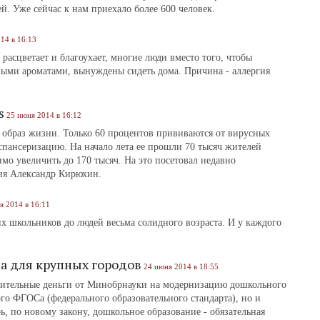
. Уже сейчас к нам приехало более 600 человек.
14 в 16:13
е расцветает и благоухает, многие люди вместо того, чтобы
ными ароматами, вынуждены сидеть дома. Причина ‑ аллергия
s
25 июня 2014 в 16:12
 образ жизни. Только 60 процентов прививаются от вирусных
спансеризацию. На начало лета ее прошли 70 тысяч жителей
имо увеличить до 170 тысяч. На это посетовал недавно
ия Александр Кирюхин.
я 2014 в 16:11
х школьников до людей весьма солидного возраста. И у каждого
а для крупных городов
24 июня 2014 в 18:55
нительные деньги от Минобрнауки на модернизацию дошкольного
ого ФГОСа (федерального образовательного стандарта), но и
рь, по новому закону, дошкольное образование - обязательная