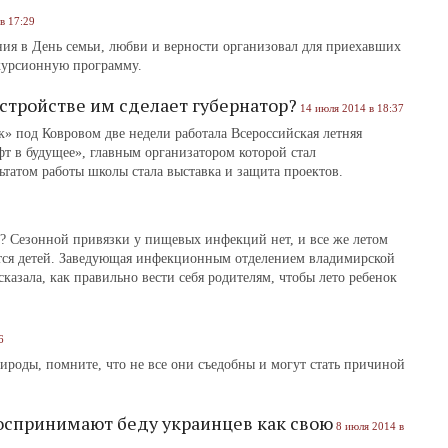
в 17:29
ия в День семьи, любви и верности организовал для приехавших
курсионную программу.
стройстве им сделает губернатор?
14 июля 2014 в 18:37
» под Ковровом две недели работала Всероссийская летняя
т в будущее», главным организатором которой стал
татом работы школы стала выставка и защита проектов.
? Сезонной привязки у пищевых инфекций нет, и все же летом
ется детей. Заведующая инфекционным отделением владимирской
казала, как правильно вести себя родителям, чтобы лето ребенок
6
рироды, помните, что не все они съедобны и могут стать причиной
спринимают беду украинцев как свою
8 июля 2014 в