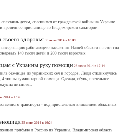
 спектакль детям, спасшимся от гражданской войны на Украине.
ли временное пристанище во Владимирском санатории.
 своего здоровья
30 июня 2014 в 18:09
спансеризацию работающего населения. Нашей области на этот год
следовать 140 тысяч детей и 200 тысяч взрослых.
цам с Украины руку помощи
26 июня 2014 в 17:44
тила беженцев из украинских сел и городов. Люди откликнулись
й, 4 тонны гуманитарной помощи. Одежда, обувь, постельное
одукты питания...
я 2014 в 17:40
ественного транспорта - под пристальным вниманием областных
геноцида
25 июня 2014 в 16:24
еженцев прибыло в Россию из Украины. Владимирская область