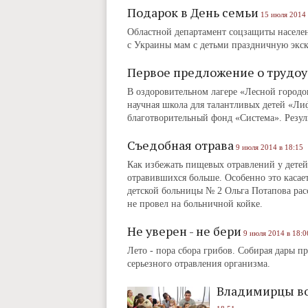
Подарок в День семьи
15 июля 2014 
Областной департамент соцзащиты населен
с Украины мам с детьми праздничную экс
Первое предложение о трудоу
В оздоровительном лагере «Лесной городок
научная школа для талантливых детей «Лиф
благотворительный фонд «Система». Резуль
Съедобная отрава
9 июля 2014 в 18:15
Как избежать пищевых отравлений у детей
отравившихся больше. Особенно это каса
детской больницы № 2 Ольга Потапова расс
не провел на больничной койке.
Не уверен - не бери
9 июля 2014 в 18:0
Лето - пора сбора грибов. Собирая дары п
серьезного отравления организма.
Владимирцы во