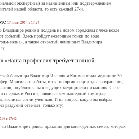
циальной экспертизы) за назначением или подтверждением
ителей нашей области, то есть каждый 27-й.
ьме
17 июля 2014 в 17:24
во Владимире ровно в полдень на новом городском пляже возле
от событий. Здесь пройдут ежегодные гонки по воде
трим-волна», а также открытый чемпионат Владимира
лу.
в «Наша профессия требует полной
еской больницы Владимир Иванович Климов отдал медицине 50
фер. Многие его работы, в т.ч. по организации здравоохранения,
литов, опубликованы в ведущих медицинских изданиях. С его
 из первых в России, появился компьютерный томограф.
, воспитал сотни учеников. И на вопрос, какую бы выбрал
ез раздумий отвечает: только эту!
014 в 17:42
 во Владимире прошел праздник для многодетных семей, которых