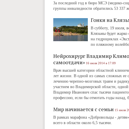
За последний год в бюро МСЭ (медико-со
группы инвалидности обратились 53 337 ж
Гонки на Кляз
В субботу, 19 июля, 
Клязьмы будет жарко 
на гидроциклах «Экс
по пляжному волейбо
Нейрохирург Владимир Климо
самоотдачи»
16 июля 2014 в 17:09
Врач высшей категории областной клинич
лет жизни. В одной из самых сложных ее с
лечению черепно-мозговых травм и радику
участием во Владимирской области, одной
Владимир Иванович спас тысячи пациентов
профессию, если бы отмотать годы назад, б
Мир начинается с семьи
15 июля 2
В рамках марафона «Добровольцы - детям»
всего в области около 6,5 тысячи.