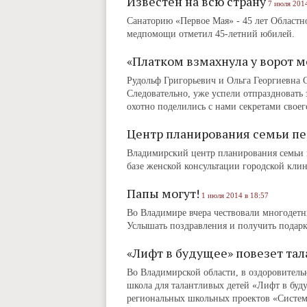
Известен на всю страну
7 июля 2014
Санаторию «Первое Мая» - 45 лет Област
медпомощи отметил 45-летний юбилей.
«Платком взмахнула у ворот м
Рудольф Григорьевич и Ольга Георгиевна 
Следовательно, уже успели отпраздновать 
охотно поделились с нами секретами своег
Центр планирования семьи пе
Владимирский центр планирования семьи пе
базе женской консультации городской кли
Папы могут!
1 июля 2014 в 18:57
Во Владимире вчера чествовали многодетны
Услышать поздравления и получить подарк
«Лифт в будущее» повезет та
Во Владимирской области, в оздоровительн
школа для талантливых детей «Лифт в буд
региональных школьных проектов «Система