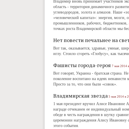
Владимир вновь принимает участников эко
область ‑ территория динамичного развити
углеводородов, золота и алмазов. Наше «зо
«человеческий капитал»: энергия, мозги, 
промышленников, рабочих, бюджетников, а
точках роста Владимирской области мы бе
Нет повести печальнее на свете
Вот так, оказывается, здравые, умные, ш
иглу. Стоило сгореть «Глобусу», как тыся
Фашисты города-героя
7 мая 2014 
Вот говорят, Украина ‑ братская страна. Н
поколение воспитано на идеях ненависти к
Просто за то, что они были «совок».
Владимирская звезда
5 мая 2014 в 2
1 мая президент вручил Алисе Ивановне А
награде отчеканен ее индивидуальный ном
обеде в честь награждения в шутку сравни
церемонии награждения Алису Ивановну 
этого события.