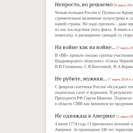
Непросто, но решаемо
20 марта 201
Четкая позиция России и Путина по Крым
стремительное включение полуострова в 
нашей страны. Но надо признать ‑ даже мн
из нас последствия этого факта. Я имею в
помогать), и расширение санкций со сторо
На войне как на войне...
17 марта 20
В «ВВ» пришло письмо группы участников
Владимирского областного «Союза Чернобы
В.И.Головкина, С.В.Киселевой, И.А.Корм
Не рубите, мужики...
17 марта 2014 в 
С февраля газетчики России обсуждают от
подписных газет и журналов. В результат
Президента РФ Сергея Иванова. Подписал е
в области СМИ как минимум не продуман
Не однажды в Америке
12 марта 20
4 июля 1774 года 13 британских колоний 
Америки. За прошедшие 240 лет территори