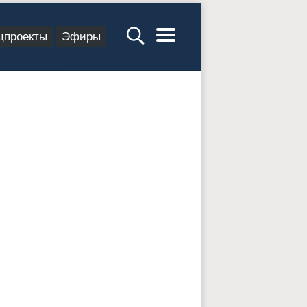
цпроекты
Эфиры