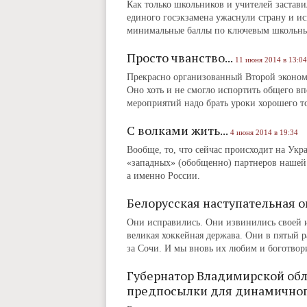
Как только школьников и учителей застави
единого госэкзамена ужаснули страну и и
минимальные баллы по ключевым школьным
Просто чванство...
11 июня 2014 в 13:04
Прекрасно организованный Второй экономи
Оно хоть и не смогло испортить общего вп
мероприятий надо брать уроки хорошего то
С волками жить...
4 июня 2014 в 19:34
Вообще, то, что сейчас происходит на Укр
«западных» (обобщенно) партнеров нашей с
а именно России.
Белорусская наступательная 
Они исправились. Они извинились своей иг
великая хоккейная держава. Они в пятый 
за Сочи. И мы вновь их любим и боготвор
Губернатор Владимирской обла
предпосылки для динамичног