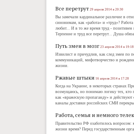
Все перетрут
29 апреля 2014 в 20:30
Вы замечали кардинальное различие в от
синонимам, как «работа» и «труд»? Работа 
любит... И в то же время труд ‑ позитивен
Терпение и труд все перетрут... Душа обяза
Путь змеи в мозг
23 апреля 2014 в 19:18
Извилист и причудлив, как след змеи по п
коммуникаций, мифотворчество и рождение
жизни.
Ржавые штыки
16 апреля 2014 в 17:28
Когда на Украине, в некоторых странах Пр
возмущаюсь, но понимаю логику тех, кто
как «вражескую пропаганду» и действуют с
каналы доставки российских СМИ перекрыв
Работа, семья и немного теле
Правительство РФ озаботилось вопросом: к
жизни время? Перед государственным орга