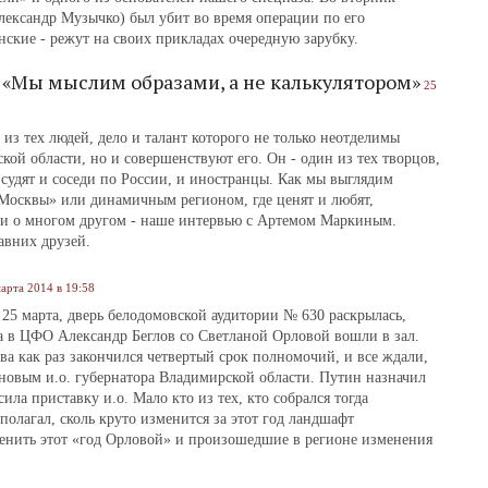
ександр Музычко) был убит во время операции по его
нские - режут на своих прикладах очередную зарубку.
 «Мы мыслим образами, а не калькулятором»
25
из тех людей, дело и талант которого не только неотделимы
ой области, но и совершенствуют его. Он ‑ один из тех творцов,
 судят и соседи по России, и иностранцы. Как мы выглядим
Москвы» или динамичным регионом, где ценят и любят,
 ‑ и о многом другом ‑ наше интервью с Артемом Маркиным.
авних друзей.
арта 2014 в 19:58
, 25 марта, дверь белодомовской аудитории № 630 раскрылась,
а в ЦФО Александр Беглов со Светланой Орловой вошли в зал.
а как раз закончился четвертый срок полномочий, и все ждали,
новым и.о. губернатора Владимирской области. Путин назначил
ила приставку и.о. Мало кто из тех, кто собрался тогда
полагал, сколь круто изменится за этот год ландшафт
енить этот «год Орловой» и произошедшие в регионе изменения