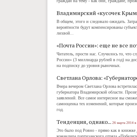
граждан на тему ‑ как они, граждане, про
Владимирский «кусочек Крым
В общем, этого и следовало ожидать. Зат
вероятности будут компенсированы субъект
лихвой...
«Почта России»: еще не все п
Читатель, прости нас. Случилось то, что 
России» (3 миллиарда рублей в год) на до
на подписку до уровня рыночных.
Светлана Орлова: «Губернатор
Вчера вечером Светлана Орлова встретилас
губернатора Владимирской области. Прозв
заявлений. Все самое интересное вы сможе
самооценка тех изменений, которые прои
год.
Тенденция, однако...
26 марта 2014 в
Это было под Ровно - прямо как в книжке
командира партизанского отряда «Победит