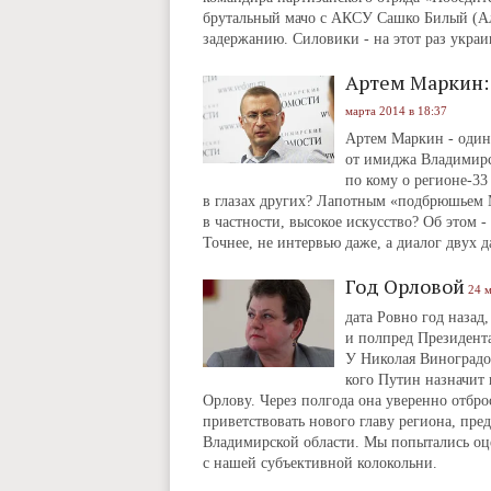
брутальный мачо с АКСУ Сашко Билый (Ал
задержанию. Силовики ‑ на этот раз украи
Артем Маркин:
марта 2014 в 18:37
Артем Маркин ‑ один 
от имиджа Владимирск
по кому о регионе-33
в глазах других? Лапотным «подбрюшьем 
в частности, высокое искусство? Об этом
Точнее, не интервью даже, а диалог двух д
Год Орловой
24 м
дата Ровно год назад
и полпред Президент
У Николая Виноградов
кого Путин назначит 
Орлову. Через полгода она уверенно отброс
приветствовать нового главу региона, пред
Владимирской области. Мы попытались оц
с нашей субъективной колокольни.