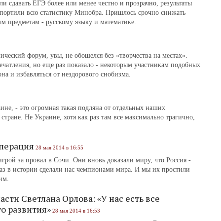
ли сдавать ЕГЭ более или менее честно и прозрачно, результаты
спортили всю статистику Минобра. Пришлось срочно снижать
 предметам ‑ русскому языку и математике.
ческий форум, увы, не обошелся без «творчества на местах».
ечатления, но еще раз показало ‑ некоторым участникам подобных
на и избавляться от нездорового снобизма.
аине, ‑ это огромная такая подляна от отдельных наших
тране. Не Украине, хотя как раз там все максимально трагично,
операция
28 мая 2014 в 16:55
рой за провал в Сочи. Они вновь доказали миру, что Россия ‑
раз в истории сделали нас чемпионами мира. И мы их простили
им.
сти Светлана Орлова: «У нас есть все
о развития»
28 мая 2014 в 16:53