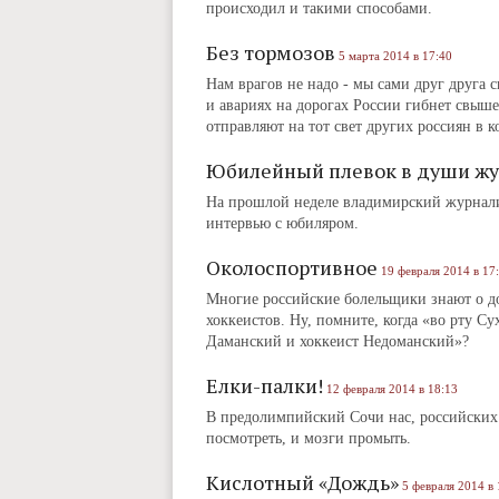
происходил и такими способами.
Без тормозов
5 марта 2014 в 17:40
Нам врагов не надо ‑ мы сами друг друга 
и авариях на дорогах России гибнет свыше
отправляют на тот свет других россиян в к
Юбилейный плевок в души жу
На прошлой неделе владимирский журналис
интервью с юбиляром.
Околоспортивное
19 февраля 2014 в 17
Многие российские болельщики знают о д
хоккеистов. Ну, помните, когда «во рту Су
Даманский и хоккеист Недоманский»?
Елки-палки!
12 февраля 2014 в 18:13
В предолимпийский Сочи нас, российских
посмотреть, и мозги промыть.
Кислотный «Дождь»
5 февраля 2014 в 