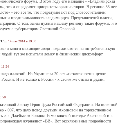
номического форума. В этом году его название - «Владимирская
я», это и определяет приоритеты организаторов. В регионе-33 нет
лото» - это все то, что подразумевают под словосочетанием
опыт и предприимчивость владимирцев. Представителей власти,
грариев. О том, зачем нужны нашему региону такие форумы, и о
седуем с губернатором Светланой Орловой.
...
14 мая 2014 в 19:58
ироко и много мыслящие люди подсаживаются на потребительскую
чи людей тут же испытали ломку и физический дискомфорт.
в 18:34
е надо иллюзий. На Украине за 20 лет «незалежности» целое
 России. И не только к России ‑ к своим же отцам и дедам.
0:59
ксеновой Звезду Героя Труда Российской Федерации. На почетной
ер ‑ 007, что дало повод друзьям Аксеновой на торжественном
ть ее с Джеймсом Бондом. В московской поездке Аксеновой и в
сопровождал журналист «ВВ». Вот эксклюзивные подробности