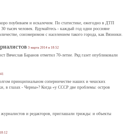
скоро поубиваем и искалечим. По статистике, ежегодно в ДТП
 30 тысяч человек. Вдумайтесь ‑ каждый год одни россияне
оличестве, соизмеримом с населением такого города, как Вязники.
рналистов
3 марта 2014 в 18:52
т Вячеслав Баранов отметил 70-летие. Ряд газет опубликовали
:41
олгом принципиальном соперничестве наших и чешских
хи, в глазах ‑ Черны»? Когда «у СССР две проблемы: остров
 журналистов и редакторов, приглашали трижды: и объекты
18:12