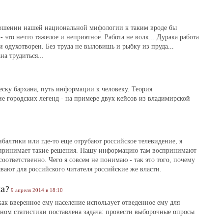
ношении нашей национальной мифологии к таким вроде бы
‑ это нечто тяжелое и неприятное. Работа не волк... Дурака работа
 и одухотворен. Без труда не выловишь и рыбку из пруда...
на трудиться...
еску бархана, путь информации к человеку. Теория
 городских легенд ‑ на примере двух кейсов из владимирской
ибалтики или где-то еще отрубают российское телевидение, я
 принимает такие решения. Нашу информацию там воспринимают
оответственно. Чего я совсем не понимаю ‑ так это того, почему
ают для российского читателя российские же власти.
ка?
9 апреля 2014 в 18:10
ак вверенное ему население использует отведенное ему для
ном статистики поставлена задача: провести выборочные опросы