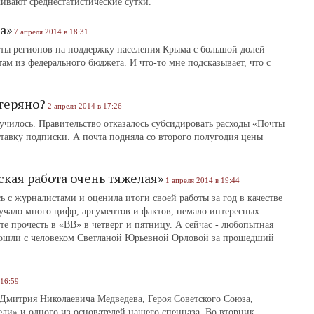
живают среднестатистические сутки.
а»
7 апреля 2014 в 18:31
раты регионов на поддержку населения Крыма с большой долей
ам из федерального бюджета. И что-то мне подсказывает, что с
отеряно?
2 апреля 2014 в 17:26
случилось. Правительство отказалось субсидировать расходы «Почты
ставку подписки. А почта подняла со второго полугодия цены
ская работа очень тяжелая»
1 апреля 2014 в 19:44
ь с журналистами и оценила итоги своей работы за год в качестве
учало много цифр, аргументов и фактов, немало интересных
те прочесть в «ВВ» в четверг и пятницу. А сейчас - любопытная
зошли с человеком Светланой Юрьевной Орловой за прошедший
 16:59
 Дмитрия Николаевича Медведева, Героя Советского Союза,
ели» и одного из основателей нашего спецназа. Во вторник