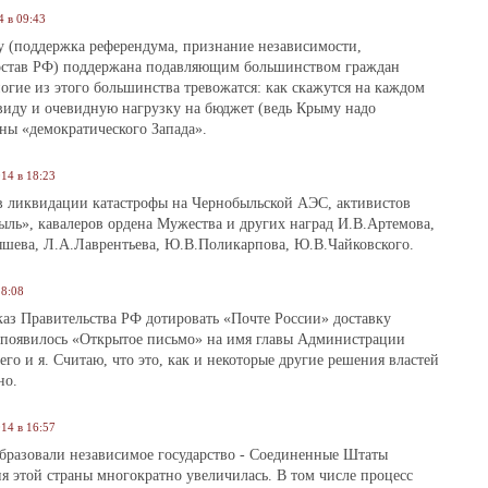
4 в 09:43
у (поддержка референдума, признание независимости,
состав РФ) поддержана подавляющим большинством граждан
огие из этого большинства тревожатся: как скажутся на каждом
 виду и очевидную нагрузку на бюджет (ведь Крыму надо
ны «демократического Запада».
14 в 18:23
 ликвидации катастрофы на Чернобыльской АЭС, активистов
ль», кавалеров ордена Мужества и других наград И.В.Артемова,
ышева, Л.А.Лаврентьева, Ю.В.Поликарпова, Ю.В.Чайковского.
18:08
каз Правительства РФ дотировать «Почте России» доставку
е появилось «Открытое письмо» на имя главы Администрации
го и я. Считаю, что это, как и некоторые другие решения властей
но.
14 в 16:57
образовали независимое государство ‑ Соединенные Штаты
я этой страны многократно увеличилась. В том числе процесс