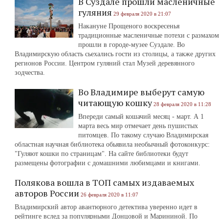
В Суздале прошли масленичные
гуляния
29 февраля 2020 в 21:07
Накануне Прощеного воскресенья
традиционные масленичные потехи с размахом
прошли в городе-музее Суздале. Во
Владимирскую область сьехались гости из столицы, а также других
регионов России. Центром гуляний стал Музей деревянного
зодчества.
Во Владимире выберут самую
читающую кошку
28 февраля 2020 в 11:28
Впереди самый кошачий месяц - март. А 1
марта весь мир отмечает день пушистых
питомцев. По такому случаю Владимирская
областная научная библиотека обьявила необычный фотоконкурс:
"Гуляют кошки по страницам". На сайте библиотеки будут
размещены фотографии с домашними любимцами и книгами.
Полякова вошла в ТОП самых издаваемых
авторов России
26 февраля 2020 в 11:07
Владимирский автор авантюрного детектива уверенно идет в
рейтинге вслед за популярными Донцовой и Марининой. По