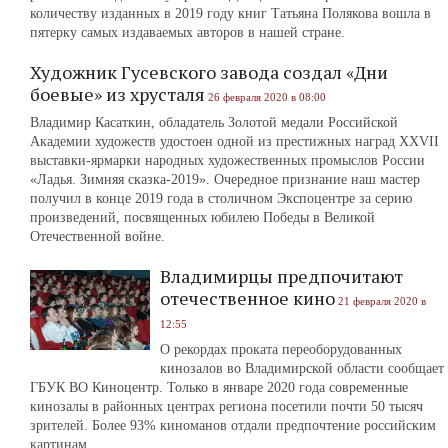
количеству изданных в 2019 году книг Татьяна Полякова вошла в
пятерку самых издаваемых авторов в нашей стране.
Художник Гусевского завода создал «Дни
боевые» из хрусталя
26 февраля 2020 в 08:00
Владимир Касаткин, обладатель Золотой медали Российской
Академии художеств удостоен одной из престижных наград XXVII
выставки-ярмарки народных художественных промыслов России
«Ладья. Зимняя сказка-2019». Очередное признание наш мастер
получил в конце 2019 года в столичном Экспоцентре за серию
произведений, посвященных юбилею Победы в Великой
Отечественной войне.
Владимирцы предпочитают
отечественное кино
21 февраля 2020 в
12:55
О рекордах проката переоборудованных
кинозалов во Владимирской области сообщает
ГБУК ВО Киноцентр. Только в январе 2020 года современные
кинозалы в районных центрах региона посетили почти 50 тысяч
зрителей. Более 93% киноманов отдали предпочтение российским
картинам.