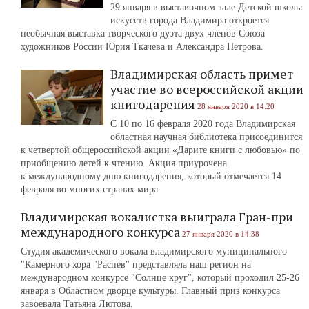
29 января в выставочном зале Детской школы
искусств города Владимира откроется
необычная выставка творческого дуэта двух членов Союза
художников России Юрия Ткачева и Александра Петрова.
Владимирская область примет
участие во всероссийской акции
книгодарения
28 января 2020 в 14:20
С 10 по 16 февраля 2020 года Владимирская
областная научная библиотека присоединится
к четвертой общероссийской акции «Дарите книги с любовью» по
приобщению детей к чтению. Акция приурочена
к международному дню книгодарения, который отмечается 14
февраля во многих странах мира.
Владимирская вокалистка выиграла Гран-при
международного конкурса
27 января 2020 в 14:38
Студия академического вокала владимирского муниципального
"Камерного хора "Распев" представляла наш регион на
международном конкурсе "Солнце круг", который проходил 25-26
января в Областном дворце культуры. Главный приз конкурса
завоевала Татьяна Лютова.