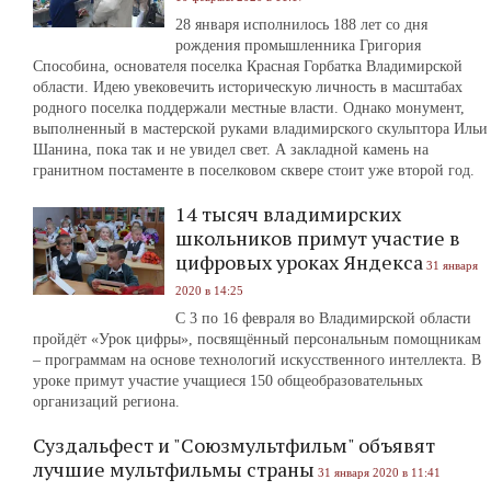
28 января исполнилось 188 лет со дня
рождения промышленника Григория
Способина, основателя поселка Красная Горбатка Владимирской
области. Идею увековечить историческую личность в масштабах
родного поселка поддержали местные власти. Однако монумент,
выполненный в мастерской руками владимирского скульптора Ильи
Шанина, пока так и не увидел свет. А закладной камень на
гранитном постаменте в поселковом сквере стоит уже второй год.
14 тысяч владимирских
школьников примут участие в
цифровых уроках Яндекса
31 января
2020 в 14:25
С 3 по 16 февраля во Владимирской области
пройдёт «Урок цифры», посвящённый персональным помощникам
– программам на основе технологий искусственного интеллекта. В
уроке примут участие учащиеся 150 общеобразовательных
организаций региона.
Суздальфест и "Союзмультфильм" объявят
лучшие мультфильмы страны
31 января 2020 в 11:41