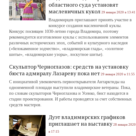
областного суда установят
масленичных кукол
29 января 2020 в 13:41
Владимирцев приглашают принять участие в
конкурсе создания масленичной куклы.
Конкурс посвящен 1030-летию города Владимира, поэтому
рекомендуется изготовление куклы с использованием элементов
различных исторических эпох, событий и культурного наследия
(«белокаменное зодчество», «владимирская гладь», «золотное
шитье», «владимирские узоры», лоскутное шитье).
Скульптор Черноглазов: средств на установку
бюста адмиралу Лазареву пока нет
29 января 2020 в 11:55
С инициативой увековечить первооткрывателя Антарктиды на
одноименной площади выступили владимирские ветераны. Пока,
по словам скульпторов Черноглазова и Усенко, бюст находится в
стадии проектирования. И работы проводятся за счет собственных
средств мастеров.
Дуэт владимирских графиков
приглашает на выставку
28 января 2020
в 17:15