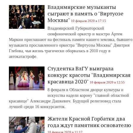
Владимирские музыканты
сыграют в память о "Виртуозе
Москвы"
10 февраля 2020 в 17:15
Владимирский Губернаторский
симфонический оркестр и маэстро Артем
Маркин приглашают на фестиваль памяти нашего земляка, бывшего
музыканта прославленного оркестра "Виртуозы Москвы" Дмитрия
Глебова, чья жизнь трагически оборвалась в 2010 году в
автокатастрофе.
Студентка ВлГУ выиграла
конкурс красоты "Владимирская
красавица 2020"
10 февраля 2020 в 12:55
8 февраля в Областном дворце культуры и
искусства надели корону "главной областной
красавице" Александре Дашкевич. Будущий религиовед стала
лучшей среди 16 конкурсанток.
Жители Красной Горбатки два
года ждут памятник основателю
10 февраля 2020 в 11:17