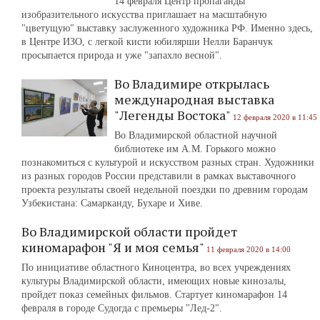
14 февраля Центр пропаганды
изобразительного искусства приглашает на масштабную
"цветущую" выставку заслуженного художника РФ. Именно здесь,
в Центре ИЗО, с легкой кисти юбилярши Нелли Баранчук
просыпается природа и уже "запахло весной".
Во Владимире открылась
международная выставка
"Легенды Востока"
12 февраля 2020 в 11:45
Во Владимирской областной научной
библиотеке им А.М. Горького можно
познакомиться с культурой и искусством разных стран. Художники
из разных городов России представили в рамках выставочного
проекта результаты своей недельной поездки по древним городам
Узбекистана: Самарканду, Бухаре и Хиве.
Во Владимирской области пройдет
киномарафон "Я и моя семья"
11 февраля 2020 в 14:00
По инициативе областного Киноцентра, во всех учреждениях
культуры Владимирской области, имеющих новые кинозалы,
пройдет показ семейных фильмов. Стартует киномарафон 14
февраля в городе Судогда с премьеры "Лед-2".