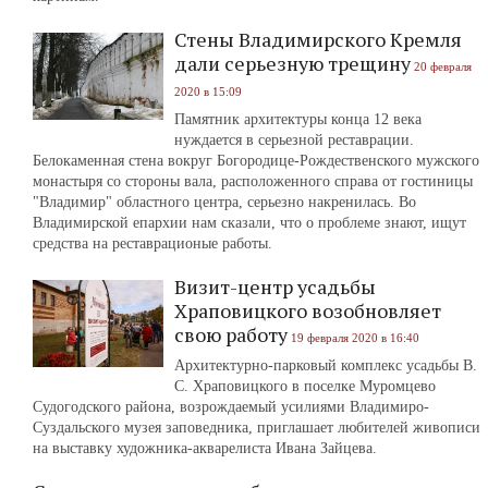
Стены Владимирского Кремля
дали серьезную трещину
20 февраля
2020 в 15:09
Памятник архитектуры конца 12 века
нуждается в серьезной реставрации.
Белокаменная стена вокруг Богородице-Рождественского мужского
монастыря со стороны вала, расположенного справа от гостиницы
"Владимир" областного центра, серьезно накренилась. Во
Владимирской епархии нам сказали, что о проблеме знают, ищут
средства на реставрационые работы.
Визит-центр усадьбы
Храповицкого возобновляет
свою работу
19 февраля 2020 в 16:40
Архитектурно-парковый комплекс усадьбы В.
С. Храповицкого в поселке Муромцево
Судогодского района, возрождаемый усилиями Владимиро-
Суздальского музея заповедника, приглашает любителей живописи
на выставку художника-акварелиста Ивана Зайцева.