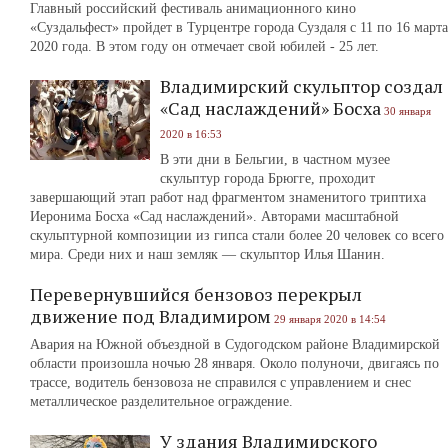
Главный российский фестиваль анимационного кино
«Суздальфест» пройдет в Турцентре города Суздаля с 11 по 16 марта
2020 года. В этом году он отмечает свой юбилей - 25 лет.
Владимирский скульптор создал
«Сад наслаждений» Босха
30 января
2020 в 16:53
В эти дни в Бельгии, в частном музее
скульптур города Брюгге, проходит
завершающий этап работ над фрагментом знаменитого триптиха
Иеронима Босха «Сад наслаждений». Авторами масштабной
скульптурной композиции из гипса стали более 20 человек со всего
мира. Среди них и наш земляк — скульптор Илья Шанин.
Перевернувшийся бензовоз перекрыл
движение под Владимиром
29 января 2020 в 14:54
Авария на Южной объездной в Судогодском районе Владимирской
области произошла ночью 28 января. Около полуночи, двигаясь по
трассе, водитель бензовоза не справился с управлением и снес
металлическое разделительное ограждение.
У здания Владимирского