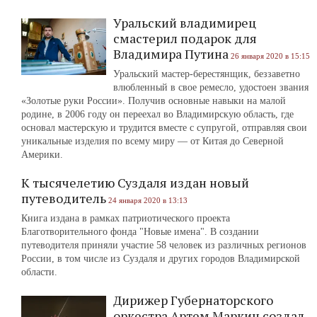
Уральский владимирец
смастерил подарок для
Владимира Путина
26 января 2020 в 15:15
Уральский мастер-берестянщик, беззаветно
влюбленный в свое ремесло, удостоен звания
«Золотые руки России». Получив основные навыки на малой
родине, в 2006 году он переехал во Владимирскую область, где
основал мастерскую и трудится вместе с супругой, отправляя свои
уникальные изделия по всему миру — от Китая до Северной
Америки.
К тысячелетию Суздаля издан новый
путеводитель
24 января 2020 в 13:13
Книга издана в рамках патриотического проекта
Благотворительного фонда "Новые имена". В создании
путеводителя приняли участие 58 человек из различных регионов
России, в том числе из Суздаля и других городов Владимирской
области.
Дирижер Губернаторского
оркестра Артем Маркин создал