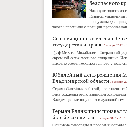
безопасного к
Накануне одного из с
Главном управлении 
продуманы для прове
также напомнили о позиции православной
Сын священника из села Черк
государства и права
16 января 2022 в 
Граф Михаил Михайлович Сперанский роди
скромной семье местного священника. Иск
высокие сферы государственного управлени
Юбилейный день рождения Ми
Владимирской области
15 января 2
Серия юбилейных событий, посвященных 25
день рождения этого выдающегося деятеля 
Владимире, где он учился в духовной семи
Герман Елянюшкин призвал гла
борьбе со снегом
11 января 2022 в 21:21
Обильные снегопады и проблемы борьбы с 