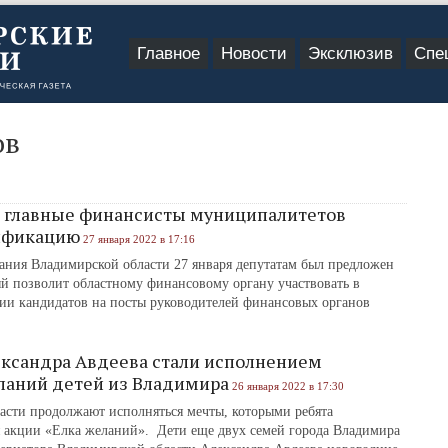
Главное
Новости
Эксклюзив
Спе
ов
в главные финансисты муниципалитетов
ификацию
27 января 2022 в 17:16
ания Владимирской области 27 января депутатам был предложен
ый позволит областному финансовому органу участвовать в
ии кандидатов на посты руководителей финансовых органов
ександра Авдеева стали исполнением
ланий детей из Владимира
26 января 2022 в 17:30
асти продолжают исполняться мечты, которыми ребята
я акции «Елка желаний». Дети еще двух семей города Владимира