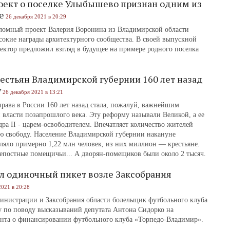
ект о поселке Улыбышево признан одним из
е
26 декабря 2021 в 20:29
ломный проект Валерия Воронина из Владимирской области
сокие награды архитектурного сообщества. В своей выпускной
ектор предложил взгляд в будущее на примере родного поселка
естьян Владимирской губернии 160 лет назад
у
26 декабря 2021 в 13:21
рава в России 160 лет назад стала, пожалуй, важнейшим
власти позапрошлого века. Эту реформу называли Великой, а ее
ра II - царем-освободителем. Впечатляет количество жителей
ую свободу. Население Владимирской губернии накануне
вляло примерно 1,22 млн человек, из них миллион — крестьяне.
репостные помещичьи... А дворян-помещиков были около 2 тысяч.
л одиночный пикет возле Заксобрания
2021 в 20:28
министрации и Заксобрания области болельщик футбольного клуба
 по поводу высказываний депутата Антона Сидорко на
ента о финансировании футбольного клуба «Торпедо-Владимир».