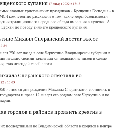
рещенского купания
17 января 2022 в 17:15
амых главных христианских праздников - Крещения Господня - в
МСЧ компетентно рассказали о том, какие меры безопасности
дения традиционного народного обряда омовения в купелях. А
 церкви по поводу зимнего крещенского купания.
утино Михаил Сперанский достиг высот
10:54
лся 250 лет назад в селе Черкутино Владимирской губернии в
лючительно своими талантами он поднялся из низов в самые
я, став легендой своей эпохи.
хаила Сперанского отметили во
022 в 15:03
0-летию со дня рождения Михаила Сперанского, состоялась в
государства и права 12 января его родном селе Черкутино и во
нарии.
в городов и районов проявить креатив в
их последствиями во Владимирской области находятся в центре