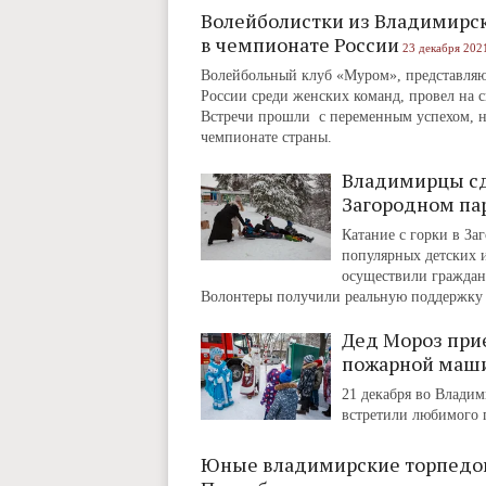
Волейболистки из Владимирск
в чемпионате России
23 декабря 2021
Волейбольный клуб «Муром», представля
России среди женских команд, провел на с
Встречи прошли с переменным успехом, н
чемпионате страны.
Владимирцы сд
Загородном па
Катание с горки в За
популярных детских 
осуществили гражданс
Волонтеры получили реальную поддержку о
Дед Мороз прие
пожарной маш
21 декабря во Владим
встретили любимого п
Юные владимирские торпедов