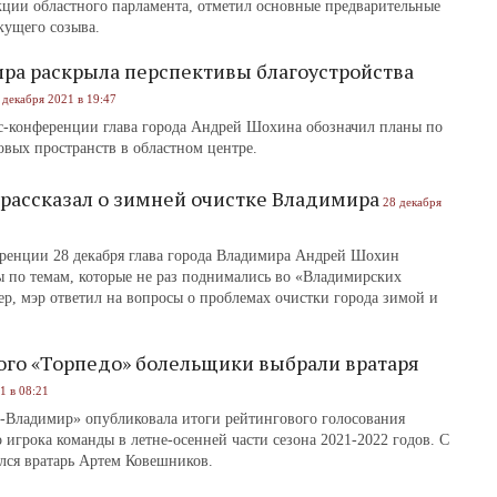
ции областного парламента, отметил основные предварительные
екущего созыва.
ра раскрыла перспективы благоустройства
 декабря 2021 в 19:47
с-конференции глава города Андрей Шохина обозначил планы по
овых пространств в областном центре.
рассказал о зимней очистке Владимира
28 декабря
еренции 28 декабря глава города Владимира Андрей Шохин
ы по темам, которые не раз поднимались во «Владимирских
р, мэр ответил на вопросы о проблемах очистки города зимой и
го «Торпедо» болельщики выбрали вратаря
1 в 08:21
-Владимир» опубликовала итоги рейтингового голосования
игрока команды в летне-осенней части сезона 2021-2022 годов. С
лся вратарь Артем Ковешников.