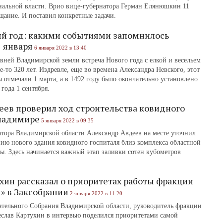
нальной власти. Врио вице-губернатора Герман Елянюшкин 11
щание. И поставил конкретные задачи.
ый год: какими событиями запомнилось
 января
6 января 2022 в 13:40
вней Владимирской земли встреча Нового года с елкой и весельем
е-то 320 лет. Издревле, еще во времена Александра Невского, этот
отмечали 1 марта, а в 1492 году было окончательно установлено
года 1 сентября.
еев проверил ход строительства ковидного
Владимире
5 января 2022 в 09:35
атора Владимирской области Александр Авдеев на месте уточнил
нию нового здания ковидного госпиталя близ комплекса областной
. Здесь начинается важный этап заливки сотен кубометров
хин рассказал о приоритетах работы фракции
» в Заксобрании
2 января 2022 в 11:20
ательного Собрания Владимирской области, руководитель фракции
еслав Картухин в интервью поделился приоритетами самой