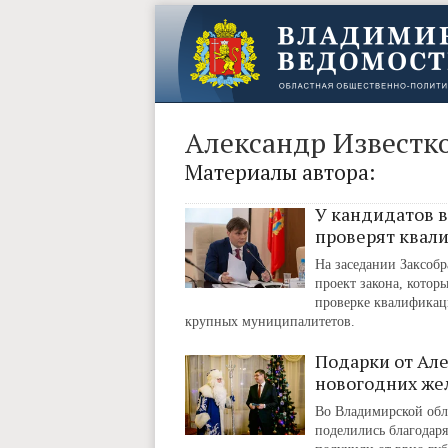
Александр Известк
Материалы автора:
У кандидатов 
проверят квал
На заседании Заксобр
проект закона, котор
проверке квалификац
крупных муниципалитетов.
Подарки от Ал
новогодних же
Во Владимирской обл
поделились благодар