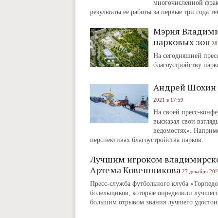
многочисленной фрак
результаты ее работы за первые три года т
Мэрия Владими
парковых зон
28
На сегодняшней прес
благоустройству парк
Андрей Шохин 
2021 в 17:59
На своей пресс-конф
высказал свои взгляд
ведомостях». Наприме
перспективах благоустройства парков.
Лучшим игроком владимирско
Артема Ковешникова
27 декабря 202
Пресс-служба футбольного клуба «Торпедо
болельщиков, которые определили лучшего 
большим отрывом звания лучшего удостои