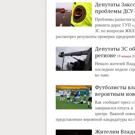
Депутаты Закс
проблемы ДСУ
Проблемы развития кр
ремонта дорог ГУП «Д
ЗС по вопросам ЖКХ, 
рассмотрел результаты проверки предприят
Депутаты ЗС о
регионе
19 января 2
Немало жителей Влади
последние недели стр
во тьме.
Футболисты вл
вероятным но
Как сообщает пресс-
завершился отпуск и 
центре. Важной новос
представление вероятной кандидатуры на п
Жителям Влади