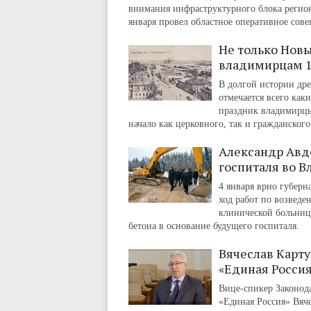
внимания инфраструктурного блока регио
января провел областное оперативное сове
Не только Нов
владимирцам 1
В долгой истории дре
отмечается всего каки
праздник владимирцы 
начало как церковного, так и гражданского 
Александр Авд
госпиталя во 
4 января врио губерн
ход работ по возведе
клинической больницы
бетона в основание будущего госпиталя.
Вячеслав Карту
«Единая Россия
Вице-спикер Законод
«Единая Россия» Вяч