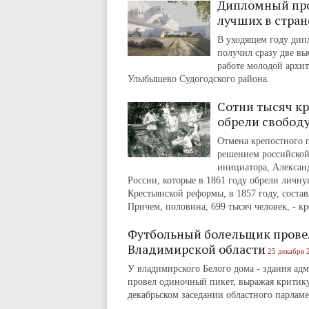
Дипломный про
лучших в стран
В уходящем году дип
получил сразу две вы
работе молодой архит
Улыбышево Судогодского района.
Сотни тысяч кр
обрели свобод
Отмена крепостного п
решением российской 
инициатора, Александ
России, которые в 1861 году обрели личн
Крестьянской реформы, в 1857 году, соста
Причем, половина, 699 тысяч человек, - к
Футбольный болельщик прове
Владимирской области
25 декабря 
У владимирского Белого дома - здания ад
провел одиночный пикет, выражая критику
декабрьском заседании областного парлам