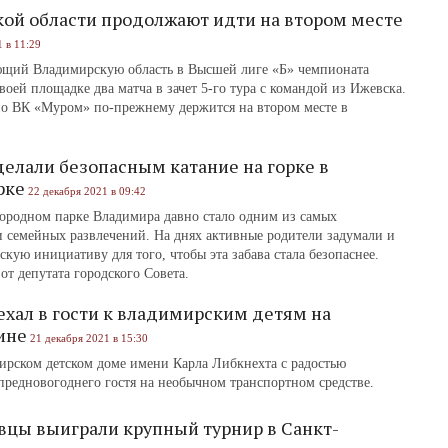
ой области продолжают идти на втором месте
 в 11:29
ющий Владимирскую область в Высшей лиге «Б» чемпионата
воей площадке два матча в зачет 5-го тура с командой из Ижевска.
о ВК «Муром» по-прежнему держится на втором месте в
елали безопасным катание на горке в
рке
22 декабря 2021 в 09:42
городном парке Владимира давно стало одним из самых
и семейных развлечений. На днях активные родители задумали и
кую инициативу для того, чтобы эта забава стала безопаснее.
т депутата городского Совета.
хал в гости к владимирским детям на
ине
21 декабря 2021 в 15:30
ирском детском доме имени Карла Либкнехта с радостью
редновогоднего гостя на необычном транспортном средстве.
цы выиграли крупный турнир в Санкт-