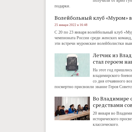
получили от врио гу
подарки.
Волейбольный клуб «Муром» в
25 января 2022 в 16:48
С 20 по 23 января волейбольный клуб «М
чемпионата России среди женских команд, 
эти встречи муромские волейболистки выи
Летчик из Влад
стал героем на
На этот год пришлис
владимирского боевог
со дня отчаянного во
посмертно присвоили звание Героя Советс
Во Владимире 
средствами со
20 января во Владими
исторического просве
классического.