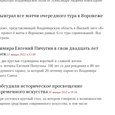
бернатора Владимирской области Александра Авдеева новогодние
ыиграл все матчи очередного тура в Воронеже
уром», представляющий Владимирскую область в Высшей лиге «Б»
провел 4 матча в Воронеже рамках 6-го тура соревнований. Все
грали.
имира Евгений Пичугин в свои двадцать лет
век
22 января 2022 в 12:09
ь две круглые годовщины короткой и славной жизни
о летчика Евгения Пичугина: 100 лет со дня рождения и 80 лет
здушного тарана, за который 20-летнему парню из Владимира
кого Союза.
обсудили историческое просвещение
временного искусства
20 января 2022 в 18:34
ре состоялся круглый стол, на котором говорили о возможностях
щения средствами современного искусства, в том числе