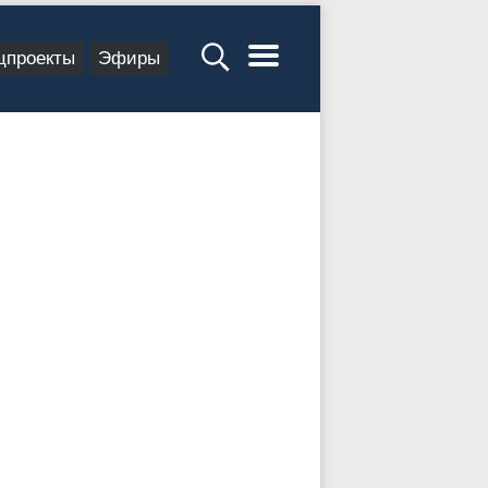
цпроекты
Эфиры