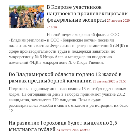
В Коврове участников
нацпроекта проинспектировали
федеральные эксперты
27 августа 2020
в 16:26
На этой неделе ковровский филиал ООО
«Владимиртеплогаз» и ООО «Ковровские котлы» посетили
начальник управления Федерального центра компетенций (ФЦК) в
сфере производительности труда и поддержки занятости по
макрорегиону № 6 Игорь Алев и менеджер по внедрению
изменений ФЦК в макрорегионе № 6 Игорь Ушенин.
Во Владимирской области подано 12 жалоб в
рамках предвыборной кампании
25 августа 2020 в 09:53
Подготовка к единому дню голосования 13 сентября идет полным
ходом. На сегодняшний день в выборах принимают участие 2312
кандидатов, замещается 779 мандатов. Пока в судах
рассматривались жалобы в связи с отказом в регистрации: их было
12.
На развитие Гороховца будет выделено 2,5
миллиарда рублей
23 августа 2020 в 09:42