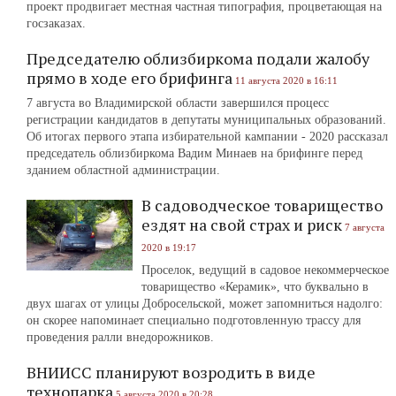
проект продвигает местная частная типография, процветающая на
госзаказах.
Председателю облизбиркома подали жалобу
прямо в ходе его брифинга
11 августа 2020 в 16:11
7 августа во Владимирской области завершился процесс
регистрации кандидатов в депутаты муниципальных образований.
Об итогах первого этапа избирательной кампании - 2020 рассказал
председатель облизбиркома Вадим Минаев на брифинге перед
зданием областной администрации.
В садоводческое товарищество
ездят на свой страх и риск
7 августа
2020 в 19:17
Проселок, ведущий в садовое некоммерческое
товарищество «Керамик», что буквально в
двух шагах от улицы Добросельской, может запомниться надолго:
он скорее напоминает специально подготовленную трассу для
проведения ралли внедорожников.
ВНИИСС планируют возродить в виде
технопарка
5 августа 2020 в 20:28