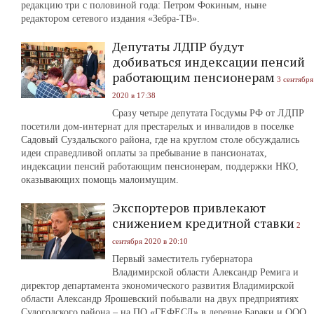
редакцию три с половиной года: Петром Фокиным, ныне
редактором сетевого издания «Зебра-ТВ».
Депутаты ЛДПР будут
добиваться индексации пенсий
работающим пенсионерам
3 сентября
2020 в 17:38
Сразу четыре депутата Госдумы РФ от ЛДПР
посетили дом-интернат для престарелых и инвалидов в поселке
Садовый Суздальского района, где на круглом столе обсуждались
идеи справедливой оплаты за пребывание в пансионатах,
индексации пенсий работающим пенсионерам, поддержки НКО,
оказывающих помощь малоимущим.
Экспортеров привлекают
снижением кредитной ставки
2
сентября 2020 в 20:10
Первый заместитель губернатора
Владимирской области Александр Ремига и
директор департамента экономического развития Владимирской
области Александр Ярошевский побывали на двух предприятиях
Судогодского района – на ПО «ГЕФЕСД» в деревне Бараки и ООО