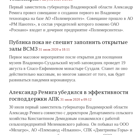
Первый заместитель губернатора Владимирской области Александр
Ремига провел совещание о создании первого во Владимире
технопарка на базе АО «Полимерсинтез». Совещание прошло в АО
«РМ Нанотех», в состав учредителей которого помимо ОАО
«Роснано» входит и дочернее предприятие «Полимерсинтеза».
Публика пока не спешит заполнить открытые
залы ВСМЗ
31 июля 2020 в 18:11
Первое массовое мероприятие после открытия для посещения
музеев Владимиро-Суздальский музей-заповедник проведет 19
августа в Спасо-Евфимиевом монастыре Суздаля. Станет ли оно
действительно массовым, во многом зависит от того, как будет
развиваться пандемия коронавируса.
Александр Ремига убедился в эффективности
господдержки АПК
31 июля 2020 в 09:12
30 июля первый заместитель губернатора Владимирской области
Александр Ремига совместно с директором Департамента сельского
хозяйства Константином Демидовым ознакомился с работой
сельхозпредприятий Меленковского района. Он побывал на ООО
«Мелагро», АО «Племзавод «Илькино», СПК «Дмитриевы Горы» и