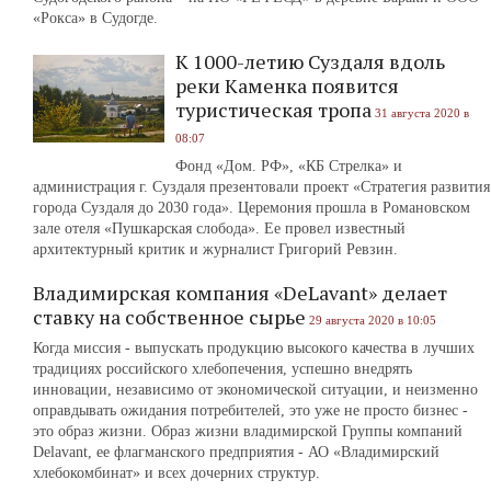
«Рокса» в Судогде.
К 1000-летию Суздаля вдоль
реки Каменка появится
туристическая тропа
31 августа 2020 в
08:07
Фонд «Дом. РФ», «КБ Стрелка» и
администрация г. Суздаля презентовали проект «Стратегия развития
города Суздаля до 2030 года». Церемония прошла в Романовском
зале отеля «Пушкарская слобода». Ее провел известный
архитектурный критик и журналист Григорий Ревзин.
Владимирская компания «DeLavant» делает
ставку на собственное сырье
29 августа 2020 в 10:05
Когда миссия - выпускать продукцию высокого качества в лучших
традициях российского хлебопечения, успешно внедрять
инновации, независимо от экономической ситуации, и неизменно
оправдывать ожидания потребителей, это уже не просто бизнес -
это образ жизни. Образ жизни владимирской Группы компаний
Delavant, ее флагманского предприятия - АО «Владимирский
хлебокомбинат» и всех дочерних структур.