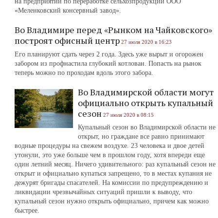
на предприятии по переработке сельхозпродукции ООО
«Меленковский консервный завод».
Во Владимире перед «Рынком на Чайковского»
построят офисный центр
27 июля 2020 в 16:23
Его планируют сдать через 2 года. Здесь уже вырыт и огорожен
забором из профнастила глубокий котлован. Попасть на рынок
теперь можно по проходам вдоль этого забора.
Во Владимирской области могут
официально открыть купальный
сезон
27 июля 2020 в 08:15
Купальный сезон во Владимирской области не
открыт, но граждане все равно принимают
водные процедуры на свежем воздухе. 23 человека и двое детей
утонули, это уже больше чем в прошлом году, хотя впереди еще
один летний месяц. Ничего удивительного: раз купальный сезон не
открыт и официально купаться запрещено, то в местах купания не
дежурят бригады спасателей. На комиссии по предупреждению и
ликвидации чрезвычайных ситуаций пришли к выводу, что
купальный сезон нужно открыть официально, причем как можно
быстрее.