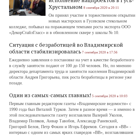
исполнение нацпроектов в Гусь-
Хрустальном
8 сентября 2020 в 20:11
Он принял участие в торжественном открытии
новых мастерских в Гусевском стекольном
колледже, побывал на поражающем темпами роста экспорта ООО
«ДекорСтайлГласс» и в обновленном сквере у школы № 10.
Ситуация с безработицей во Владимирской
области стабилизировалась
7 сентября 2020 в 17:56
Ежедневно заявления о постановке на учет в качестве безработного
в службу занятости подают от 100 до 150 человек. Но, по мнению
директора департамента труда и занятости населения Владимирской
области Андрея Григорьева, пик роста безработицы в регионе уже
позади.
Один из самых-самых главных!
5 сентября 2020 в 10:03
Первым главным редактором газеты «Владимирские ведомости» с
1990 года был Виталий Турков. Затем в разное время — и именно в
этой последовательности газету возглавляли Валерий Уколов,
Владимир Поляков, Анвар Тавобов, Александр Раневский,
Григорий Белов, Петр Фокин и Игорь Ефремов. Сегодня в «ВВ» -
интервью с одним из самых ярких главредов «ВВ», возглавлявшим