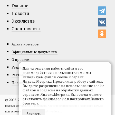
Главное
Новости
Эксклюзив
Спецпроекты
Архив номеров
Официальные документы
О проекте
Редакция
Для улучшения работы сайта и его
взаимодействия с пользователями мы
Реклама
используем файлы cookie и сервис
Яндекс.Метрика. Продолжая работу с сайтом,
Подписка
Вы даете разрешение на использование cookie-
файлов и согласие на обработку данных
сервисом Яндекс.Метрика. Вы всегда можете
отключить файлы cookie в настройках Вашего
© 2002-2026, Все права защищены.
Копирование и использование
браузера.
полных материалов запрещено, частичное цитирование возможно только
при условии гиперссылки на сайт vedom.ru.
Закрыть