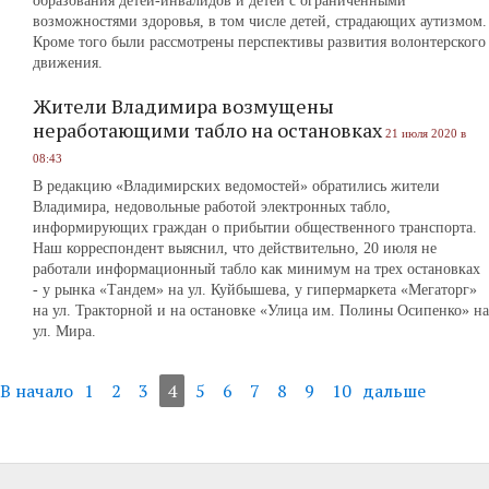
образования детей-инвалидов и детей с ограниченными
возможностями здоровья, в том числе детей, страдающих аутизмом.
Кроме того были рассмотрены перспективы развития волонтерского
движения.
Жители Владимира возмущены
неработающими табло на остановках
21 июля 2020 в
08:43
В редакцию «Владимирских ведомостей» обратились жители
Владимира, недовольные работой электронных табло,
информирующих граждан о прибытии общественного транспорта.
Наш корреспондент выяснил, что действительно, 20 июля не
работали информационный табло как минимум на трех остановках
- у рынка «Тандем» на ул. Куйбышева, у гипермаркета «Мегаторг»
на ул. Тракторной и на остановке «Улица им. Полины Осипенко» на
ул. Мира.
В начало
1
2
3
4
5
6
7
8
9
10
дальше