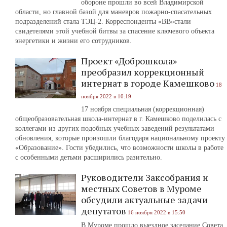
обороне прошли во всей Владимирской
области, но главной базой для маневров пожарно-спасательных
подразделений стала ТЭЦ-2. Корреспонденты «ВВ»стали
свидетелями этой учебной битвы за спасение ключевого объекта
энергетики и жизни его сотрудников.
Проект «Доброшкола»
преобразил коррекционный
интернат в городе Камешково
18
ноября 2022 в 10:19
17 ноября специальная (коррекционная)
общеобразовательная школа-интернат в г. Камешково поделилась с
коллегами из других подобных учебных заведений результатами
обновления, которые произошли благодаря национальному проекту
«Образование». Гости убедились, что возможности школы в работе
с особенными детьми расширились разительно.
Руководители Заксобрания и
местных Советов в Муроме
обсудили актуальные задачи
депутатов
16 ноября 2022 в 15:50
В Муроме прошло выездное заседание Совета