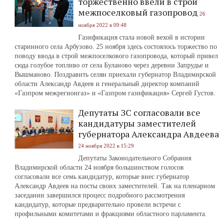
торжественно ввели в строй
межпоселковый газопровод
26
ноября 2022 в 09:48
Газификация стала новой вехой в истории
старинного села Арбузово. 25 ноября здесь состоялось торжество по
поводу ввода в строй межпоселкового газопровода, который привел
сюда голубое топливо от села Буланово через деревни Запрудье и
Вышманово. Поздравить селян приехали губернатор Владимирской
области Александр Авдеев и генеральный директор компаний
«Газпром межрегионгаз» и «Газпром газификация» Сергей Густов.
Депутаты ЗС согласовали все
кандидатуры заместителей
губернатора Александра Авдеева
24 ноября 2022 в 15:29
Депутаты Законодательного Собрания
Владимирской области 24 ноября большинством голосов
согласовали все семь кандидатур, которые внес губернатор
Александр Авдеев на посты своих заместителей. Так на пленарном
заседании завершился процесс подробного рассмотрения
кандидатур, которые предварительно провели встречи с
профильными комитетами и фракциями областного парламента.