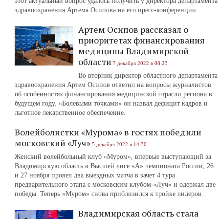
этот актуальный вопрос удалось получить у директора департамента
здравоохранения Артема Осипова на его пресс-конференции.
Артем Осипов рассказал о
приоритетах финансирования
медицины Владимирской
области
7 декабря 2022 в 08:23
Во вторник директор областного департамента
здравоохранения Артем Осипов ответил на вопросы журналистов
об особенностях финансирования медицинской отрасли региона в
будущем году. «Болевыми точками» он назвал дефицит кадров и
льготное лекарственное обеспечение.
Волейболистки «Мурома» в гостях победили
московский «Луч»
5 декабря 2022 в 14:30
Женский волейбольный клуб «Муром», впервые выступающий за
Владимирскую область в Высшей лиге «А» чемпионата России, 26
и 27 ноября провел два выездных матча в зачет 4 тура
предварительного этапа с московским клубом «Луч» и одержал две
победы. Теперь «Муром» снова приблизился к тройке лидеров.
Владимирская область стала