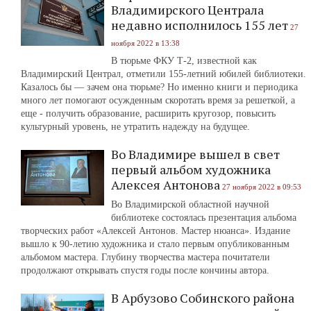
Владимирского Централа
недавно исполнилось 155 лет
27
ноября 2022 в 13:38
В тюрьме ФКУ Т-2, известной как
Владимирский Централ, отметили 155-летний юбилей библиотеки.
Казалось бы — зачем она тюрьме? Но именно книги и периодика
много лет помогают осужденным скоротать время за решеткой, а
еще - получить образование, расширить кругозор, повысить
культурный уровень, не утратить надежду на будущее.
Во Владимире вышел в свет
первый альбом художника
Алексея Антонова
27 ноября 2022 в 09:53
Во Владимирской областной научной
библиотеке состоялась презентация альбома
творческих работ «Алексей Антонов. Мастер нюанса». Издание
вышло к 90-летию художника и стало первым опубликованным
альбомом мастера. Глубину творчества мастера почитатели
продолжают открывать спустя годы после кончины автора.
В Арбузово Собинского района