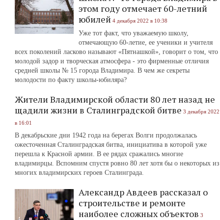
этом году отмечает 60-летний
юбилей
4 декабря 2022 в 10:38
Уже тот факт, что уважаемую школу,
отмечающую 60-летие, ее ученики и учителя
всех поколений ласково называют «Пятнашкой», говорит о том, что
молодой задор и творческая атмосфера - это фирменные отличия
средней школы № 15 города Владимира. В чем же секреты
молодости по факту школы-юбиляра?
Жители Владимирской области 80 лет назад не
щадили жизни в Сталинградской битве
3 декабря 2022
в 16:01
В декабрьские дни 1942 года на берегах Волги продолжалась
ожесточенная Сталинградская битва, инициатива в которой уже
перешла к Красной армии. В ее рядах сражались многие
владимирцы. Вспомним спустя ровно 80 лет хотя бы о некоторых из
многих владимирских героев Сталинграда.
Александр Авдеев рассказал о
строительстве и ремонте
наиболее сложных объектов
3