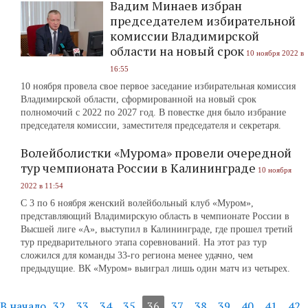
Вадим Минаев избран
председателем избирательной
комиссии Владимирской
области на новый срок
10 ноября 2022 в
16:55
10 ноября провела свое первое заседание избирательная комиссия
Владимирской области, сформированной на новый срок
полномочий с 2022 по 2027 год. В повестке дня было избрание
председателя комиссии, заместителя председателя и секретаря.
Волейболистки «Мурома» провели очередной
тур чемпионата России в Калининграде
10 ноября
2022 в 11:54
С 3 по 6 ноября женский волейбольный клуб «Муром»,
представляющий Владимирскую область в чемпионате России в
Высшей лиге «А», выступил в Калининграде, где прошел третий
тур предварительного этапа соревнований. На этот раз тур
сложился для команды 33-го региона менее удачно, чем
предыдущие. ВК «Муром» выиграл лишь один матч из четырех.
В начало
32
33
34
35
36
37
38
39
40
41
42