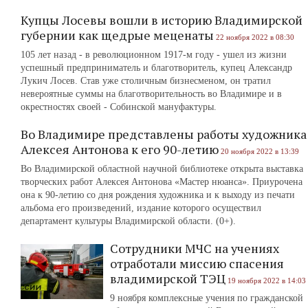
Купцы Лосевы вошли в историю Владимирской
губернии как щедрые меценаты
22 ноября 2022 в 08:30
105 лет назад - в революционном 1917-м году - ушел из жизни
успешный предприниматель и благотворитель, купец Александр
Лукич Лосев. Став уже столичным бизнесменом, он тратил
невероятные суммы на благотворительность во Владимире и в
окрестностях своей - Собинской мануфактуры.
Во Владимире представлены работы художника
Алексея Антонова к его 90-летию
20 ноября 2022 в 13:39
Во Владимирской областной научной библиотеке открыта выставка
творческих работ Алексея Антонова «Мастер нюанса». Приурочена
она к 90-летию со дня рождения художника и к выходу из печати
альбома его произведений, издание которого осуществил
департамент культуры Владимирской области. (0+).
Сотрудники МЧС на учениях
отработали миссию спасения
владимирской ТЭЦ
19 ноября 2022 в 14:03
9 ноября комплексные учения по гражданской