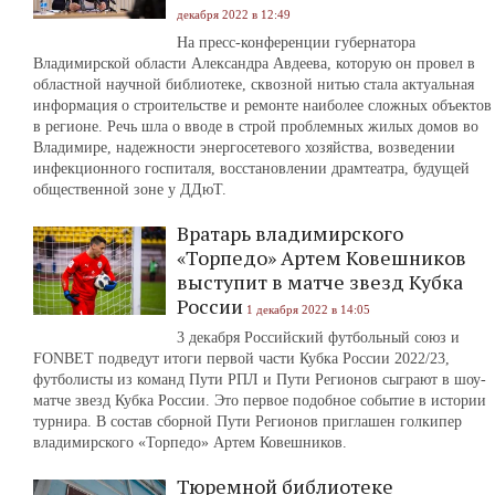
декабря 2022 в 12:49
На пресс-конференции губернатора
Владимирской области Александра Авдеева, которую он провел в
областной научной библиотеке, сквозной нитью стала актуальная
информация о строительстве и ремонте наиболее сложных объектов
в регионе. Речь шла о вводе в строй проблемных жилых домов во
Владимире, надежности энергосетевого хозяйства, возведении
инфекционного госпиталя, восстановлении драмтеатра, будущей
общественной зоне у ДДюТ.
Вратарь владимирского
«Торпедо» Артем Ковешников
выступит в матче звезд Кубка
России
1 декабря 2022 в 14:05
3 декабря Российский футбольный союз и
FONBET подведут итоги первой части Кубка России 2022/23,
футболисты из команд Пути РПЛ и Пути Регионов сыграют в шоу-
матче звезд Кубка России. Это первое подобное событие в истории
турнира. В состав сборной Пути Регионов приглашен голкипер
владимирского «Торпедо» Артем Ковешников.
Тюремной библиотеке