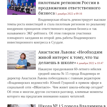
пилотным регионом России в
продвижении ответственного
бизнеса
5 декабря 2022 в 09:16
Владимирская область демонстрирует высокие
темпы роста инвестиций и стала пилотным регионом по реальному
внедрению принципов ответственного ведения бизнеса и так
называемого ЭКГ-рейтинга. Об этом говорили участники
пленарного заседания во второй день работы Владимирского
инвестиционного конгресса в Суздале.
Анастасия Львова: «Необходим
живой интерес к тому, что ты
делаешь в школе»
4 декабря 2022 в 10:47
Накануне празднования 60-летнего юбилея
средней школы № 15 города Владимира ее
директор Анастасия Львова побеседовала с главным редактором
«Владимирских ведомостей» Юлией Гущиной в прямом эфире в
социальной сети «ВКонтакте». Чем живет школа-юбиляр сегодня?
Об этом и многом другом состоялся разговор, ключевые моменты
которого мы предлагаем вниманию наших читателей.
Школа № 15 города Владимира в