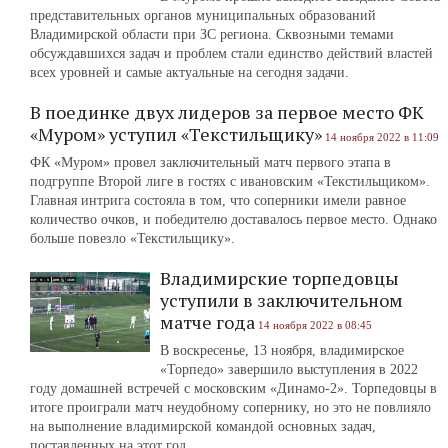
представительных органов муниципальных образований
Владимирской области при ЗС региона. Сквозными темами
обсуждавшихся задач и проблем стали единство действий властей
всех уровней и самые актуальные на сегодня задачи.
В поединке двух лидеров за первое место ФК
«Муром» уступил «Текстильщику»
14 ноября 2022 в 11:09
ФК «Муром» провел заключительный матч первого этапа в
подгруппе Второй лиге в гостях с ивановским «Текстильщиком».
Главная интрига состояла в том, что соперники имели равное
количество очков, и победителю доставалось первое место. Однако
больше повезло «Текстильщику».
Владимирские торпедовцы
уступили в заключительном
матче года
14 ноября 2022 в 08:45
В воскресенье, 13 ноября, владимирское
«Торпедо» завершило выступления в 2022
году домашней встречей с московским «Динамо-2». Торпедовцы в
итоге проиграли матч неудобному сопернику, но это не повлияло
на выполнение владимирской командой основных задач,
поставленных на этот год.